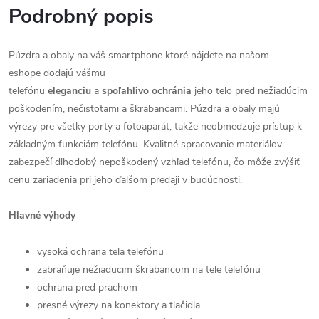
Podrobný popis
Púzdra a obaly na váš smartphone ktoré nájdete na našom
eshope dodajú vášmu
telefónu
eleganciu
a
spoľahlivo
ochránia
jeho telo pred nežiadúcim
poškodením, nečistotami a škrabancami. Púzdra a obaly majú
výrezy pre všetky porty a fotoaparát, takže neobmedzuje prístup k
základným funkciám telefónu. Kvalitné spracovanie materiálov
zabezpečí dlhodobý nepoškodený vzhľad telefónu, čo môže zvýšiť
cenu zariadenia pri jeho ďalšom predaji v budúcnosti.
Hlavné výhody
vysoká ochrana tela telefónu
zabraňuje nežiaducim škrabancom na tele telefónu
ochrana pred prachom
presné výrezy na konektory a tlačidla