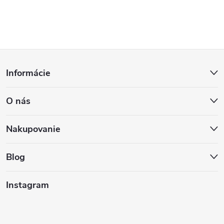
Z
Informácie
á
O nás
p
ä
Nakupovanie
t
Blog
i
Instagram
e