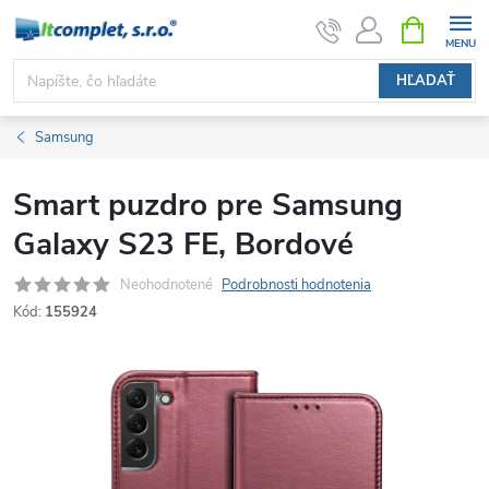
Prejsť
NÁKUPN
KOŠÍK
na
obsah
HĽADAŤ
Samsung
Smart puzdro pre Samsung
Galaxy S23 FE, Bordové
Neohodnotené
Podrobnosti hodnotenia
Kód:
155924