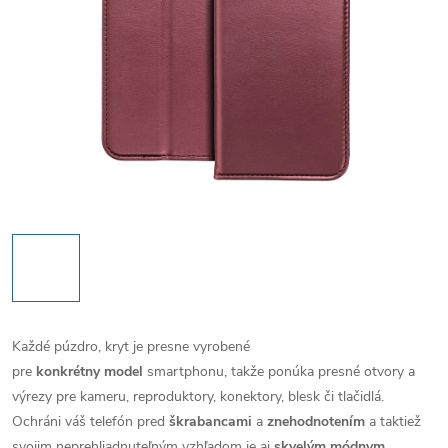
Každé púzdro, kryt je presne vyrobené
pre
konkrétny model
smartphonu, takže ponúka presné otvory a
výrezy pre kameru, reproduktory, konektory, blesk či tlačidlá.
Ochráni váš telefón pred
škrabancami
a
znehodnotením
a taktiež
svojim neprehliadnuteľným vzhľadom je aj
skvelým módnym