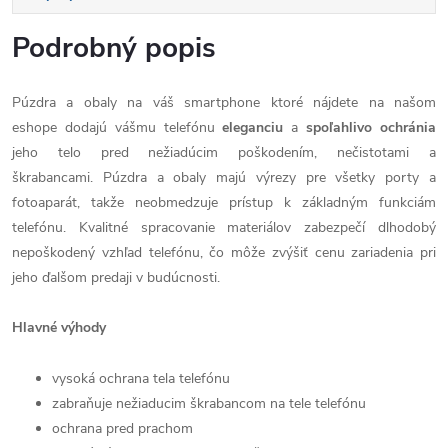
Podrobný popis
Púzdra a obaly na váš smartphone ktoré nájdete na našom
eshope dodajú vášmu telefónu
eleganciu
a
spoľahlivo
ochránia
jeho telo pred nežiadúcim poškodením, nečistotami a
škrabancami. Púzdra a obaly majú výrezy pre všetky porty a
fotoaparát, takže neobmedzuje prístup k základným funkciám
telefónu. Kvalitné spracovanie materiálov zabezpečí dlhodobý
nepoškodený vzhľad telefónu, čo môže zvýšiť cenu zariadenia pri
jeho ďalšom predaji v budúcnosti.
Hlavné výhody
vysoká ochrana tela telefónu
zabraňuje nežiaducim škrabancom na tele telefónu
ochrana pred prachom