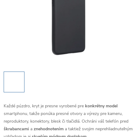
Každé púzdro, kryt je presne vyrobené pre
konkrétny model
smartphonu, takže ponúka presné otvory a výrezy pre kameru,
reproduktory, konektory, blesk či tlačidlá. Ochráni váš telefón pred
škrabancami
a
znehodnotením
a taktiež svojim neprehliadnuteľným
vzhľadom je aj
skvelým módnym doplnkom
.