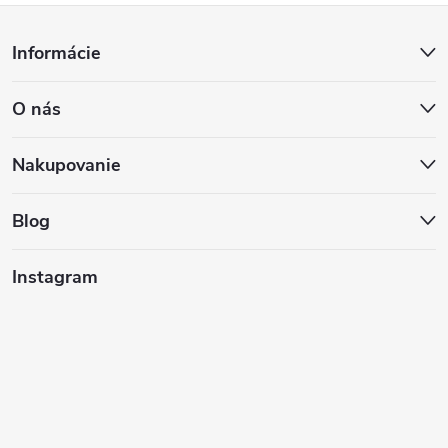
Z
Informácie
á
O nás
p
ä
Nakupovanie
t
Blog
i
Instagram
e