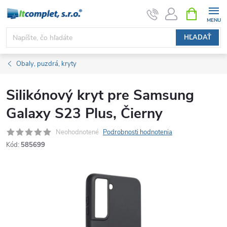
Prejsť
NÁKUPN
KOŠÍK
na
obsah
HĽADAŤ
Obaly, puzdrá, kryty
Silikónový kryt pre Samsung
Galaxy S23 Plus, Čierny
Neohodnotené
Podrobnosti hodnotenia
Kód:
585699