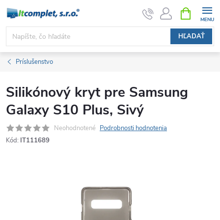
Prejsť
NÁKUPN
KOŠÍK
na
obsah
HĽADAŤ
Príslušenstvo
Silikónový kryt pre Samsung
Galaxy S10 Plus, Sivý
Neohodnotené
Podrobnosti hodnotenia
Kód:
IT111689