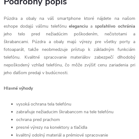
Podrobný popis
Púzdra a obaly na váš smartphone ktoré nájdete na našom
eshope dodajú vášmu telefónu
eleganciu
a
spoľahlivo
ochránia
jeho telo pred nežiadúcim poškodením, nečistotami a
škrabancami. Púzdra a obaly majú výrezy pre všetky porty a
fotoaparát, takže neobmedzuje prístup k základným funkciám
telefónu. Kvalitné spracovanie materiálov zabezpečí dlhodobý
nepoškodený vzhľad telefónu, čo môže zvýšiť cenu zariadenia pri
jeho ďalšom predaji v budúcnosti.
Hlavné výhody
vysoká ochrana tela telefónu
zabraňuje nežiaducim škrabancom na tele telefónu
ochrana pred prachom
presné výrezy na konektory a tlačidla
kvalitný odolný materiál a prémiové spracovanie