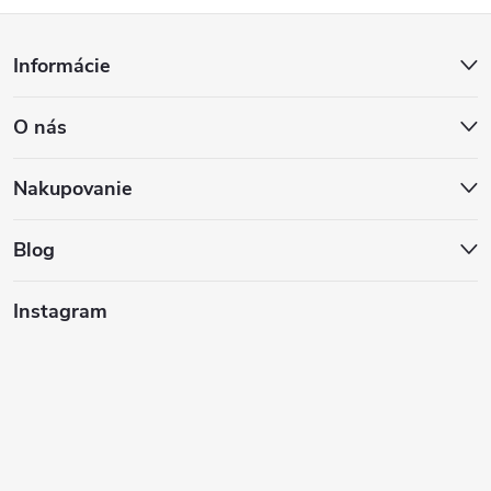
Z
Informácie
á
O nás
p
ä
Nakupovanie
t
Blog
i
Instagram
e