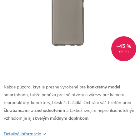
–45 %
€5,50
Každé púzdro, kryt je presne vyrobené pre
konkrétny model
smartphonu, takže ponúka presné otvory a výrezy pre kameru,
reproduktory, konektory, blesk či tlačidlá. Ochráni váš telefón pred
škrabancami
a
znehodnotením
a taktiež svojim neprehliadnuteľným
vzhľadom je aj
skvelým módnym doplnkom
.
Detailné informácie