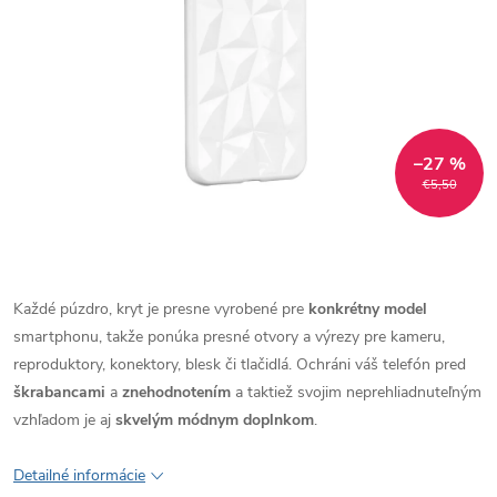
–27 %
€5,50
Každé púzdro, kryt je presne vyrobené pre
konkrétny model
smartphonu, takže ponúka presné otvory a výrezy pre kameru,
reproduktory, konektory, blesk či tlačidlá. Ochráni váš telefón pred
škrabancami
a
znehodnotením
a taktiež svojim neprehliadnuteľným
vzhľadom je aj
skvelým módnym doplnkom
.
Detailné informácie