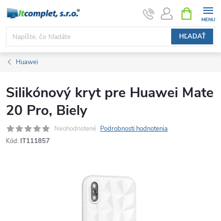
Prejsť
NÁKUPN
KOŠÍK
na
obsah
HĽADAŤ
Huawei
Silikónový kryt pre Huawei Mate
20 Pro, Biely
Neohodnotené
Podrobnosti hodnotenia
Kód:
IT111857