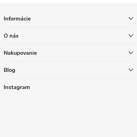
Z
Informácie
á
O nás
p
ä
Nakupovanie
t
Blog
i
Instagram
e