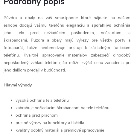
Podrobný popis
Púzdra a obaly na váš smartphone ktoré nájdete na našom
eshope dodajú vášmu telefónu
eleganciu
a
spoľahlivo
ochránia
jeho telo pred nežiadúcim poškodením, nečistotami a
škrabancami. Púzdra a obaly majú výrezy pre všetky porty a
fotoaparát, takže neobmedzuje prístup k základným funkciám
telefónu. Kvalitné spracovanie materiálov zabezpečí dlhodobý
nepoškodený vzhľad telefónu, čo môže zvýšiť cenu zariadenia pri
jeho ďalšom predaji v budúcnosti.
Hlavné výhody
vysoká ochrana tela telefónu
zabraňuje nežiaducim škrabancom na tele telefónu
ochrana pred prachom
presné výrezy na konektory a tlačidla
kvalitný odolný materiál a prémiové spracovanie