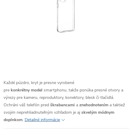
Každé púzdro, kryt je presne vyrobené
pre
konkrétny model
smartphonu, takže ponúka presné otvory a
výrezy pre kameru, reproduktory, konektory, blesk či tlačidlá.
Ochráni váš telefón pred
škrabancami
a
znehodnotením
a taktiež
svojim neprehliadnuteľným vzhľadom je aj
skvelým módnym
doplnkom
.
Detailné informácie