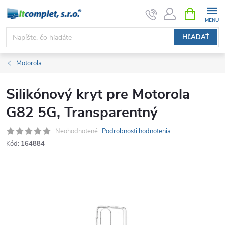
Prejsť
NÁKUPN
KOŠÍK
na
obsah
HĽADAŤ
Motorola
Silikónový kryt pre Motorola
G82 5G, Transparentný
Neohodnotené
Podrobnosti hodnotenia
Kód:
164884