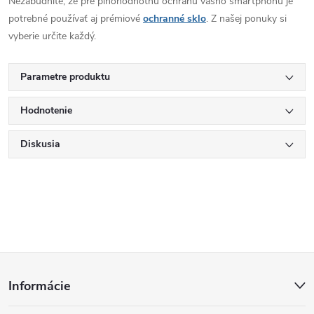
Nezabudnite, že pre plnohodnotnú ochranu vášho smartphonu je
potrebné používať aj prémiové
ochranné sklo
. Z našej ponuky si
vyberie určite každý.
Parametre produktu
Hodnotenie
Diskusia
Z
Informácie
á