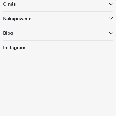
O nás
p
ä
Nakupovanie
t
Blog
i
Instagram
e