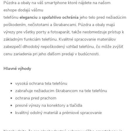
Púzdra a obaly na váš smartphone ktoré nájdete na našom
eshope dodajú vášmu
telefónu
eleganciu
a
spoľahlivo
ochránia
jeho telo pred nežiadúcim
poškodením, nečistotami a škrabancami. Púzdra a obaly majú
výrezy pre všetky porty a fotoaparát, takže neobmedzuje prístup k
základným funkciám telefónu. Kvalitné spracovanie materiálov
zabezpečí dlhodobý nepoškodený vzhľad telefónu, čo môže zvýšiť
cenu zariadenia pri jeho ďalšom predaji v budúcnosti.
Hlavné výhody
vysoká ochrana tela telefónu
zabraňuje nežiaducim škrabancom na tele telefónu
ochrana pred prachom
presné výrezy na konektory a tlačidla
kvalitný odolný materiál a prémiové spracovanie