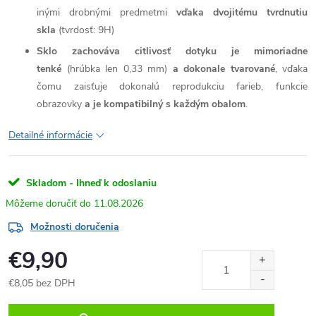
inými drobnými predmetmi
vďaka dvojitému tvrdnutiu
skla
(tvrdosť: 9H)
Sklo zachováva citlivosť dotyku je mimoriadne
tenké
(hrúbka len 0,33 mm)
a dokonale tvarované
, vďaka
čomu zaisťuje dokonalú reprodukciu farieb, funkcie
obrazovky
a je kompatibilný s každým obalom
.
Detailné informácie
Skladom - Ihneď k odoslaniu
11.08.2026
Možnosti doručenia
€9,90
€8,05 bez DPH
Jednotková
cena: