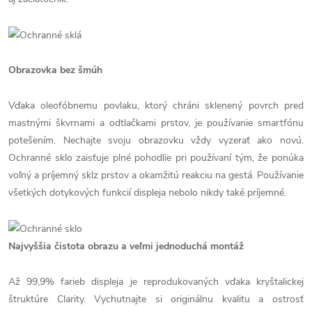
Obrazovka bez šmúh
Vďaka oleofóbnemu povlaku, ktorý chráni sklenený povrch pred
mastnými škvrnami a odtlačkami prstov, je používanie smartfónu
potešením. Nechajte svoju obrazovku vždy vyzerať ako novú.
Ochranné sklo zaisťuje plné pohodlie pri používaní tým, že ponúka
voľný a príjemný sklz prstov a okamžitú reakciu na gestá. Používanie
všetkých dotykových funkcií displeja nebolo nikdy také príjemné.
Najvyššia čistota obrazu a veľmi jednoduchá montáž
Až 99,9% farieb displeja je reprodukovaných vďaka kryštalickej
štruktúre Clarity. Vychutnajte si originálnu kvalitu a ostrosť