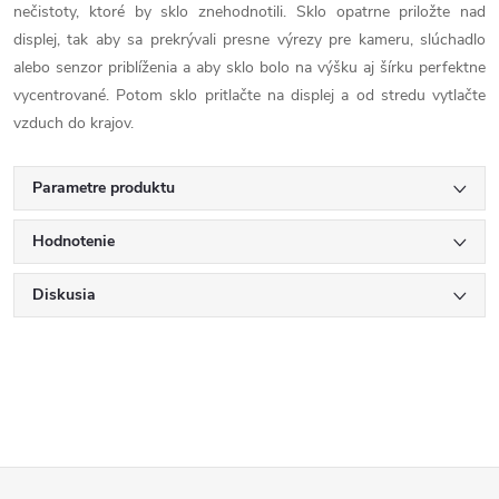
nečistoty, ktoré by sklo znehodnotili. Sklo opatrne priložte nad
displej, tak aby sa prekrývali presne výrezy pre kameru, slúchadlo
alebo senzor priblíženia a aby sklo bolo na výšku aj šírku perfektne
vycentrované. Potom sklo pritlačte na displej a od stredu vytlačte
vzduch do krajov.
Parametre produktu
Hodnotenie
Diskusia
Z