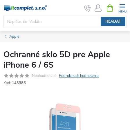
Prejsť
NÁKUPN
KOŠÍK
na
obsah
HĽADAŤ
Apple
Ochranné sklo 5D pre Apple
iPhone 6 / 6S
Neohodnotené
Podrobnosti hodnotenia
Kód:
143385