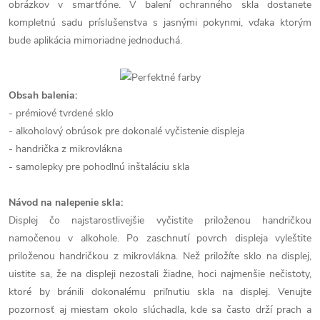
obrázkov v smartfóne. V balení ochranného skla dostanete
kompletnú sadu príslušenstva s jasnými pokynmi, vďaka ktorým
bude aplikácia mimoriadne jednoduchá.
Obsah balenia:
- prémiové tvrdené sklo
- alkoholový obrúsok pre dokonalé vyčistenie displeja
- handrička z mikrovlákna
- samolepky pre pohodlnú inštaláciu skla
Návod na nalepenie skla:
Displej čo najstarostlivejšie vyčistite priloženou handričkou
namočenou v alkohole. Po zaschnutí povrch displeja vyleštite
priloženou handričkou z mikrovlákna. Než priložíte sklo na displej,
uistite sa, že na displeji nezostali žiadne, hoci najmenšie nečistoty,
ktoré by bránili dokonalému priľnutiu skla na displej. Venujte
pozornosť aj miestam okolo slúchadla, kde sa často drží prach a