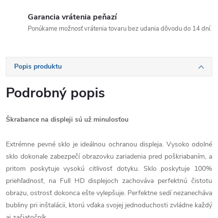
Garancia vrátenia peňazí
Ponúkame možnosť vrátenia tovaru bez udania dôvodu do 14 dní.
Popis produktu
Podrobný popis
Škrabance na displeji sú už minulosťou
Extrémne pevné sklo je ideálnou ochranou displeja. Vysoko odolné
sklo dokonale zabezpečí obrazovku zariadenia pred poškriabaním, a
pritom poskytuje vysokú citlivosť dotyku. Sklo poskytuje 100%
priehľadnosť, na Full HD displejoch zachováva perfektnú čistotu
obrazu, ostrosť dokonca ešte vylepšuje. Perfektne sedí nezanecháva
bubliny pri inštalácii, ktorú vďaka svojej jednoduchosti zvládne každý
aj začiatočník.