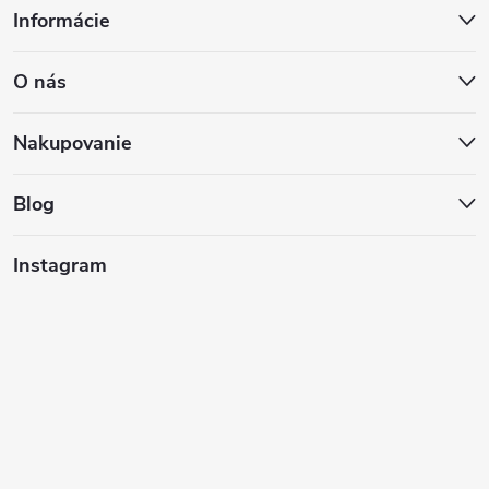
Informácie
á
O nás
p
ä
Nakupovanie
t
Blog
i
Instagram
e