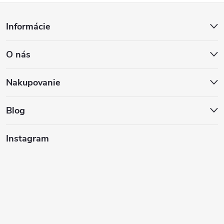
Z
Informácie
á
O nás
p
ä
Nakupovanie
t
Blog
i
Instagram
e