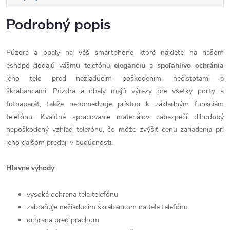
Podrobný popis
Púzdra a obaly na váš smartphone ktoré nájdete na našom
eshope dodajú vášmu telefónu
eleganciu
a
spoľahlivo
ochránia
jeho telo pred nežiadúcim poškodením, nečistotami a
škrabancami. Púzdra a obaly majú výrezy pre všetky porty a
fotoaparát, takže neobmedzuje prístup k základným funkciám
telefónu. Kvalitné spracovanie materiálov zabezpečí dlhodobý
nepoškodený vzhľad telefónu, čo môže zvýšiť cenu zariadenia pri
jeho ďalšom predaji v budúcnosti.
Hlavné výhody
vysoká ochrana tela telefónu
zabraňuje nežiaducim škrabancom na tele telefónu
ochrana pred prachom