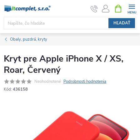
Prejsť
NÁKUPN
KOŠÍK
na
obsah
HĽADAŤ
Obaly, puzdrá, kryty
Kryt pre Apple iPhone X / XS,
Roar, Červený
Neohodnotené
Podrobnosti hodnotenia
Kód:
436158