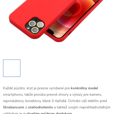
Každé púzdro, kryt je presne vyrobené pre
konkrétny model
smartphonu, takže ponúka presné otvory a výrezy pre kameru,
reproduktory, konektory, blesk či tlačidlá. Ochráni váš telefón pred
škrabancami
a
znehodnotením
a taktiež svojim neprehliadnuteľným
vzhľadom je aj
skvelým módnym doplnkom
.