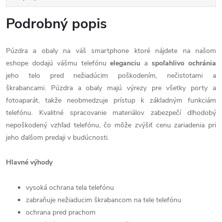
Podrobný popis
Púzdra a obaly na váš smartphone ktoré nájdete na našom
eshope dodajú vášmu telefónu
eleganciu
a
spoľahlivo
ochránia
jeho telo pred nežiadúcim poškodením, nečistotami a
škrabancami. Púzdra a obaly majú výrezy pre všetky porty a
fotoaparát, takže neobmedzuje prístup k základným funkciám
telefónu. Kvalitné spracovanie materiálov zabezpečí dlhodobý
nepoškodený vzhľad telefónu, čo môže zvýšiť cenu zariadenia pri
jeho ďalšom predaji v budúcnosti.
Hlavné výhody
vysoká ochrana tela telefónu
zabraňuje nežiaducim škrabancom na tele telefónu
ochrana pred prachom