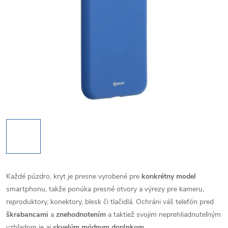
Každé púzdro, kryt je presne vyrobené pre
konkrétny model
smartphonu, takže ponúka presné otvory a výrezy pre kameru,
reproduktory, konektory, blesk či tlačidlá. Ochráni váš telefón pred
škrabancami
a
znehodnotením
a taktiež svojim neprehliadnuteľným
vzhľadom je aj
skvelým módnym doplnkom
.