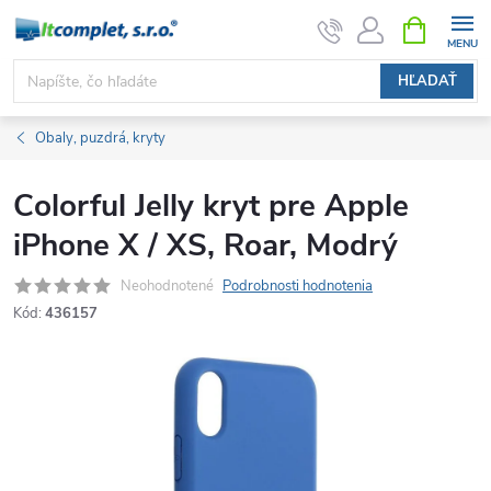
Prejsť
NÁKUPN
KOŠÍK
na
obsah
HĽADAŤ
Obaly, puzdrá, kryty
Colorful Jelly kryt pre Apple
iPhone X / XS, Roar, Modrý
Neohodnotené
Podrobnosti hodnotenia
Kód:
436157