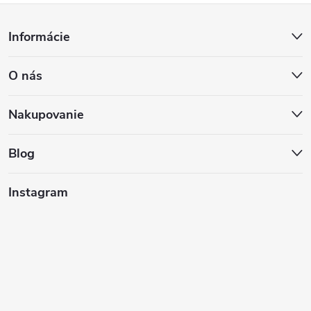
Z
Informácie
á
O nás
p
ä
Nakupovanie
t
Blog
i
Instagram
e