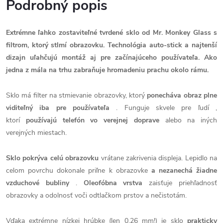
Podrobný popis
Extrémne ľahko zostaviteľné tvrdené sklo od Mr.
Monkey Glass s
filtrom, ktorý stlmí obrazovku.
Technológia auto-stick a najtenší
dizajn uľahčujú montáž aj pre začínajúceho používateľa.
Ako
jedna z mála na trhu zabraňuje hromadeniu prachu okolo rámu.
Sklo má filter na stmievanie obrazovky, ktorý
ponecháva obraz plne
viditeľný iba pre používateľa
.
Funguje skvele pre ľudí ,
ktorí
používajú telefón vo verejnej doprave
alebo na iných
verejných miestach.
Sklo pokrýva celú obrazovku
vrátane zakrivenia displeja.
Lepidlo na
celom povrchu dokonale priľne k obrazovke
a nezanechá žiadne
vzduchové bubliny
.
Oleofóbna vrstva
zaisťuje priehľadnosť
obrazovky a odolnosť voči odtlačkom prstov a nečistotám.
Vďaka extrémne nízkej hrúbke (len 0,26 mm!) je sklo
prakticky