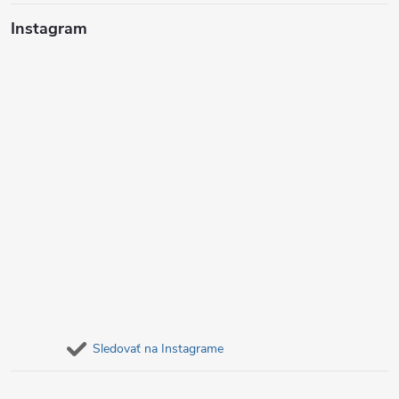
i
Instagram
e
Sledovať na Instagrame