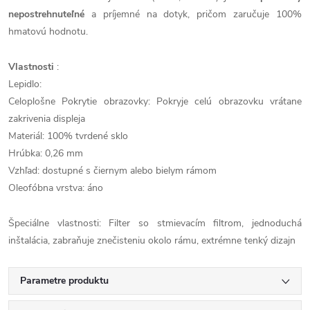
nepostrehnuteľné
a príjemné na dotyk, pričom zaručuje 100%
hmatovú hodnotu.
Vlastnosti
:
Lepidlo:
Celoplošne Pokrytie obrazovky: Pokryje celú obrazovku vrátane
zakrivenia displeja
Materiál: 100% tvrdené sklo
Hrúbka: 0,26 mm
Vzhľad: dostupné s čiernym alebo bielym rámom
Oleofóbna vrstva: áno
Špeciálne vlastnosti: Filter so stmievacím filtrom, jednoduchá
inštalácia, zabraňuje znečisteniu okolo rámu, extrémne tenký dizajn
Parametre produktu