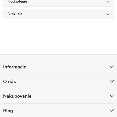
Hodnotenie
Diskusia
Z
Informácie
á
O nás
p
ä
Nakupovanie
t
Blog