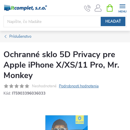
Prejsť
NÁKUPN
KOŠÍK
na
obsah
HĽADAŤ
Príslušenstvo
Ochranné sklo 5D Privacy pre
Apple iPhone X/XS/11 Pro, Mr.
Monkey
Neohodnotené
Podrobnosti hodnotenia
Kód:
IT5903396036033