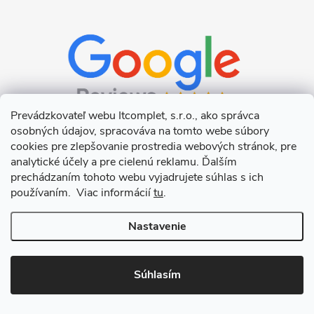
Prevádzkovateľ webu Itcomplet, s.r.o., ako správca
osobných údajov, spracováva na tomto webe súbory
cookies pre zlepšovanie prostredia webových stránok, pre
analytické účely a pre cielenú reklamu. Ďalším
prechádzaním tohoto webu vyjadrujete súhlas s ich
používaním. Viac informácií
tu
.
Nastavenie
Copyright 2026
Itcomplet s.r.o.
. Všetky práva vyhradené.
Upraviť
nastavenie cookies
Súhlasím
Vytvoril Shoptet