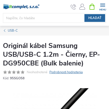
Prejsť
NÁKUPN
KOŠÍK
na
obsah
HĽADAŤ
USB-C
Originál kábel Samsung
USB/USB-C 1.2m - Čierny, EP-
DG950CBE (Bulk balenie)
Neohodnotené
Podrobnosti hodnotenia
Kód:
95SGO58