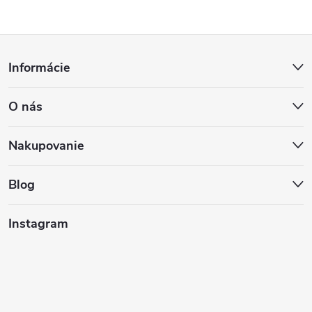
Z
Informácie
á
O nás
p
ä
Nakupovanie
t
Blog
i
Instagram
e