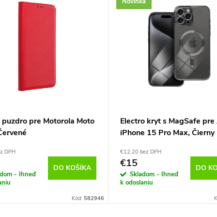
Novinka
 puzdro pre Motorola Moto
Electro kryt s MagSafe pre
Červené
iPhone 15 Pro Max, Čierny
ez DPH
€12,20 bez DPH
€15
DO KOŠÍKA
DO KO
adom - Ihneď
Skladom - Ihneď
aniu
k odoslaniu
Kód:
582946