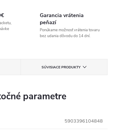
9€
Garancia vrátenia
peňazí
acketu,
návke
Ponúkame možnosť vrátenia tovaru
bez udania dôvodu do 14 dní.
SÚVISIACE PRODUKTY
očné parametre
5903396104848