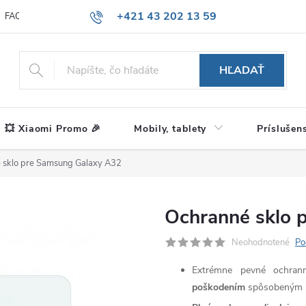
+421 43 202 13 59
FAQ
Blog
HĽADAŤ
💥 Xiaomi Promo 🎉
Mobily, tablety
Príslušen
 sklo pre Samsung Galaxy A32
Ochranné sklo 
Neohodnotené
Po
Extrémne pevné ochran
poškodením
spôsobeným n