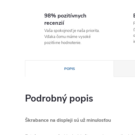
98% pozitívnych
recenzií
P
(
Vaša spokojnosť je naša priorita.
o
Vďaka čomu máme vysoké
i
pozitívne hodnotenie.
POPIS
Podrobný popis
Škrabance na displeji sú už minulosťou