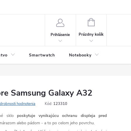
NÁKUPNÝ
KOŠÍK
Prázdny košík
Prihlásenie
stvo
Smartwatch
Notebooky
Počítač
pre Samsung Galaxy A32
drobnosti hodnotenia
Kód:
123310
né sklo
poskytuje vynikajúcu ochranu displeja pred
árazom alebo pádom - a to po celom jeho povrchu.