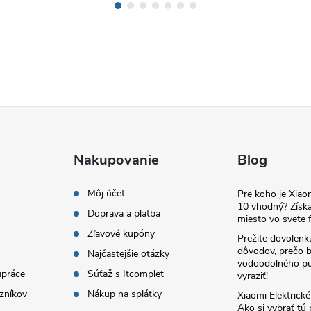
Nakupovanie
Blog
Môj účet
Pre koho je Xia
10 vhodný? Získa
Doprava a platba
miesto vo svete f
Zľavové kupóny
Prežite dovolenk
dôvodov, prečo 
Najčastejšie otázky
vodoodolného pu
upráce
Súťaž s Itcomplet
vyraziť!
zníkov
Nákup na splátky
Xiaomi Elektrick
Ako si vybrať tú