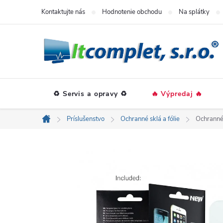
Prejsť
Kontaktujte nás
Hodnotenie obchodu
Na splátky
na
obsah
♻️ Servis a opravy ♻️
🔥 Výpredaj 🔥
Príslušenstvo
Ochranné sklá a fólie
Ochranné
Domov