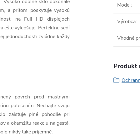
a. Vysoko odolné sklo dokonale
Model
:
ím, a pritom poskytuje vysokú
dnosť, na Full HD displejoch
Výrobca
:
a ešte vylepšuje. Perfektne sedí
ojej jednoduchosti zvládne každý
Vhodné p
Produkt n
Ochranné
lenený povrch pred mastnými
fónu potešením. Nechajte svoju
o zaisťuje plné pohodlie pri
tov a okamžitú reakciu na gestá.
bolo nikdy také príjemné.