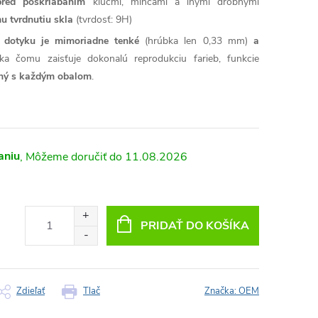
pred poškriabaním
kľúčmi, mincami a inými drobnými
u tvrdnutiu skla
(tvrdosť: 9H)
ť dotyku je mimoriadne tenké
(hrúbka len 0,33 mm)
a
ka čomu zaisťuje dokonalú reprodukciu farieb, funkcie
lný s každým obalom
.
aniu
11.08.2026
PRIDAŤ DO KOŠÍKA
Zdieľať
Tlač
Značka:
OEM