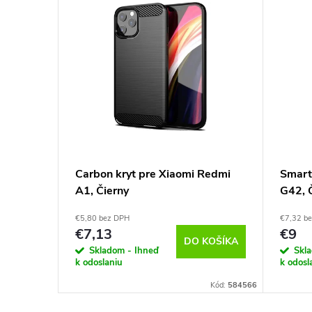
ng
Carbon kryt pre Xiaomi Redmi
Smart
né
A1, Čierny
G42, 
€5,80 bez DPH
€7,32 b
€7,13
€9
KOŠÍKA
DO KOŠÍKA
Skladom - Ihneď
Skl
k odoslaniu
k odosl
Kód:
585397
Kód:
584566