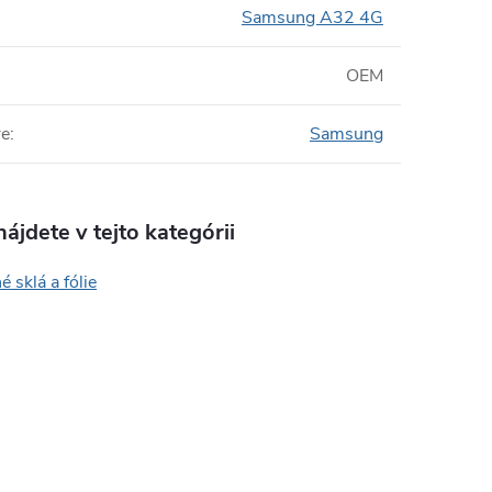
Samsung A32 4G
OEM
re
:
Samsung
ájdete v tejto kategórii
 sklá a fólie