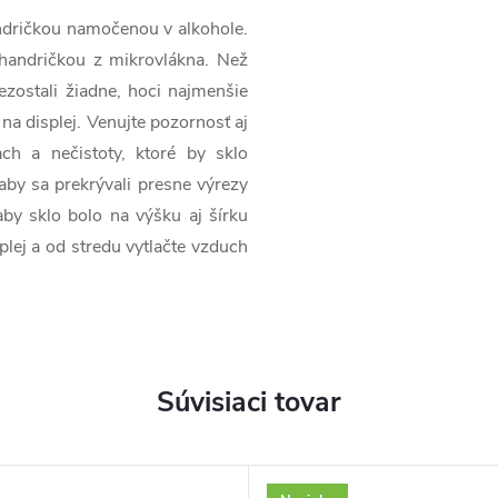
handričkou namočenou v alkohole.
 handričkou z mikrovlákna. Než
 nezostali žiadne, hoci najmenšie
 na displej. Venujte pozornosť aj
ch a nečistoty, ktoré by sklo
 aby sa prekrývali presne výrezy
aby sklo bolo na výšku aj šírku
plej a od stredu vytlačte vzduch
Súvisiaci tovar