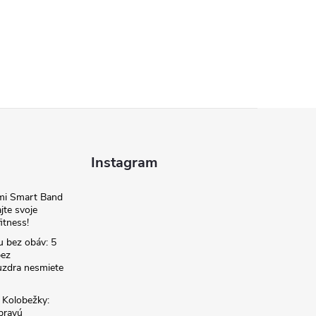
Instagram
omi Smart Band
jte svoje
itness!
u bez obáv: 5
bez
zdra nesmiete
é Kolobežky:
 pravú