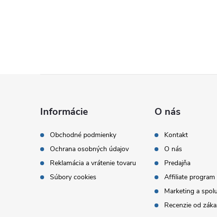
Z
á
Informácie
O nás
p
Obchodné podmienky
Kontakt
Ochrana osobných údajov
O nás
ä
Reklamácia a vrátenie tovaru
Predajňa
t
Súbory cookies
Affiliate program
Marketing a spol
i
Recenzie od záka