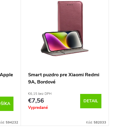
 Apple
Smart puzdro pre Xiaomi Redmi
Eleganc
9A, Bordové
Galaxy S
€6,15 bez DPH
€5,26 bez 
€7,56
€6,47
DETAIL
ŠÍKA
Vypredané
Sklado
k odoslan
Kód:
594232
Kód:
582033