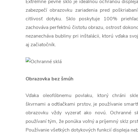
Extrémne pevné sklo je ideálnou ochranou displej
zabezpečí obrazovku zariadenia pred poškriaban
citlivosť dotyku. Sklo poskytuje 100% priehľa
zachováva perfektnú čistotu obrazu, ostrosť dokonc
nezanecháva bubliny pri inštalácii, ktorú vďaka sv
aj začiatočník.
Obrazovka bez šmúh
Vďaka oleofóbnemu povlaku, ktorý chráni sk
škvrnami a odtlačkami prstov, je používanie smart
obrazovku vždy vyzerať ako novú. Ochranné skl
používaní tým, že ponúka voľný a príjemný sklz prs
Používanie všetkých dotykových funkcií displeja ne