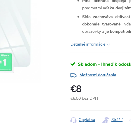
Plná ochrana displeja 
predmetmi
vďaka dvojitém
Sklo zachováva citlivos
dokonale tvarované
, vďa
obrazovky
a je kompatibi
Detailné informácie
Skladom - Ihneď k odosl
Možnosti doručenia
€8
€6,50 bez DPH
Jednotková
cena:
Opýtať sa
Strážiť