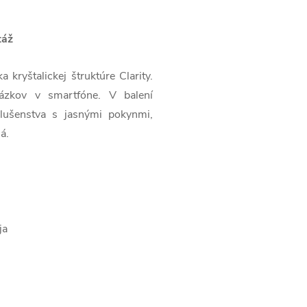
táž
kryštalickej štruktúre Clarity.
brázkov v smartfóne. V balení
lušenstva s jasnými pokynmi,
á.
ja