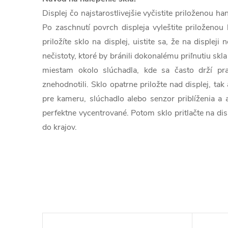
Displej čo najstarostlivejšie vyčistite priloženou 
Po zaschnutí povrch displeja vyleštite priloženou
priložíte sklo na displej, uistite sa, že na displeji
nečistoty, ktoré by bránili dokonalému priľnutiu skla
miestam okolo slúchadla, kde sa často drží pra
znehodnotili. Sklo opatrne priložte nad displej, tak
pre kameru, slúchadlo alebo senzor priblíženia a 
perfektne vycentrované. Potom sklo pritlačte na dis
do krajov.