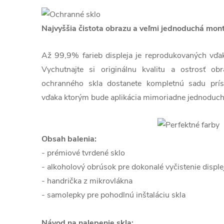
Najvyššia čistota obrazu a veľmi jednoduchá mon
Až 99,9% farieb displeja je reprodukovaných vďaka 
Vychutnajte si originálnu kvalitu a ostrosť o
ochranného skla dostanete kompletnú sadu prís
vďaka ktorým bude aplikácia mimoriadne jednoduch
Obsah balenia:
- prémiové tvrdené sklo
- alkoholový obrúsok pre dokonalé vyčistenie disple
- handrička z mikrovlákna
- samolepky pre pohodlnú inštaláciu skla
Návod na nalepenie skla: