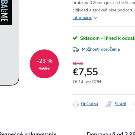
hrúbkou 0,25mm je sklo takřka ne
citlivosti a zároveň plne podporuj
informácie
Skladom - Ihneď k odosl
Možnosti doručenia
–23 %
€9,83
€9,83
€7,55
€6,14 bez DPH
Jednotková
cena:
Opýtať sa
Strážiť
Bezpečné nakupovanie
Doprava už od 2,9