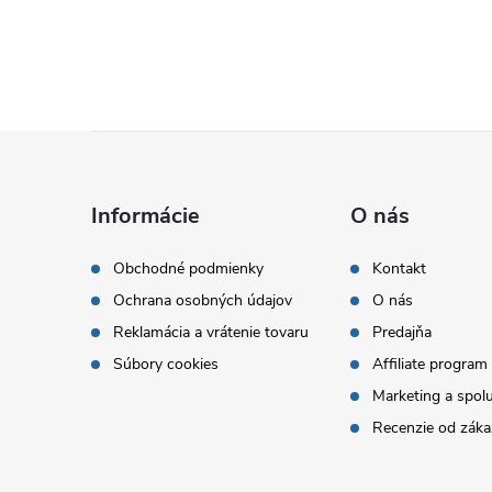
Z
á
Informácie
O nás
p
Obchodné podmienky
Kontakt
Ochrana osobných údajov
O nás
ä
Reklamácia a vrátenie tovaru
Predajňa
t
Súbory cookies
Affiliate program
Marketing a spol
i
Recenzie od záka
e