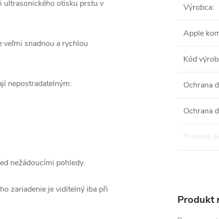
i ultrasonického otisku prstu v
Výrobca
:
Apple kom
je veľmi snadnou a rychlou
Kód výrob
ají nepostradatelným:
Ochrana d
Ochrana d
Tvrzené s
pred nežádoucími pohledy.
 zariadenie je viditelný iba při
Produkt n