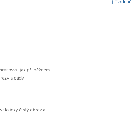
Tvrdené 
obrazovku jak při běžném
razy a pády.
ystalicky čistý obraz a