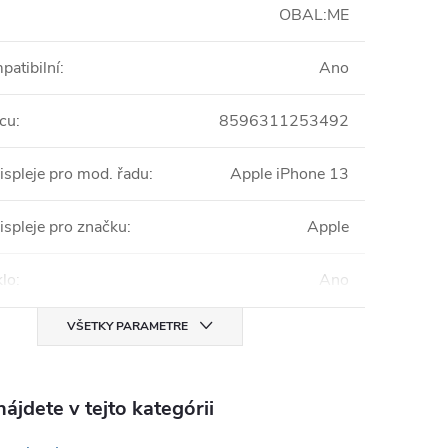
OBAL:ME
patibilní
:
Ano
cu
:
8596311253492
ispleje pro mod. řadu
:
Apple iPhone 13
ispleje pro značku
:
Apple
klo
:
Ano
VŠETKY PARAMETRE
ájdete v tejto kategórii