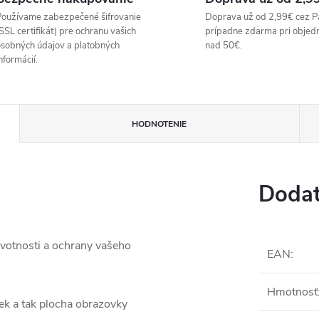
oužívame zabezpečené šifrovanie
Doprava už od 2,99€ cez P
SSL certifikát) pre ochranu vašich
prípadne zdarma pri objed
sobných údajov a platobných
nad 50€.
nformácií.
HODNOTENIE
Dodat
ivotnosti a ochrany vašeho
EAN
:
Hmotnosť
ek a tak plocha obrazovky