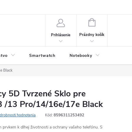
NÁKUPNÝ
KOŠÍK
Prázdny košík
Prihlásenie
stvo
Smartwatch
Notebooky
Počítač
e Black
y 5D Tvrzené Sklo pre
3 /13 Pro/14/16e/17e Black
drobnosti hodnotenia
Kód:
8596311253492
 prvkem k dlhej životnosti a ochrany vašeho telefónu. S