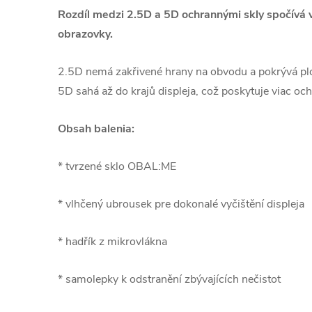
Rozdíl medzi 2.5D a 5D ochrannými skly spočívá v
obrazovky.
2.5D nemá zakřivené hrany na obvodu a pokrývá pl
5D sahá až do krajů displeja, což poskytuje viac och
Obsah balenia:
* tvrzené sklo OBAL:ME
* vlhčený ubrousek pre dokonalé vyčištění displeja
* hadřík z mikrovlákna
* samolepky k odstranění zbývajících nečistot