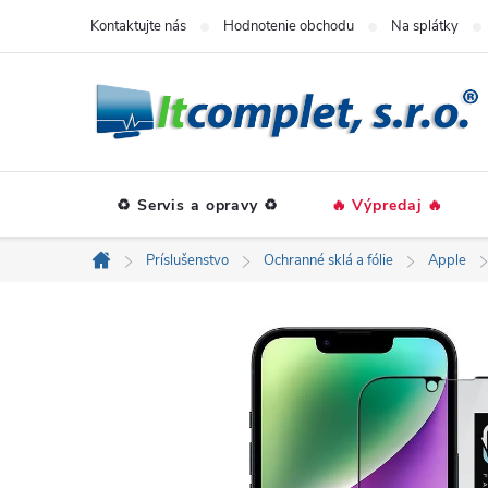
Prejsť
Kontaktujte nás
Hodnotenie obchodu
Na splátky
na
obsah
♻️ Servis a opravy ♻️
🔥 Výpredaj 🔥
Príslušenstvo
Ochranné sklá a fólie
Apple
Domov