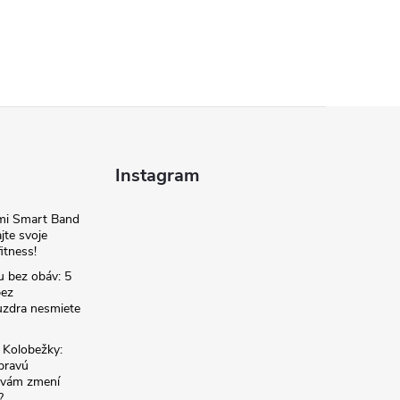
Instagram
omi Smart Band
jte svoje
itness!
u bez obáv: 5
bez
zdra nesmiete
é Kolobežky:
 pravú
á vám zmení
?