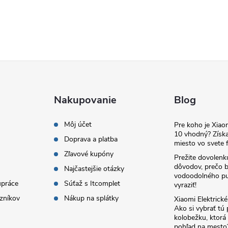
Nakupovanie
Blog
Môj účet
Pre koho je Xia
10 vhodný? Získa
Doprava a platba
miesto vo svete f
Zľavové kupóny
Prežite dovolenk
dôvodov, prečo 
Najčastejšie otázky
vodoodolného pu
upráce
Súťaž s Itcomplet
vyraziť!
zníkov
Nákup na splátky
Xiaomi Elektrick
Ako si vybrať tú
kolobežku, ktor
pohľad na mesto