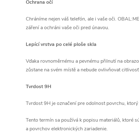
Ochrana očí
Chráníme nejen váš telefón, ale i vaše oči. OBAL:M
záření a ochráni vaše oči pred únavou.
Lepící vrstva po celé ploše skla
Vďaka rovnoměrnému a pevnému přilnutí na obrazovku
zůstane na svém místě a nebude ovlivňovat citlivosť
Tvrdost 9H
Tvrdost 9H je označení pre odolnost povrchu, ktorý 
Tento termín sa používá k popisu materiálů, ktoré 
a povrchov elektronických zariadenie.