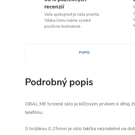
recenzií
P
(
Vaša spokojnosť je naša priorita.
o
Vďaka čomu máme vysoké
i
pozitívne hodnotenie.
POPIS
Podrobný popis
OBAL:ME tvrzené sklo je klíčovým prvkem k dlhej ž
telefónu.
S hrúbkou 0,25mm je sklo takřka neznatelné na dot