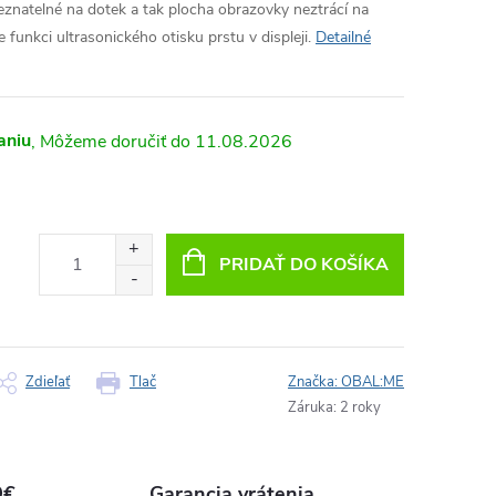
znatelné na dotek a tak plocha obrazovky neztrácí na
e funkci ultrasonického otisku prstu v displeji.
Detailné
aniu
11.08.2026
PRIDAŤ DO KOŠÍKA
Zdieľať
Tlač
Značka:
OBAL:ME
Záruka
:
2 roky
9€
Garancia vrátenia