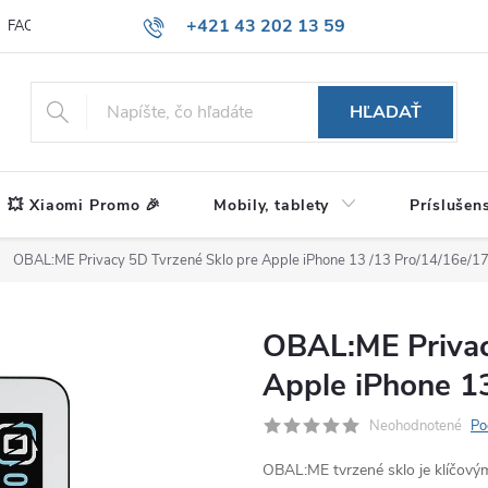
+421 43 202 13 59
FAQ
Blog
HĽADAŤ
💥 Xiaomi Promo 🎉
Mobily, tablety
Príslušen
OBAL:ME Privacy 5D Tvrzené Sklo pre Apple iPhone 13 /13 Pro/14/16e/17
OBAL:ME Privac
Apple iPhone 1
Neohodnotené
Po
OBAL:ME tvrzené sklo je klíčovým