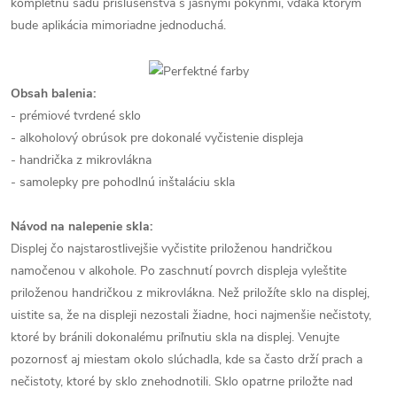
kompletnú sadu príslušenstva s jasnými pokynmi, vďaka ktorým
bude aplikácia mimoriadne jednoduchá.
Obsah balenia:
- prémiové tvrdené sklo
- alkoholový obrúsok pre dokonalé vyčistenie displeja
- handrička z mikrovlákna
- samolepky pre pohodlnú inštaláciu skla
Návod na nalepenie skla:
Displej čo najstarostlivejšie vyčistite priloženou handričkou
namočenou v alkohole. Po zaschnutí povrch displeja vyleštite
priloženou handričkou z mikrovlákna. Než priložíte sklo na displej,
uistite sa, že na displeji nezostali žiadne, hoci najmenšie nečistoty,
ktoré by bránili dokonalému priľnutiu skla na displej. Venujte
pozornosť aj miestam okolo slúchadla, kde sa často drží prach a
nečistoty, ktoré by sklo znehodnotili. Sklo opatrne priložte nad