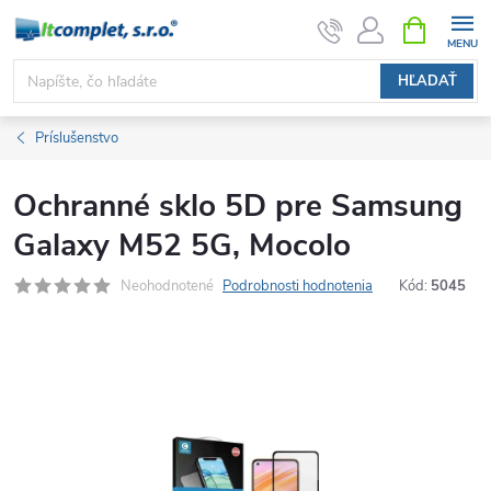
Prejsť
NÁKUPN
KOŠÍK
na
obsah
HĽADAŤ
Príslušenstvo
Ochranné sklo 5D pre Samsung
Galaxy M52 5G, Mocolo
Neohodnotené
Podrobnosti hodnotenia
Kód:
5045