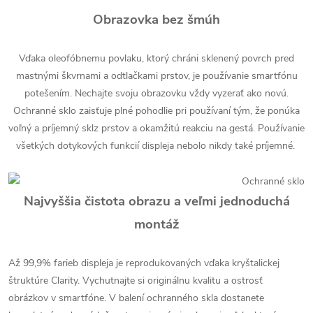
Obrazovka bez šmúh
Vďaka oleofóbnemu povlaku, ktorý chráni sklenený povrch pred
mastnými škvrnami a odtlačkami prstov, je používanie smartfónu
potešením. Nechajte svoju obrazovku vždy vyzerať ako novú.
Ochranné sklo zaisťuje plné pohodlie pri používaní tým, že ponúka
voľný a príjemný sklz prstov a okamžitú reakciu na gestá. Používanie
všetkých dotykových funkcií displeja nebolo nikdy také príjemné.
Najvyššia čistota obrazu a veľmi jednoduchá
montáž
Až 99,9% farieb displeja je reprodukovaných vďaka kryštalickej
štruktúre Clarity. Vychutnajte si originálnu kvalitu a ostrosť
obrázkov v smartfóne. V balení ochranného skla dostanete