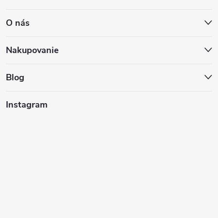
á
O nás
p
ä
Nakupovanie
t
Blog
i
Instagram
e