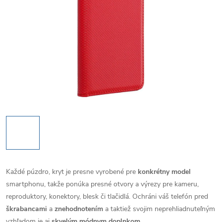
Každé púzdro, kryt je presne vyrobené pre
konkrétny model
smartphonu, takže ponúka presné otvory a výrezy pre kameru,
reproduktory, konektory, blesk či tlačidlá. Ochráni váš telefón pred
škrabancami
a
znehodnotením
a taktiež svojim neprehliadnuteľným
vzhľadom je aj
skvelým módnym doplnkom
.