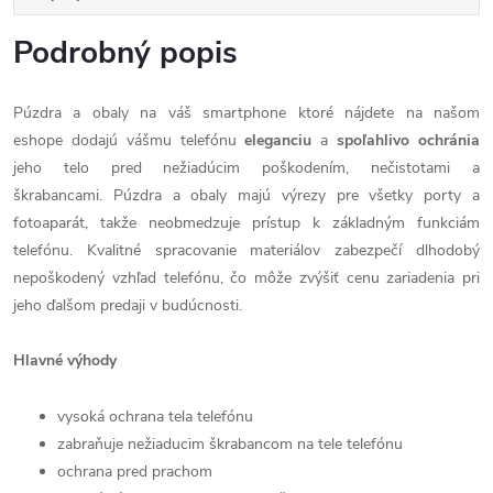
Podrobný popis
Púzdra a obaly na váš smartphone ktoré nájdete na našom
eshope dodajú vášmu telefónu
eleganciu
a
spoľahlivo
ochránia
jeho telo pred nežiadúcim poškodením, nečistotami a
škrabancami. Púzdra a obaly majú výrezy pre všetky porty a
fotoaparát, takže neobmedzuje prístup k základným funkciám
telefónu. Kvalitné spracovanie materiálov zabezpečí dlhodobý
nepoškodený vzhľad telefónu, čo môže zvýšiť cenu zariadenia pri
jeho ďalšom predaji v budúcnosti.
Hlavné výhody
vysoká ochrana tela telefónu
zabraňuje nežiaducim škrabancom na tele telefónu
ochrana pred prachom