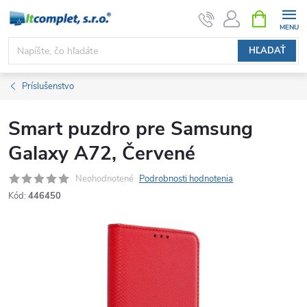
Prejsť
NÁKUPN
KOŠÍK
na
obsah
HĽADAŤ
Príslušenstvo
Smart puzdro pre Samsung
Galaxy A72, Červené
Neohodnotené
Podrobnosti hodnotenia
Kód:
446450