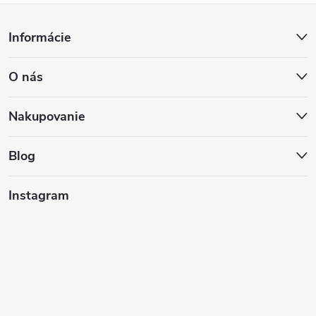
Z
Informácie
á
O nás
p
ä
Nakupovanie
t
Blog
i
Instagram
e