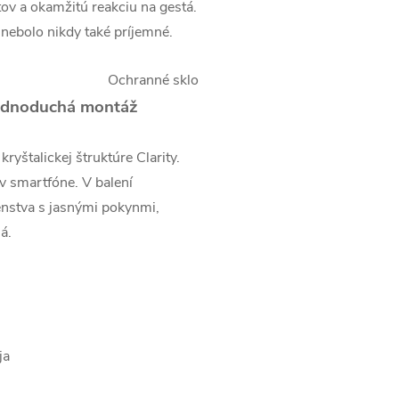
tov a okamžitú reakciu na gestá.
 nebolo nikdy také príjemné.
 jednoduchá montáž
yštalickej štruktúre Clarity.
 v smartfóne. V balení
enstva s jasnými pokynmi,
á.
ja