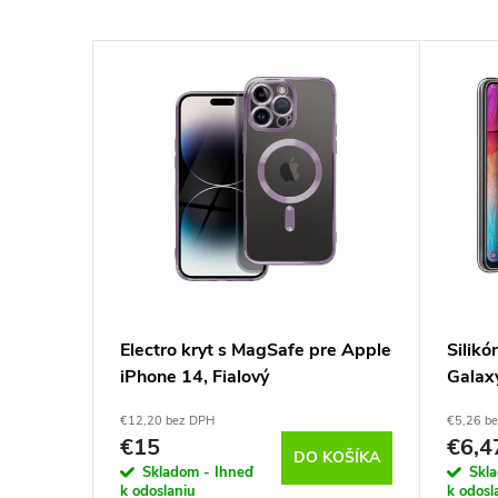
–4 %
€19,90
Redmi
Electro kryt s MagSafe pre Apple
Silik
iPhone 14, Fialový
Galax
Trans
€12,20 bez DPH
€5,26 b
€15
€6,4
KOŠÍKA
DO KOŠÍKA
Skladom - Ihneď
Skl
k odoslaniu
k odosl