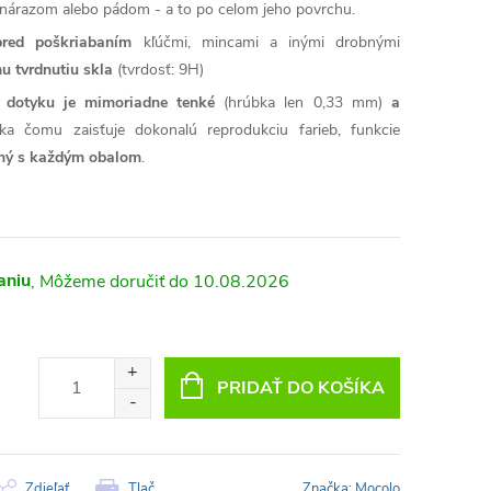
árazom alebo pádom - a to po celom jeho povrchu.
pred poškriabaním
kľúčmi, mincami a inými drobnými
u tvrdnutiu skla
(tvrdosť: 9H)
sť dotyku je mimoriadne tenké
(hrúbka len 0,33 mm)
a
ka čomu zaisťuje dokonalú reprodukciu farieb, funkcie
lný s každým obalom
.
aniu
10.08.2026
PRIDAŤ DO KOŠÍKA
Zdieľať
Tlač
Značka:
Mocolo