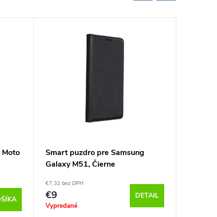
a Moto
Smart puzdro pre Samsung
Super F
Galaxy M51, Čierne
Nova 9 S
€7,32 bez DPH
€10,57 be
€9
€13
DETAIL
ŠÍKA
Vypredané
Sklado
k odoslan