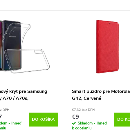
ónový kryt pre Samsung
Smart puzdro pre Motorol
y A70 / A70s,
G42, Červené
parentný
ez DPH
€7,32 bez DPH
7
€9
DO KOŠÍKA
DO KO
adom - Ihneď
Skladom - Ihneď
aniu
k odoslaniu