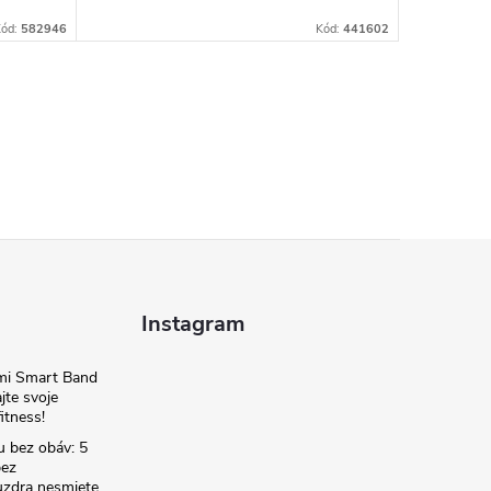
Kód:
582946
Kód:
441602
Instagram
omi Smart Band
jte svoje
itness!
u bez obáv: 5
bez
zdra nesmiete