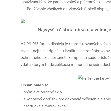
používaní tým, že ponúka voľný a príjemný sklz prs
Používanie všetkých dotykových funkcií displeja
Najvyššia čistota obrazu a veľmi
Až 99,9% farieb displeja je reprodukovaných vďaka kr
Vychutnajte si originálnu kvalitu a ostrosť obrázkov
ochranného skla dostanete kompletnú sadu prísluš
vďaka ktorým bude aplikácia mimoriadne jednoduch
Obsah balenia:
- prémiové tvrdené sklo
- alkoholový obrúsok pre dokonalé vyčistenie disple
- handrička z mikrovlákna