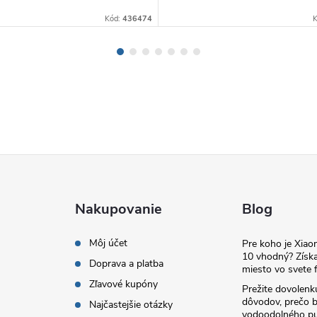
Kód:
436474
Nakupovanie
Blog
Môj účet
Pre koho je Xia
10 vhodný? Získa
Doprava a platba
miesto vo svete f
Zľavové kupóny
Prežite dovolenk
dôvodov, prečo 
Najčastejšie otázky
vodoodolného pu