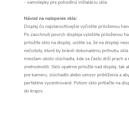
- samolepky pre pohodlnú inštaláciu skla
Návod na nalepenie skla:
Displej čo najstarostlivejšie vyčistite priloženou h
Po zaschnutí povrch displeja vyleštite priloženou h
priložíte sklo na displej, uistite sa, že na displeji n
nečistoty, ktoré by bránili dokonalému priľnutiu skla
miestam okolo slúchadla, kde sa často drží prach a n
znehodnotili. Sklo opatrne priložte nad displej, tak 
pre kameru, slúchadlo alebo senzor priblíženia a aby
perfektne vycentrované. Potom sklo pritlačte na disp
do krajov.