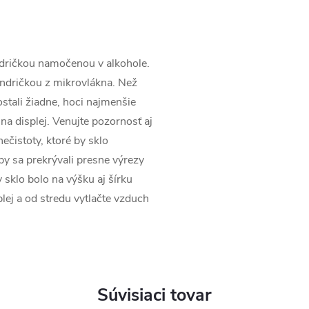
andričkou namočenou v alkohole.
andričkou z mikrovlákna. Než
ezostali žiadne, hoci najmenšie
 na displej. Venujte pozornosť aj
ečistoty, ktoré by sklo
aby sa prekrývali presne výrezy
 sklo bolo na výšku aj šírku
lej a od stredu vytlačte vzduch
Súvisiaci tovar