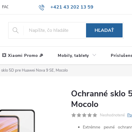
+421 43 202 13 59
FAQ
Blog
HĽADAŤ
💥 Xiaomi Promo 🎉
Mobily, tablety
Príslušen
 sklo 5D pre Huawei Nova 9 SE, Mocolo
Ochranné sklo 
Mocolo
Neohodnotené
Po
Extrémne pevné ochran