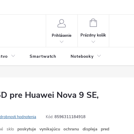
NÁKUPNÝ
KOŠÍK
Prázdny košík
Prihlásenie
stvo
Smartwatch
Notebooky
Počítač
5D pre Huawei Nova 9 SE,
drobnosti hodnotenia
Kód:
8596311184918
né sklo
poskytuje vynikajúcu ochranu displeja pred