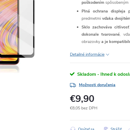
poškodením
spôsobeným n
Plná ochrana displeja 
predmetmi
vďaka dvojitém
Sklo zachováva citlivo
dokonale tvarované
, vďa
obrazovky
a je kompatibi
Detailné informácie
Skladom - Ihneď k odosl
Možnosti doručenia
€9,90
€8,05 bez DPH
Jednotková
cena:
Opýtať sa
Strážiť