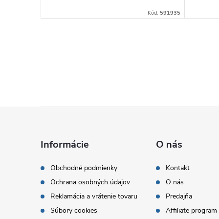
Kód:
6179
Kód:
591935
Z
á
Informácie
O nás
p
Obchodné podmienky
Kontakt
Ochrana osobných údajov
O nás
ä
Reklamácia a vrátenie tovaru
Predajňa
t
Súbory cookies
Affiliate program