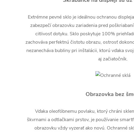
Škrabance na displeji sú už
Extrémne pevné sklo je ideálnou ochranou displej
zabezpečí obrazovku zariadenia pred poškriabaní
citlivosť dotyku. Sklo poskytuje 100% priehľad
zachováva perfektnú čistotu obrazu, ostrosť dokonc
nezanecháva bubliny pri inštalácii, ktorú vďaka svo
aj začiatočník.
Obrazovka bez šm
Vďaka oleofóbnemu povlaku, ktorý chráni skl
škvrnami a odtlačkami prstov, je používanie smart
obrazovku vždy vyzerať ako novú. Ochranné sklo