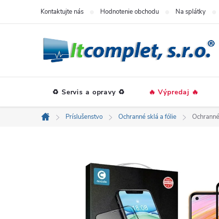
Prejsť
Kontaktujte nás
Hodnotenie obchodu
Na splátky
na
obsah
♻️ Servis a opravy ♻️
🔥 Výpredaj 🔥
Príslušenstvo
Ochranné sklá a fólie
Ochranné
Domov