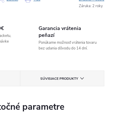
Záruka
:
2 roky
9€
Garancia vrátenia
peňazí
acketu,
návke
Ponúkame možnosť vrátenia tovaru
bez udania dôvodu do 14 dní.
SÚVISIACE PRODUKTY
očné parametre