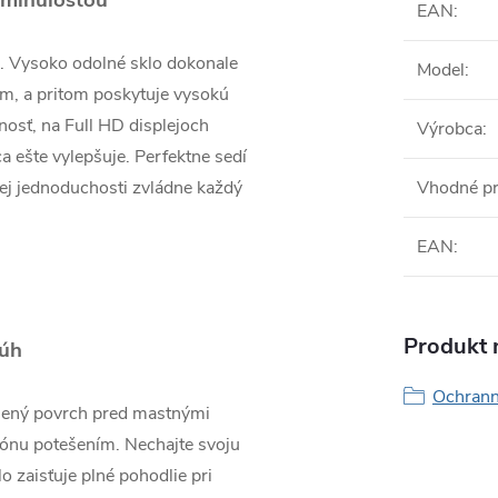
 minulosťou
EAN
:
a. Vysoko odolné sklo dokonale
Model
:
m, a pritom poskytuje vysokú
nosť, na Full HD displejoch
Výrobca
:
a ešte vylepšuje. Perfektne sedí
jej jednoduchosti zvládne každý
Vhodné p
EAN
:
Produkt n
úh
Ochranné
enený povrch pred mastnými
fónu potešením. Nechajte svoju
 zaisťuje plné pohodlie pri