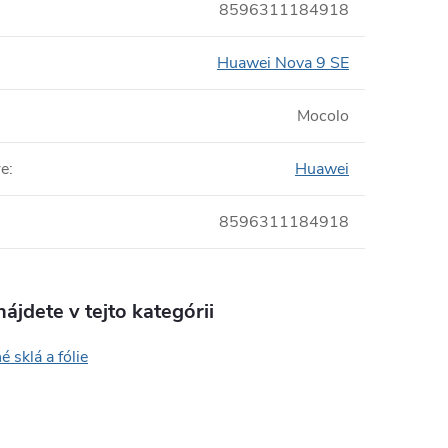
8596311184918
Huawei Nova 9 SE
Mocolo
re
:
Huawei
8596311184918
ájdete v tejto kategórii
 sklá a fólie