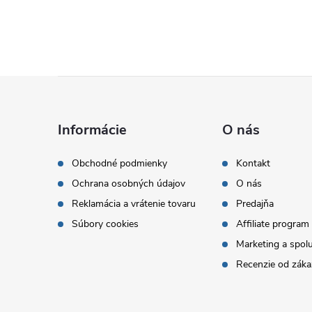
Z
á
Informácie
O nás
p
Obchodné podmienky
Kontakt
Ochrana osobných údajov
O nás
ä
Reklamácia a vrátenie tovaru
Predajňa
t
Súbory cookies
Affiliate program
Marketing a spol
i
Recenzie od záka
e