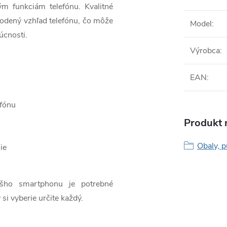
ým funkciám telefónu. Kvalitné
odený vzhľad telefónu, čo môže
Model
:
úcnosti.
Výrobca
:
EAN
:
efónu
Produkt n
Obaly, p
ie
ášho smartphonu je potrebné
 si vyberie určite každý.