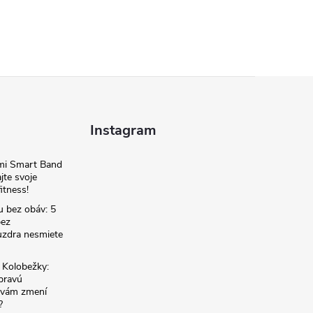
Instagram
omi Smart Band
jte svoje
itness!
u bez obáv: 5
bez
zdra nesmiete
é Kolobežky:
 pravú
á vám zmení
?