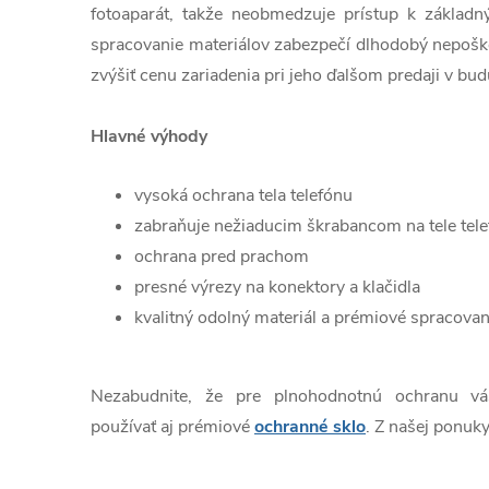
fotoaparát, takže neobmedzuje prístup k základn
spracovanie materiálov zabezpečí dlhodobý nepošk
zvýšiť cenu zariadenia pri jeho ďalšom predaji v bud
Hlavné výhody
vysoká ochrana tela telefónu
zabraňuje nežiaducim škrabancom na tele tel
ochrana pred prachom
presné výrezy na konektory a klačidla
kvalitný odolný materiál a prémiové spracovan
Nezabudnite, že pre plnohodnotnú ochranu v
používať aj prémiové
ochranné sklo
. Z našej ponuky