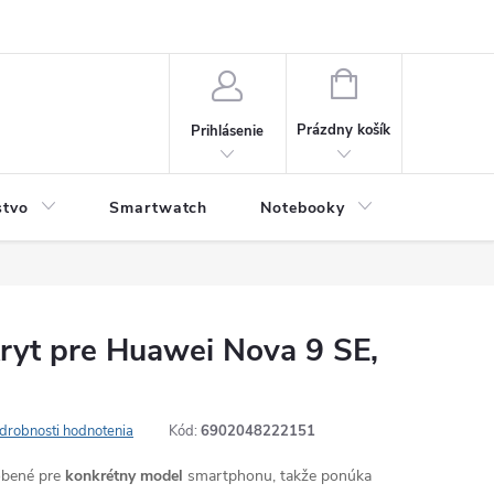
NÁKUPNÝ
KOŠÍK
Prázdny košík
Prihlásenie
stvo
Smartwatch
Notebooky
Počítač
ryt pre Huawei Nova 9 SE,
drobnosti hodnotenia
Kód:
6902048222151
robené pre
konkrétny model
smartphonu, takže ponúka