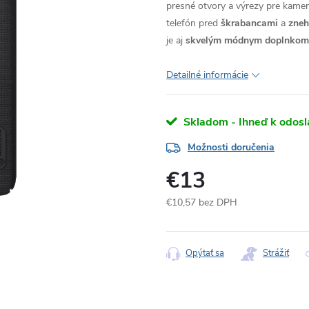
presné otvory a výrezy pre kameru
telefón pred
škrabancami
a
zne
je aj
skvelým módnym doplnkom
Detailné informácie
Skladom - Ihneď k odosl
Možnosti doručenia
€13
€10,57 bez DPH
Jednotková
cena:
Opýtať sa
Strážiť