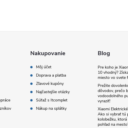
Nakupovanie
Blog
Môj účet
Pre koho je Xia
10 vhodný? Získa
Doprava a platba
miesto vo svete f
Zľavové kupóny
Prežite dovolenk
dôvodov, prečo 
Najčastejšie otázky
vodoodolného pu
upráce
Súťaž s Itcomplet
vyraziť!
zníkov
Nákup na splátky
Xiaomi Elektrick
Ako si vybrať tú
kolobežku, ktor
pohľad na mesto