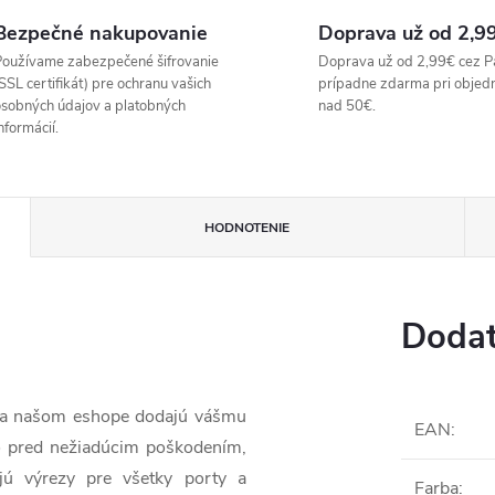
Bezpečné nakupovanie
Doprava už od 2,9
oužívame zabezpečené šifrovanie
Doprava už od 2,99€ cez P
SSL certifikát) pre ochranu vašich
prípadne zdarma pri objed
sobných údajov a platobných
nad 50€.
nformácií.
HODNOTENIE
Dodat
 na našom eshope dodajú vášmu
EAN
:
o pred nežiadúcim poškodením,
jú výrezy pre všetky porty a
Farba
: