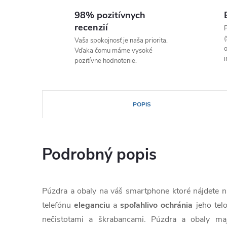
98% pozitívnych
recenzií
P
(
Vaša spokojnosť je naša priorita.
o
Vďaka čomu máme vysoké
i
pozitívne hodnotenie.
POPIS
Podrobný popis
Púzdra a obaly na váš smartphone ktoré nájdete
telefónu
eleganciu
a
spoľahlivo
ochránia
jeho tel
nečistotami a škrabancami. Púzdra a obaly ma