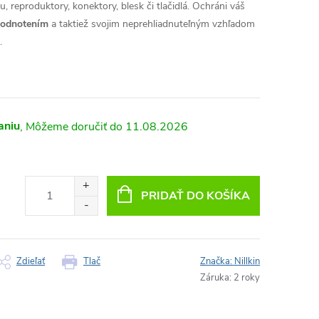
, reproduktory, konektory, blesk či tlačidlá. Ochráni váš
hodnotením
a taktiež svojim neprehliadnuteľným vzhľadom
.
aniu
11.08.2026
PRIDAŤ DO KOŠÍKA
Zdieľať
Tlač
Značka:
Nillkin
Záruka
:
2 roky