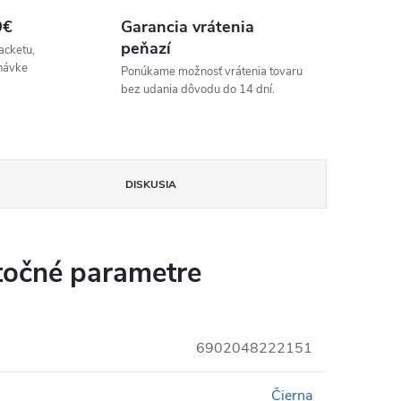
9€
Garancia vrátenia
peňazí
acketu,
návke
Ponúkame možnosť vrátenia tovaru
bez udania dôvodu do 14 dní.
DISKUSIA
očné parametre
6902048222151
Čierna