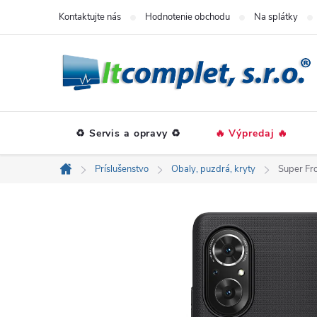
Prejsť
Kontaktujte nás
Hodnotenie obchodu
Na splátky
na
obsah
♻️ Servis a opravy ♻️
🔥 Výpredaj 🔥
Príslušenstvo
Obaly, puzdrá, kryty
Super Fro
Domov