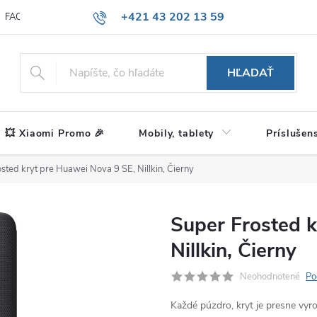
+421 43 202 13 59
FAQ
Blog
HĽADAŤ
💥 Xiaomi Promo 🎉
Mobily, tablety
Príslušen
sted kryt pre Huawei Nova 9 SE, Nillkin, Čierny
Super Frosted k
Nillkin, Čierny
Neohodnotené
Po
Každé púzdro, kryt je presne vy