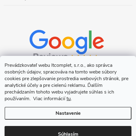
u
Prevádzkovateľ webu Itcomplet, s.r.o., ako správca
osobných údajov, spracováva na tomto webe súbory
cookies pre zlepšovanie prostredia webových stránok, pre
analytické účely a pre cielenú reklamu. Ďalším
prechádzaním tohoto webu vyjadrujete súhlas s ich
používaním. Viac informácií
tu
.
Nastavenie
Copyright 2026
Itcomplet s.r.o.
. Všetky práva vyhradené.
Upraviť
nastavenie cookies
Súhlasím