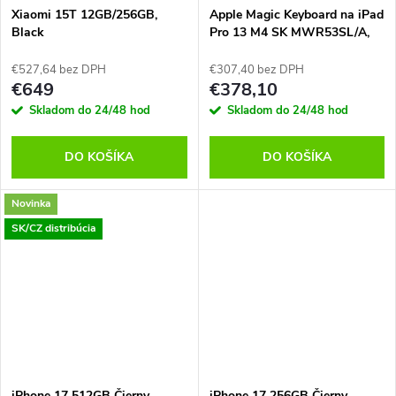
Xiaomi 15T 12GB/256GB,
Apple Magic Keyboard na iPad
Black
Pro 13 M4 SK MWR53SL/A,
Čierna
€527,64 bez DPH
€307,40 bez DPH
€649
€378,10
Skladom do 24/48 hod
Skladom do 24/48 hod
DO KOŠÍKA
DO KOŠÍKA
Novinka
SK/CZ distribúcia
iPhone 17 512GB Čierny,
iPhone 17 256GB Čierny,