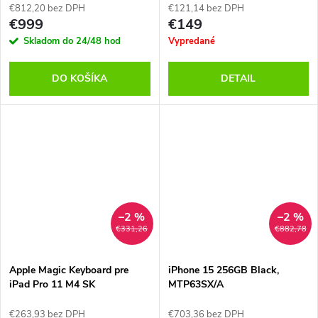
€812,20 bez DPH
€121,14 bez DPH
€999
€149
Skladom do 24/48 hod
Vypredané
DO KOŠÍKA
DETAIL
–2 %
–2 %
€331,26
€882,78
Apple Magic Keyboard pre
iPhone 15 256GB Black,
iPad Pro 11 M4 SK
MTP63SX/A
MWR23SL/A, Čierna
€263,93 bez DPH
€703,36 bez DPH