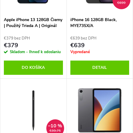
i
€699
i
s
e
Apple iPhone 13 128GB Čierny
iPhone 16 128GB Black,
| Použitý Trieda A | Originál
MYE73SX/A
p
batéria 100%
p
€379 bez DPH
€639 bez DPH
r
€379
€639
r
Skladom - Ihneď k odoslaniu
Vypredané
o
o
DO KOŠÍKA
DETAIL
d
d
u
u
k
k
t
t
–10 %
€39,75