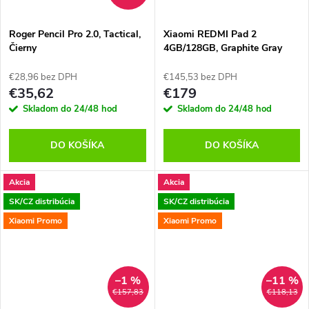
o
o
v
Roger Pencil Pro 2.0, Tactical,
Xiaomi REDMI Pad 2
v
Čierny
4GB/128GB, Graphite Gray
€28,96 bez DPH
€145,53 bez DPH
€35,62
€179
Skladom do 24/48 hod
Skladom do 24/48 hod
DO KOŠÍKA
DO KOŠÍKA
Akcia
Akcia
SK/CZ distribúcia
SK/CZ distribúcia
Xiaomi Promo
Xiaomi Promo
–1 %
–11 %
€157,83
€118,13