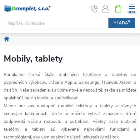
Prejsť
NÁKUPN
KOŠÍK
na
obsah
HĽADAŤ
Domov
Mobily, tablety
Ponúkame širokú škálu mobilných telefónov a tabletov od
popredných výrobcov, vrátane Applu, Samsungu, Huawei, Xiaomi a
ďalších. Naše zariadenia sú úplne nové a nepoužité, takže sa môžete
spoľahnúť na ich kvalitu a spoľahlivosť.
Máme pre vás dostupné mobilné telefóny a tablety v rôznych
cenových kategóriách, takže si môžete vybrať zariadenie, ktoré
zodpovedá vášmu rozpočtu a potrebám. Všetky naše mobilné
telefóny a tablety sú vybavené najnovšími funkciami a
technológiami, aby vám poskytli najlepší užívateľský zážitok.