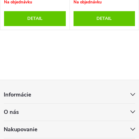
Na objednávku
Na objednávku
DETAIL
DETAIL
O
v
l
Z
á
Informácie
d
á
a
O nás
p
c
ä
Nakupovanie
i