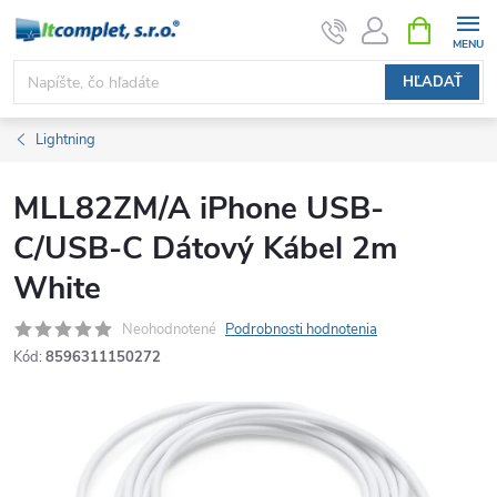
Prejsť
NÁKUPN
KOŠÍK
na
obsah
HĽADAŤ
Lightning
MLL82ZM/A iPhone USB-
C/USB-C Dátový Kábel 2m
White
Neohodnotené
Podrobnosti hodnotenia
Kód:
8596311150272