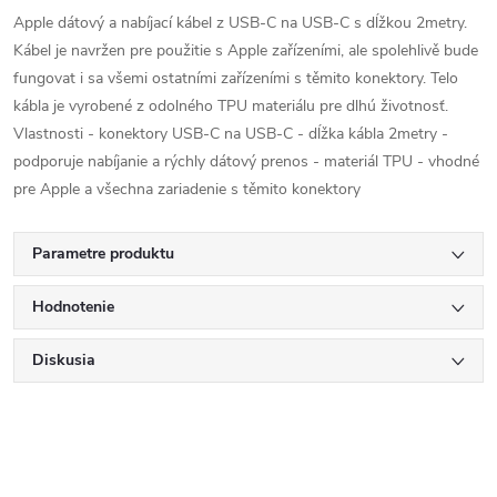
Apple dátový a nabíjací kábel z USB-C na USB-C s dĺžkou 2metry.
Kábel je navržen pre použitie s Apple zařízeními, ale spolehlivě bude
fungovat i sa všemi ostatními zařízeními s těmito konektory. Telo
kábla je vyrobené z odolného TPU materiálu pre dlhú životnosť.
Vlastnosti - konektory USB-C na USB-C - dĺžka kábla 2metry -
podporuje nabíjanie a rýchly dátový prenos - materiál TPU - vhodné
pre Apple a všechna zariadenie s těmito konektory
Parametre produktu
Hodnotenie
Diskusia