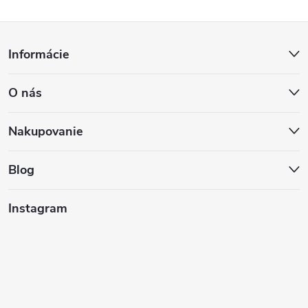
Z
Informácie
á
O nás
p
ä
Nakupovanie
t
Blog
i
Instagram
e