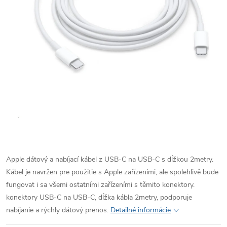
Apple dátový a nabíjací kábel z USB-C na USB-C s dĺžkou 2metry.
Kábel je navržen pre použitie s Apple zařízeními, ale spolehlivě bude
fungovat i sa všemi ostatními zařízeními s těmito konektory.
konektory USB-C na USB-C, dĺžka kábla 2metry, podporuje
nabíjanie a rýchly dátový prenos.
Detailné informácie