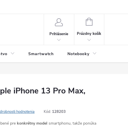
NÁKUPNÝ
KOŠÍK
Prázdny košík
Prihlásenie
stvo
Smartwatch
Notebooky
Počítač
ple iPhone 13 Pro Max,
drobnosti hodnotenia
Kód:
128203
robené pre
konkrétny model
smartphonu, takže ponúka