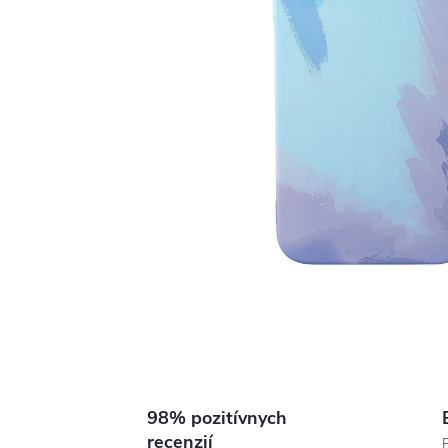
98% pozitívnych
recenzií
P