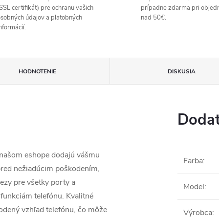
SSL certifikát) pre ochranu vašich
prípadne zdarma pri objed
sobných údajov a platobných
nad 50€.
nformácií.
HODNOTENIE
DISKUSIA
Dodat
a našom eshope dodajú vášmu
Farba
:
 pred nežiadúcim poškodením,
ezy pre všetky porty a
Model
:
funkciám telefónu. Kvalitné
odený vzhľad telefónu, čo môže
Výrobca
: