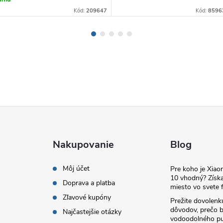
Kód:
209647
Kód:
8596
Nakupovanie
Blog
Môj účet
Pre koho je Xia
10 vhodný? Získa
Doprava a platba
miesto vo svete f
Zľavové kupóny
Prežite dovolenk
dôvodov, prečo 
Najčastejšie otázky
vodoodolného pu