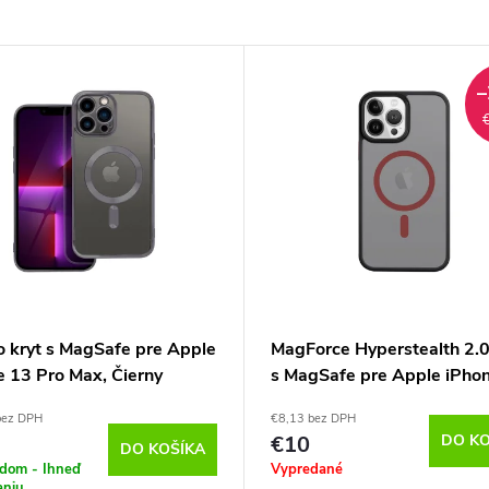
–
o kryt s MagSafe pre Apple
MagForce Hyperstealth 2.0
e 13 Pro Max, Čierny
s MagSafe pre Apple iPho
Pro Max, Tactical, Čierny
bez DPH
€8,13 bez DPH
€10
DO KO
DO KOŠÍKA
adom - Ihneď
Vypredané
aniu