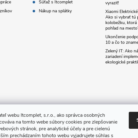
upráce
Súťaž s Itcomplet
vyraziť!
zníkov
Nákup na splátky
Xiaomi Elektrick
Ako si vybrať tú
kolobežku, ktor
pohľad na mesto
Ukončenie podp
10 a čo to zname
Zelený IT: Ako ná
zariadení implem
ekologické prakti
teľ webu Itcomplet, s.r.o., ako správca osobných
acováva na tomto webe súbory cookies pre zlepšovanie
ebových stránok, pre analytické účely a pre cielenú
lším prechádzaním tohoto webu vyjadrujete súhlas s