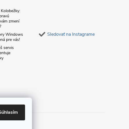
é Kolobežky:
 pravú
á vám zmení
?
Sledovať na Instagrame
ory Windows
ná pre vás!
š servis
entuje
ky
Súhlasím