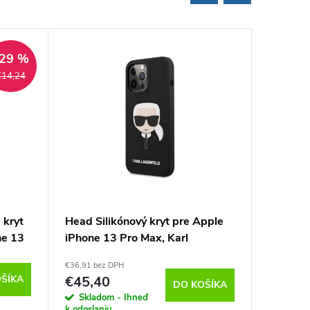
29 %
€14,24
 kryt
Head Silikónový kryt pre Apple
Velvet 
ne 13
iPhone 13 Pro Max, Karl
iPhone 1
Lagerfeld, Čierny
Zelený
€36,91 bez DPH
€8,05 bez 
ŠÍKA
€45,40
€9,90
DO KOŠÍKA
Skladom - Ihneď
Sklado
k odoslaniu
k odoslan