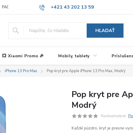
+421 43 202 13 59
FAQ
Blog
HĽADAŤ
💥 Xiaomi Promo 🎉
Mobily, tablety
Príslušen
iPhone 13 Pro Max
Pop kryt pre Apple iPhone 13 Pro Max, Modrý
Pop kryt pre Ap
Modrý
Neohodnotené
Po
Každé púzdro, kryt je presne vy