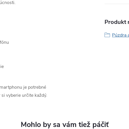
úcnosti.
Produkt n
Púzdra 
efónu
ie
smartphonu je potrebné
 si vyberie určite každý.