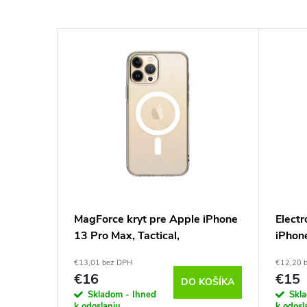
 Apple
MagForce kryt pre Apple iPhone
Electr
cal,
13 Pro Max, Tactical,
iPhon
Transparentný
€13,01 bez DPH
€12,20 
€16
€15
KOŠÍKA
DO KOŠÍKA
Skladom - Ihneď
Skl
k odoslaniu
k odosl