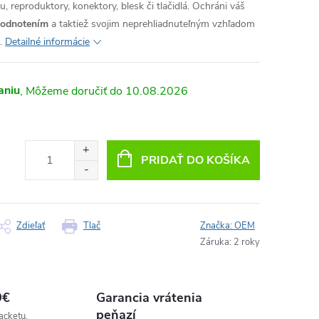
, reproduktory, konektory, blesk či tlačidlá. Ochráni váš
hodnotením
a taktiež svojim neprehliadnuteľným vzhľadom
.
Detailné informácie
aniu
10.08.2026
PRIDAŤ DO KOŠÍKA
Zdieľať
Tlač
Značka:
OEM
Záruka
:
2 roky
9€
Garancia vrátenia
peňazí
acketu,