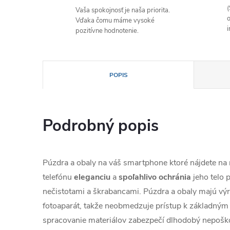
(
Vaša spokojnosť je naša priorita.
o
Vďaka čomu máme vysoké
i
pozitívne hodnotenie.
POPIS
Podrobný popis
Púzdra a obaly na váš smartphone ktoré nájdete n
telefónu
eleganciu
a
spoľahlivo
ochránia
jeho telo
nečistotami a škrabancami. Púzdra a obaly majú výr
fotoaparát, takže neobmedzuje prístup k základným 
spracovanie materiálov zabezpečí dlhodobý nepošk