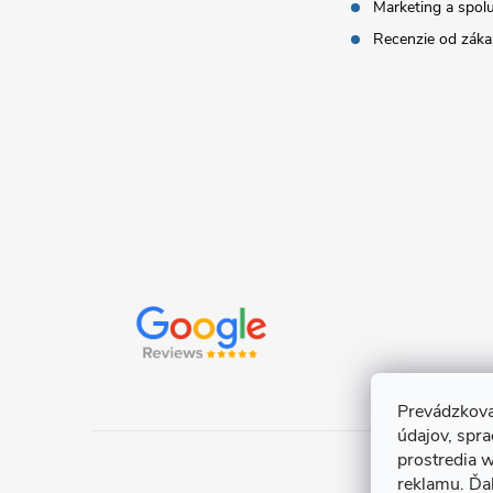
Marketing a spol
i
Recenzie od záka
e
Prevádzkova
údajov, spr
prostredia w
reklamu. Ďa