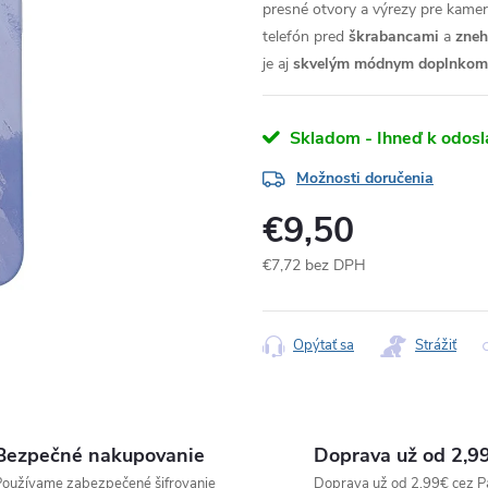
presné otvory a výrezy pre kameru
telefón pred
škrabancami
a
zne
je aj
skvelým módnym doplnkom
Skladom - Ihneď k odosl
Možnosti doručenia
€9,50
€7,72 bez DPH
Jednotková
cena:
Opýtať sa
Strážiť
Bezpečné nakupovanie
Doprava už od 2,9
oužívame zabezpečené šifrovanie
Doprava už od 2,99€ cez P