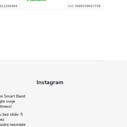
311250484
Kód:
3666339027728
Instagram
omi Smart Band
jte svoje
itness!
u bez obáv: 5
bez
zdra nesmiete