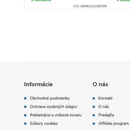
Kód:
128212
Kód:
8596311156700
Z
á
Informácie
O nás
p
Obchodné podmienky
Kontakt
Ochrana osobných údajov
O nás
ä
Reklamácia a vrátenie tovaru
Predajňa
t
Súbory cookies
Affiliate program