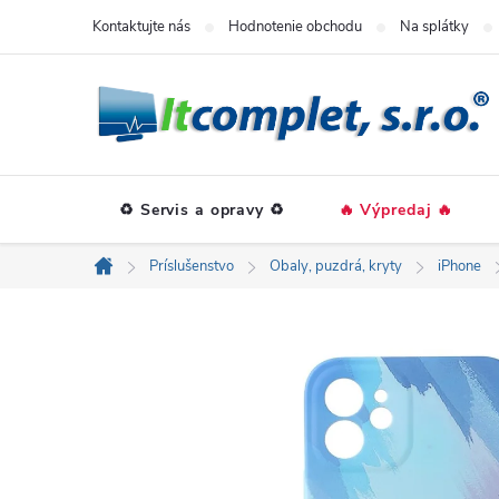
Prejsť
Kontaktujte nás
Hodnotenie obchodu
Na splátky
na
obsah
♻️ Servis a opravy ♻️
🔥 Výpredaj 🔥
Príslušenstvo
Obaly, puzdrá, kryty
iPhone
Domov