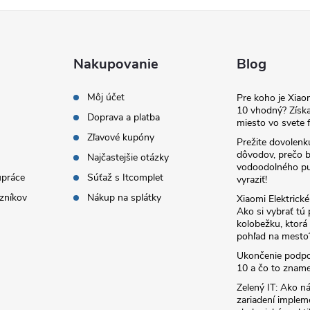
Nakupovanie
Blog
Môj účet
Pre koho je Xia
10 vhodný? Získa
Doprava a platba
miesto vo svete f
Zľavové kupóny
Prežite dovolenk
dôvodov, prečo 
Najčastejšie otázky
vodoodolného pu
upráce
Súťaž s Itcomplet
vyraziť!
zníkov
Nákup na splátky
Xiaomi Elektrick
Ako si vybrať tú
kolobežku, ktor
pohľad na mesto
Ukončenie podp
10 a čo to zname
Zelený IT: Ako ná
zariadení implem