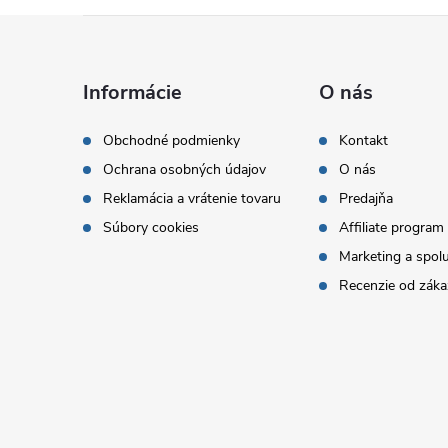
Z
á
Informácie
O nás
p
Obchodné podmienky
Kontakt
Ochrana osobných údajov
O nás
ä
Reklamácia a vrátenie tovaru
Predajňa
t
Súbory cookies
Affiliate program
Marketing a spol
i
Recenzie od záka
e