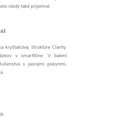
bolo nikdy také príjemné.
táž
kryštalickej štruktúre Clarity.
brázkov v smartfóne. V balení
lušenstva s jasnými pokynmi,
á.
ja