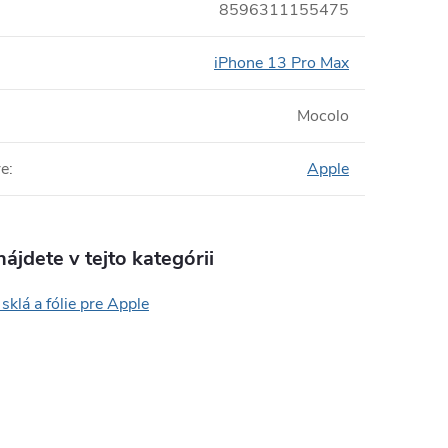
8596311155475
iPhone 13 Pro Max
Mocolo
re
:
Apple
ájdete v tejto kategórii
sklá a fólie pre Apple