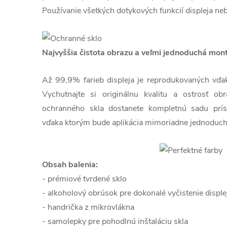
Používanie všetkých dotykových funkcií displeja ne
Najvyššia čistota obrazu a veľmi jednoduchá mon
Až 99,9% farieb displeja je reprodukovaných vďaka 
Vychutnajte si originálnu kvalitu a ostrosť o
ochranného skla dostanete kompletnú sadu prís
vďaka ktorým bude aplikácia mimoriadne jednoduch
Obsah balenia:
- prémiové tvrdené sklo
- alkoholový obrúsok pre dokonalé vyčistenie disple
- handrička z mikrovlákna
- samolepky pre pohodlnú inštaláciu skla