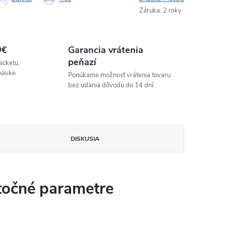
Záruka
:
2 roky
9€
Garancia vrátenia
peňazí
acketu,
návke
Ponúkame možnosť vrátenia tovaru
bez udania dôvodu do 14 dní.
DISKUSIA
očné parametre