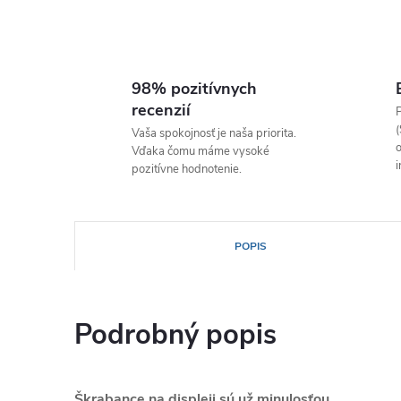
98% pozitívnych
recenzií
P
(
Vaša spokojnosť je naša priorita.
o
Vďaka čomu máme vysoké
i
pozitívne hodnotenie.
POPIS
Podrobný popis
Škrabance na displeji sú už minulosťou