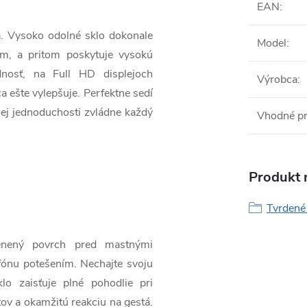
EAN
:
a. Vysoko odolné sklo dokonale
Model
:
ím, a pritom poskytuje vysokú
dnosť, na Full HD displejoch
Výrobca
:
a ešte vylepšuje. Perfektne sedí
ojej jednoduchosti zvládne každý
Vhodné p
Produkt n
Tvrdené 
lenený povrch pred mastnými
fónu potešením. Nechajte svoju
o zaisťuje plné pohodlie pri
tov a okamžitú reakciu na gestá.