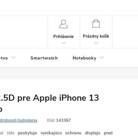
NÁKUPNÝ
KOŠÍK
Prázdny košík
Prihlásenie
stvo
Smartwatch
Notebooky
Počítač
2.5D pre Apple iPhone 13
o
drobnosti hodnotenia
Kód:
143367
né sklo
poskytuje vynikajúcu ochranu displeja pred