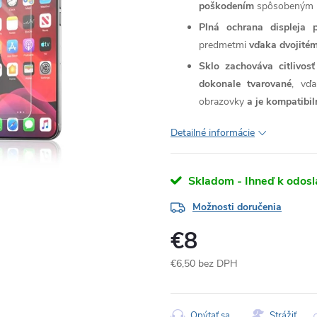
poškodením
spôsobeným n
Plná ochrana displeja 
predmetmi
vďaka dvojitém
Sklo zachováva citlivos
dokonale tvarované
, vďa
obrazovky
a je kompatibi
Detailné informácie
Skladom - Ihneď k odosl
Možnosti doručenia
€8
€6,50 bez DPH
Jednotková
cena:
Opýtať sa
Strážiť