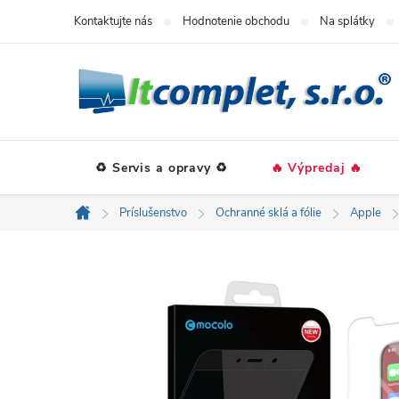
Prejsť
Kontaktujte nás
Hodnotenie obchodu
Na splátky
na
obsah
♻️ Servis a opravy ♻️
🔥 Výpredaj 🔥
Príslušenstvo
Ochranné sklá a fólie
Apple
Domov