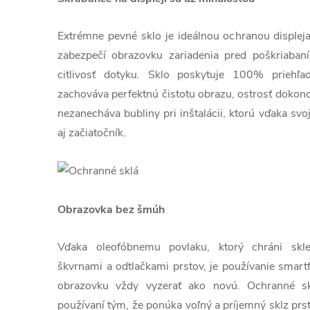
Extrémne pevné sklo je ideálnou ochranou displej
zabezpečí obrazovku zariadenia pred poškriaban
citlivosť dotyku. Sklo poskytuje 100% priehľa
zachováva perfektnú čistotu obrazu, ostrosť dokonc
nezanecháva bubliny pri inštalácii, ktorú vďaka sv
aj začiatočník.
Obrazovka bez šmúh
Vďaka oleofóbnemu povlaku, ktorý chráni sk
škvrnami a odtlačkami prstov, je používanie smart
obrazovku vždy vyzerať ako novú. Ochranné skl
používaní tým, že ponúka voľný a príjemný sklz prs