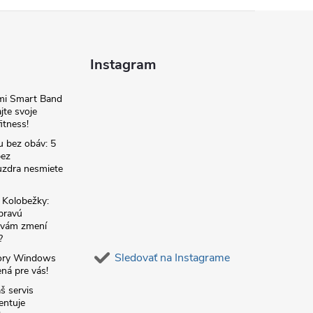
Instagram
omi Smart Band
jte svoje
itness!
u bez obáv: 5
bez
zdra nesmiete
é Kolobežky:
 pravú
á vám zmení
?
Sledovať na Instagrame
ory Windows
ná pre vás!
š servis
entuje