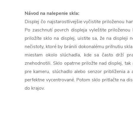
Návod na nalepenie skla:
Displej čo najstarostlivejšie vyčistite priloženou 
Po zaschnutí povrch displeja vyleštite priloženou
priložíte sklo na displej, uistite sa, že na displeji
nečistoty, ktoré by bránili dokonalému priľnutiu skla
miestam okolo slúchadla, kde sa často drží pra
znehodnotili. Sklo opatrne priložte nad displej, tak
pre kameru, slúchadlo alebo senzor priblíženia a 
perfektne vycentrované. Potom sklo pritlačte na dis
do krajov.