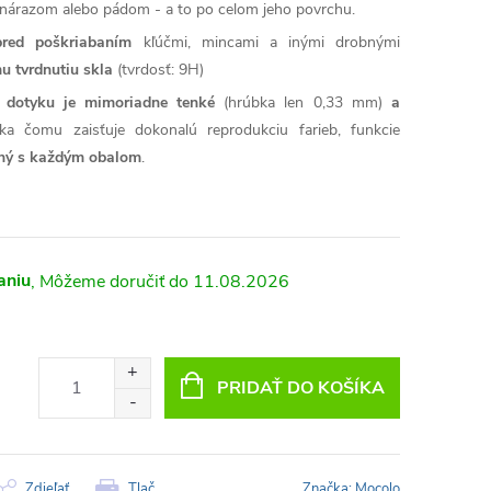
árazom alebo pádom - a to po celom jeho povrchu.
pred poškriabaním
kľúčmi, mincami a inými drobnými
u tvrdnutiu skla
(tvrdosť: 9H)
ť dotyku je mimoriadne tenké
(hrúbka len 0,33 mm)
a
ka čomu zaisťuje dokonalú reprodukciu farieb, funkcie
lný s každým obalom
.
aniu
11.08.2026
PRIDAŤ DO KOŠÍKA
Zdieľať
Tlač
Značka:
Mocolo