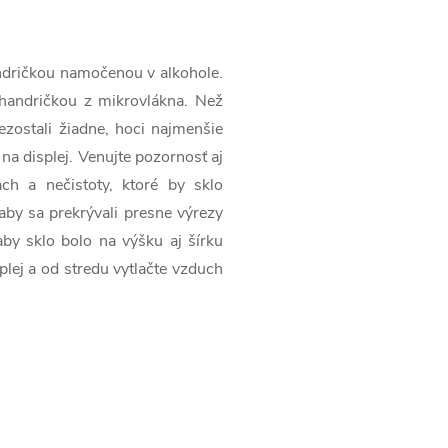
handričkou namočenou v alkohole.
 handričkou z mikrovlákna. Než
 nezostali žiadne, hoci najmenšie
 na displej. Venujte pozornosť aj
ch a nečistoty, ktoré by sklo
 aby sa prekrývali presne výrezy
aby sklo bolo na výšku aj šírku
plej a od stredu vytlačte vzduch