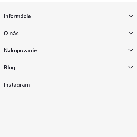
Z
Informácie
á
O nás
p
ä
Nakupovanie
t
Blog
i
Instagram
e