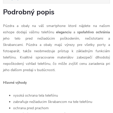
Podrobný popis
Púzdra a obaly na váš smartphone ktoré nájdete na našom
eshope dodajú vášmu telefónu
eleganciu
a
spoľahlivo
ochránia
jeho telo pred nežiadúcim poškodením, nečistotami a
škrabancami. Púzdra a obaly majú výrezy pre všetky porty a
fotoaparát, takže neobmedzuje prístup k základným funkciám
telefónu. Kvalitné spracovanie materiálov zabezpečí dlhodobý
nepoškodený vzhľad telefónu, čo môže zvýšiť cenu zariadenia pri
jeho ďalšom predaji v budúcnosti.
Hlavné výhody
vysoká ochrana tela telefónu
zabraňuje nežiaducim škrabancom na tele telefónu
ochrana pred prachom