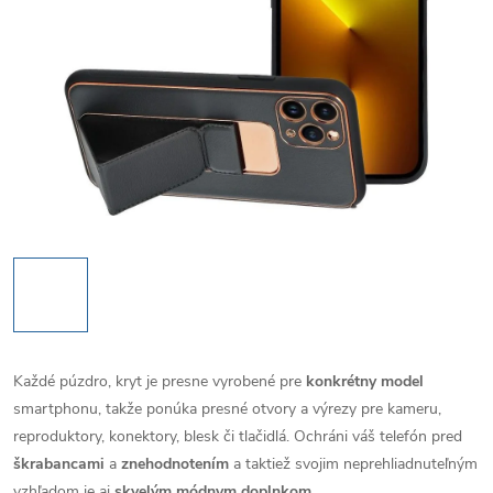
Každé púzdro, kryt je presne vyrobené pre
konkrétny model
smartphonu, takže ponúka presné otvory a výrezy pre kameru,
reproduktory, konektory, blesk či tlačidlá. Ochráni váš telefón pred
škrabancami
a
znehodnotením
a taktiež svojim neprehliadnuteľným
vzhľadom je aj
skvelým módnym doplnkom
.