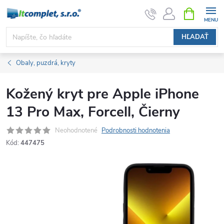
Prejsť
NÁKUPN
KOŠÍK
na
obsah
HĽADAŤ
Obaly, puzdrá, kryty
Kožený kryt pre Apple iPhone
13 Pro Max, Forcell, Čierny
Neohodnotené
Podrobnosti hodnotenia
Kód:
447475