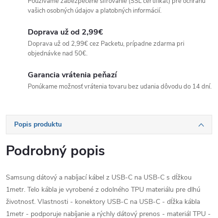
Používame zabezpečené šifrovanie (SSL certifikát) pre ochranu
vašich osobných údajov a platobných informácií.
Doprava už od 2,99€
Doprava už od 2,99€ cez Packetu, prípadne zdarma pri
objednávke nad 50€.
Garancia vrátenia peňazí
Ponúkame možnosť vrátenia tovaru bez udania dôvodu do 14 dní.
Popis produktu
Podrobný popis
Samsung dátový a nabíjací kábel z USB-C na USB-C s dĺžkou
1metr. Telo kábla je vyrobené z odolného TPU materiálu pre dlhú
životnosť. Vlastnosti - konektory USB-C na USB-C - dĺžka kábla
1metr - podporuje nabíjanie a rýchly dátový prenos - materiál TPU -