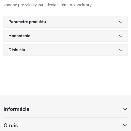
vhodné pre všetky zariadenia s těmito konektory
Parametre produktu
Hodnotenie
Diskusia
Z
Informácie
á
O nás