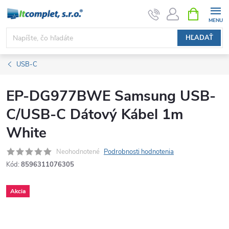
Prejsť
NÁKUPN
KOŠÍK
na
obsah
HĽADAŤ
USB-C
EP-DG977BWE Samsung USB-
C/USB-C Dátový Kábel 1m
White
Neohodnotené
Podrobnosti hodnotenia
Kód:
8596311076305
Akcia