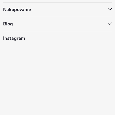
p
ä
Nakupovanie
t
Blog
i
Instagram
e