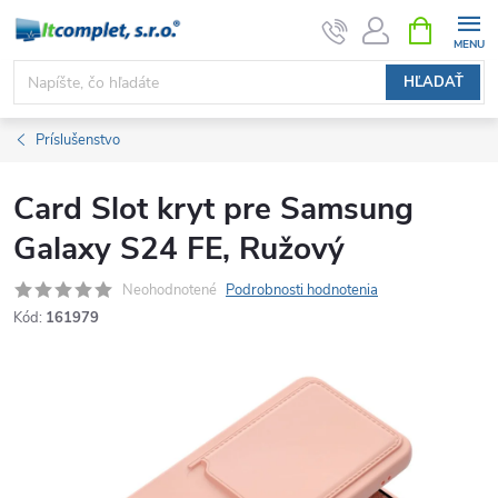
Prejsť
NÁKUPN
KOŠÍK
na
obsah
HĽADAŤ
Príslušenstvo
Card Slot kryt pre Samsung
Galaxy S24 FE, Ružový
Neohodnotené
Podrobnosti hodnotenia
Kód:
161979