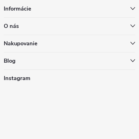
Z
Informácie
á
O nás
p
ä
Nakupovanie
t
Blog
i
Instagram
e