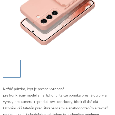
Každé púzdro, kryt je presne vyrobené
pre
konkrétny model
smartphonu, takže ponúka presné otvory a
výrezy pre kameru, reproduktory, konektory, blesk či tlačidlá.
Ochráni váš telefón pred
škrabancami
a
znehodnotením
a taktiež
svojim neprehliadnuteľným vzhľadom je aj
skvelým módnym