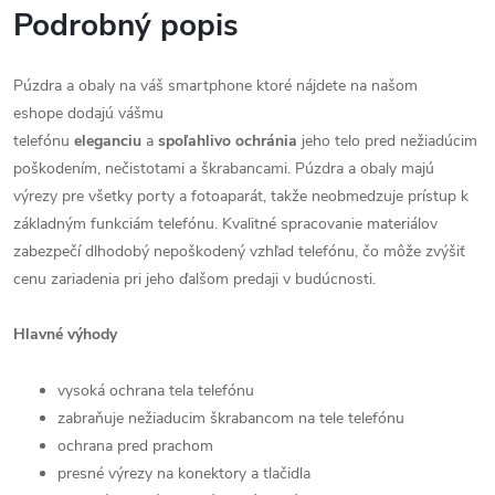
Podrobný popis
Púzdra a obaly na váš smartphone ktoré nájdete na našom
eshope dodajú vášmu
telefónu
eleganciu
a
spoľahlivo
ochránia
jeho telo pred nežiadúcim
poškodením, nečistotami a škrabancami. Púzdra a obaly majú
výrezy pre všetky porty a fotoaparát, takže neobmedzuje prístup k
základným funkciám telefónu. Kvalitné spracovanie materiálov
zabezpečí dlhodobý nepoškodený vzhľad telefónu, čo môže zvýšiť
cenu zariadenia pri jeho ďalšom predaji v budúcnosti.
Hlavné výhody
vysoká ochrana tela telefónu
zabraňuje nežiaducim škrabancom na tele telefónu
ochrana pred prachom
presné výrezy na konektory a tlačidla