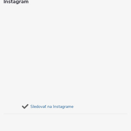
i
Instagram
e
Sledovať na Instagrame