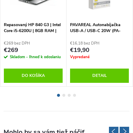
Repasovaný HP 840 G3 | Intel
PAVAREAL Autonabíjačka
Core i5-6200U | 8GB RAM |
USB-A / USB-C 20W (PA-
240GB SSD | Windows 11
CC63)
PRO | Záruka 12M
€269 bez DPH
€16,18 bez DPH
€269
€19,90
Skladom - Ihneď k odoslaniu
Vypredané
DO KOŠÍKA
DETAIL