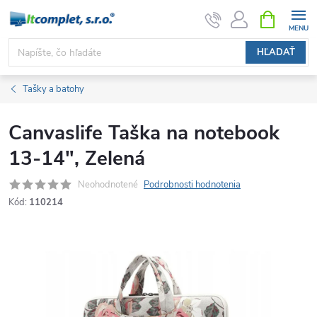
Prejsť
NÁKUPN
KOŠÍK
na
obsah
HĽADAŤ
Tašky a batohy
Canvaslife Taška na notebook
13-14", Zelená
Neohodnotené
Podrobnosti hodnotenia
Kód:
110214