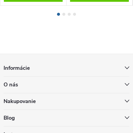
Z
Informácie
á
O nás
p
ä
Nakupovanie
t
Blog