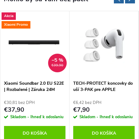
Akcia
Xiaomi Promo
–5 %
€39,90
Xiaomi Soundbar 2.0 EU S22E
TECH-PROTECT koncovky do
| Rozbalené | Záruka 24M
uší 3-PAK pre APPLE
AIRPODS PRO 3, Biele
€30,81 bez DPH
€6,42 bez DPH
€37,90
€7,90
Skladom - Ihneď k odoslaniu
Skladom - Ihneď k odoslaniu
DO KOŠÍKA
DO KOŠÍKA