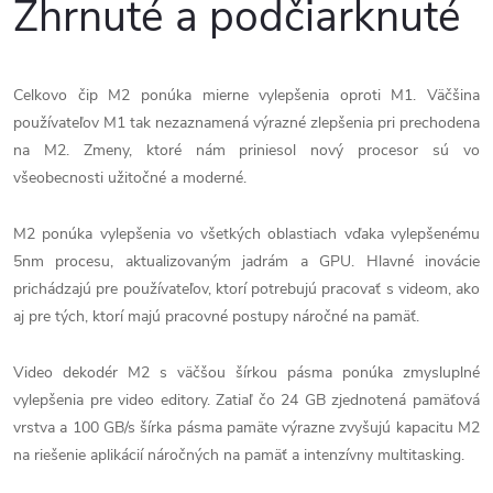
Zhrnuté a podčiarknuté
Celkovo čip ‌M2‌ ponúka mierne vylepšenia oproti ‌M1‌. Väčšina
používateľov ‌M1‌ tak nezaznamená výrazné zlepšenia pri prechodena
‌na M2‌. ‌Zmeny, ktoré nám priniesol nový procesor sú vo
všeobecnosti užitočné a moderné.
M2‌ ponúka vylepšenia vo všetkých oblastiach vďaka vylepšenému
5nm procesu, aktualizovaným jadrám a GPU. Hlavné inovácie
prichádzajú pre používateľov, ktorí potrebujú pracovať s videom, ako
aj pre tých, ktorí majú pracovné postupy náročné na pamäť.
Video dekodér ‌M2‌ s väčšou šírkou pásma ponúka zmysluplné
vylepšenia pre video editory. Zatiaľ čo 24 GB zjednotená pamäťová
vrstva a 100 GB/s šírka pásma pamäte výrazne zvyšujú kapacitu ‌M2‌
na riešenie aplikácií náročných na pamäť a intenzívny multitasking.