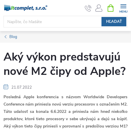
Prejsť
NÁKUPN
KOŠÍK
na
obsah
HĽADAŤ
Blog
Aký výkon predstavujú
nové M2 čipy od Apple?
21.07.2022
Posledná Apple konferencia s názvom Worldwide Developers
Conference nám priniesla novú verziu procesorov s označením M2.
Táto udalosť sa konala 6.6.2022 a priniesla nám hneď niekoľko
produktov, ktoré tieto procesory v sebe ukrývajú a dajú sa kúpiť.
Aký výkon tieto čipy priniesli v porovnaní s predošlou verziou M1?