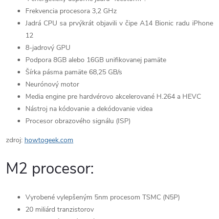
Frekvencia procesora 3,2 GHz
Jadrá CPU sa prvýkrát objavili v čipe A14 Bionic radu iPhone
12
8-jadrový GPU
Podpora 8GB alebo 16GB unifikovanej pamäte
Šírka pásma pamäte 68,25 GB/s
Neurónový motor
Media engine pre hardvérovo akcelerované H.264 a HEVC
Nástroj na kódovanie a dekódovanie videa
Procesor obrazového signálu (ISP)
zdroj:
howtogeek.com
M2 procesor:
Vyrobené vylepšeným 5nm procesom TSMC (N5P)
20 miliárd tranzistorov