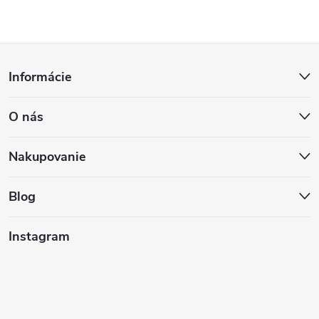
Z
Informácie
á
O nás
p
ä
Nakupovanie
t
Blog
i
Instagram
e