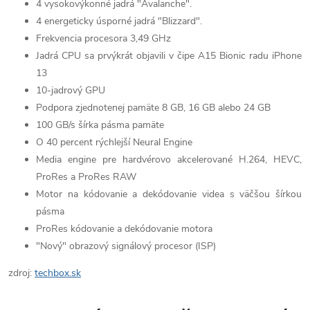
4 vysokovýkonné jadrá "Avalanche".
4 energeticky úsporné jadrá "Blizzard".
Frekvencia procesora 3,49 GHz
Jadrá CPU sa prvýkrát objavili v čipe A15 Bionic radu iPhone
13
10-jadrový GPU
Podpora zjednotenej pamäte 8 GB, 16 GB alebo 24 GB
100 GB/s šírka pásma pamäte
O 40 percent rýchlejší Neural Engine
Media engine pre hardvérovo akcelerované H.264, HEVC,
ProRes a ProRes RAW
Motor na kódovanie a dekódovanie videa s väčšou šírkou
pásma
ProRes kódovanie a dekódovanie motora
"Nový" obrazový signálový procesor (ISP)
zdroj:
techbox.sk