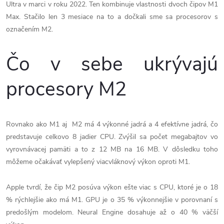
Ultra v marci v roku 2022. Ten kombinuje vlastnosti dvoch čipov M1
Max. Stačilo len 3 mesiace na to a dočkali sme sa procesorov s
označením M2.
Čo v sebe ukrývajú
procesory M2
Rovnako ako M1 aj M2 má 4 výkonné jadrá a 4 efektívne jadrá, čo
predstavuje celkovo 8 jadier CPU. Zvýšil sa počet megabajtov vo
vyrovnávacej pamäti a to z 12 MB na 16 MB. V dôsledku toho
môžeme očakávať vylepšený viacvláknový výkon oproti M1.
Apple tvrdí, že čip ‌M2‌ posúva výkon ešte viac s CPU, ktoré je o 18
% rýchlejšie ako má M1. GPU je o 35 % výkonnejšie v porovnaní s
predošlým modelom. Neural Engine dosahuje až o 40 % väčší