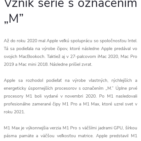
Vznik série s označením
„M”
Až do roku 2020 mal Apple veľkú spoluprácu so spoločnosťou Intel.
Tá sa podieľala na výrobe čipov, ktoré následne Apple predával vo
svojich MacBookoch. Taktiež aj v 27-palcovom iMac 2020, Mac Pro
2019 a Mac mini 2018. Následne prišiel zvrat.
Apple sa rozhodol podieľať na výrobe vlastných, rýchlejších a
energeticky úspornejších procesorov s označením „M.” Úplne prvé
procesory M1 boli vydané v novembri 2020. Po M1 nasledovali
profesionálne zamerané čipy M1 Pro a M1 Max, ktoré uzrel svet v
roku 2021.
M1 Max je výkonnejšia verzia M1 Pro s väčšími jadrami GPU, šírkou
pásma pamäte a väčšou veľkosťou matrice. Apple predstavil M1