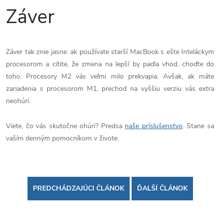
Záver
Záver tak znie jasne: ak používate starší MacBook s ešte Inteláckym
procesorom a cítite, že zmena na lepší by padla vhod, choďte do
toho. Procesory M2 vás veľmi milo prekvapia. Avšak, ak máte
zariadenia s procesorom M1, prechod na vyššiu verziu vás extra
neohúri.
Viete, čo vás skutočne ohúri? Predsa
naše príslušenstvo
. Stane sa
vaším denným pomocníkom v živote.
PREDCHÁDZAJÚCI ČLÁNOK
ĎALŠÍ ČLÁNOK