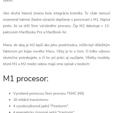
výkon.
Ako druhá hlavná zmena bola integrácia kremíka. To však nemusí
znamenať takmer žiadne výrazné zlepšenie v porovnaní s ‌M1‌. Najmä
preto, že sa drží 5nm výrobného procesu. Čip ‌M2‌ debutuje v 13-
palcovom MacBooku Pro a MacBook Air.
Miera, do akej je ‌M2‌ lepší ako jeho predchodca, môže byť dôležitým
faktorom pri kúpe nového Macu. Vždy je to o tom, či toľko výkonu
skutočne potrebujete, a či ho pri práci aj využijete. Všetky rozdiely,
ktoré M1 a M2 medzi sebou majú sme spísali v bodoch:
M1 procesor:
Vyrobené pomocou 5nm procesu TSMC (N5)
16 miliárd tranzistorov
4 vysokovýkonné jadrá "Firestorm".
4 energeticky úsporné jadrá "Icestorm".