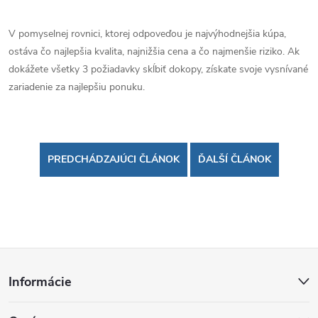
V pomyselnej rovnici, ktorej odpoveďou je najvýhodnejšia kúpa,
ostáva čo najlepšia kvalita, najnižšia cena a čo najmenšie riziko. Ak
dokážete všetky 3 požiadavky skĺbiť dokopy, získate svoje vysnívané
zariadenie za najlepšiu ponuku.
PREDCHÁDZAJÚCI ČLÁNOK
ĎALŠÍ ČLÁNOK
Z
Informácie
á