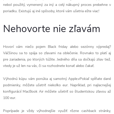
nebol použitý, vymenený za iný a celý nákupný proces prebehne v
poriadku. Existujú aj iné spôsoby, ktoré vám ušetria ešte viac!
Nehovorte nie zľavám
Hovorí vám niečo pojem Black friday alebo sezónny výpredaj?
Väčšinou sa to spája so zľavami na oblečenie. Rovnako to platí aj
pre zariadenia, po ktorých túžite. Jedného dňa sa dočkajú zliav tiež,
vtedy je už len na vás, či sa rozhodnete konať alebo čakať.
Výhodnú kúpu vám ponúka aj samotný Apple.vPokiaľ spĺňate dané
podmienky, môžete ušetriť niekoľko eur. Napríklad, pri najlacnejšej
konfigurácií MacBook Air môžete ušetriť so študentskou zľavou až
100 eur.
Poprípade je vždy výhodnejšie využiť rôzne cashback stránky,