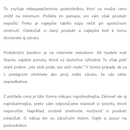
To zvyšuje nebezpepčenstvo podvodníkov, ktorí sa snažia cenu
znížiť na minimum. Pošlete im peniaze, oni vám však produkt
nepošlú. Preto je najlepšie takéto kúpy riešiť pri spoločnom
stretnutí. Odskúšať si daný produkt a najlepšie keď k tomu
dostanete aj záruku.
Podobných bazárov je na internete neúrekom. Ak budete mať
šťastie, nájdete ponuky, ktoré sú skutočne výhodné. Tu však platí
staré známe:
„
kto skôr príde, ten skôr melie.”
V tomto prípade, ak sa
s predajcom stretnete ako prvý, máte záruku, že vás nikto
nepredbehne.
Z pohľadu ceny je táto forma nákupu najvýhodnejšia. Zároveň ale aj
najriskantnejšia, preto vám odporúčame stanoviť si priority, ktoré
neporušíte. Napríklad, osobné stretnutie, možnosť si produkt
odskúšať, či nákup len so záručným listom. Dajte si pozor na
podvodníkov.