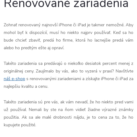
Renovované zariadenia
Zohnať renovovaný najnovší iPhone či iPad je takmer nemožné. Aby
mohol byť k dispozícií, musí ho niekto najprv používať. Keď sa ho
bude chcieť zbaviť, predá ho firme, ktorá ho lacnejšie predá vám
alebo ho predtým ešte aj opraví.
Takéto zariadenia sa predávajú o niekoľko desiatok percent menej z
originálnej ceny. Zaujímalo by vás, ako to vyzerá v praxi? Navštívte
náš e-shop
s renovovanými zariadeniami a získajte iPhone či iPad za
najlepšiu kvalitu a cenu.
Takéto zariadenia sú pre vás, ak vám nevadí, že ho niekto pred vami
už používal. Nemali by ste na ňom vidieť žiadne výrazné známky
použitia. Ak sa ale malé drobnosti nájdu, je to cena za to, že ho
kupujete použité.