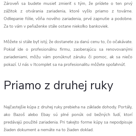
Zároveň sa budete musieť zmieriť s tým, že prídete o ten prvý
zážitok z otvárania zariadenia, ktoré vyšlo priamo z továrne.
Odliepanie fólie, vôňa nového zariadenia, prvé zapnutie a podobne.
Za to vám v peňaženke stále ostane niekoľko bankoviek.
Môžete si stále byť istý, že dostanete za danú cenu to, čo očakávate.
Pokiaľ ide o profesionálnu firmu, zaoberajúcu sa renovovanými
zariadeniami, môžu vám ponúknuť záruku či pomoc, ak sa niečo
pokazí. U nás v Itcomplet sa na profesionalitu môžete spoľahnúť.
Priamo z druhej ruky
Najčastejšie kúpa z druhej ruky prebieha na základe dohody. Portály,
ako Bazoš alebo Ebay sú plné ponúk od bežných ľudí, ktorí
predávajú použité zariadenia. Pri takejto forme kúpy sa nepodpisuje
žiaden dokument a nemáte na to žiaden doklad.