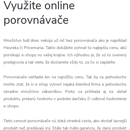
Využite online
porovnávače
Množstvo ľudí dnes nekúpi už nič bez porovnávača ako je napríklad
Heureka či Pricemania. Takto dokážete zohnať tú najlepšiu cenu, akú
ponúkajú e-shopy vo vašej krajine. Ich výhodou je, že sú to overený
predajcovia a tak viete, že dostanete vždy to, za čo si zaplatíte.
Porovnávače nehľadia len na najnižšiu cenu. Tak by sa jednoducho
mohlo stať, že si e-shop vytvorí nejaká klamlivá firma a jednoducho
okradne množstvo zákazníkov. Preto sa prihliada aj na: detail
produktu, pridanú hodnotu v podobe darčeku či celkové hodnotenie
e-shopu.
Tieto cenové porovnávače sú zlatá stredná cesta, ako dostať lacnejší
produkt než predávajú iný. Stále tak máte garanciu, že daný produkt