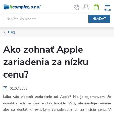
Prejsť
NÁKUPN
KOŠÍK
na
obsah
HĽADAŤ
Blog
Ako zohnať Apple
zariadenia za nízku
cenu?
01.07.2022
Láka vás vlastniť zariadenie od Apple? Nie je tajomstvom, že
dovoliť si ich nemôže len tak hocikto. Vždy ale existuje riešenie
ako sa dostať k rovnakým zariadeniam len za nižšiu cenu. V