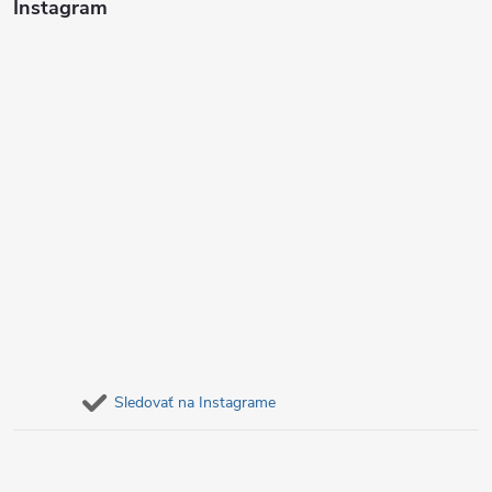
i
Instagram
e
Sledovať na Instagrame