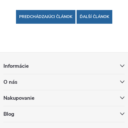
PREDCHÁDZAJÚCI ČLÁNOK
ĎALŠÍ ČLÁNOK
Z
Informácie
á
O nás
p
ä
Nakupovanie
t
Blog