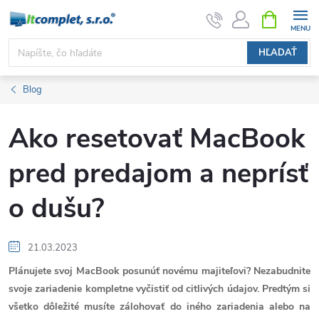
Prejsť
NÁKUPN
KOŠÍK
na
obsah
HĽADAŤ
Blog
Ako resetovať MacBook
pred predajom a neprísť
o dušu?
21.03.2023
Plánujete svoj MacBook posunúť novému majiteľovi? Nezabudnite
svoje zariadenie kompletne vyčistiť od citlivých údajov. Predtým si
všetko dôležité musíte zálohovať do iného zariadenia alebo na