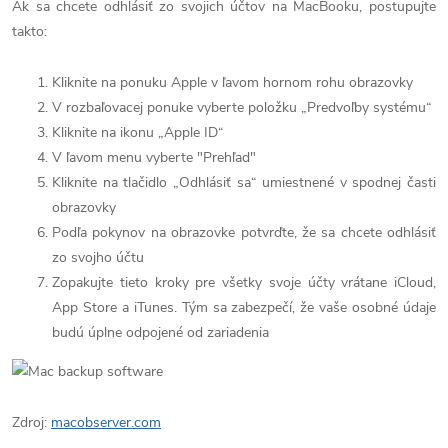
Ak sa chcete odhlásiť zo svojich účtov na MacBooku, postupujte
takto:
Kliknite na ponuku Apple v ľavom hornom rohu obrazovky
V rozbaľovacej ponuke vyberte položku „Predvoľby systému“
Kliknite na ikonu „Apple ID“
V ľavom menu vyberte "Prehľad"
Kliknite na tlačidlo „Odhlásiť sa“ umiestnené v spodnej časti
obrazovky
Podľa pokynov na obrazovke potvrďte, že sa chcete odhlásiť
zo svojho účtu
Zopakujte tieto kroky pre všetky svoje účty vrátane iCloud,
App Store a iTunes. Tým sa zabezpečí, že vaše osobné údaje
budú úplne odpojené od zariadenia
Zdroj:
macobserver.com