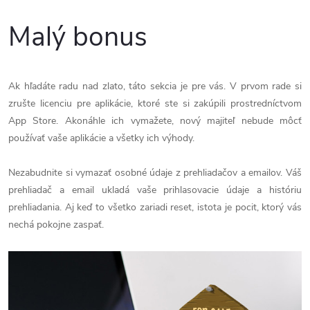
Malý bonus
Ak hľadáte radu nad zlato, táto sekcia je pre vás. V prvom rade si
zrušte licenciu pre aplikácie, ktoré ste si zakúpili prostredníctvom
App Store. Akonáhle ich vymažete, nový majiteľ nebude môcť
používať vaše aplikácie a všetky ich výhody.
Nezabudnite si vymazať osobné údaje z prehliadačov a emailov. Váš
prehliadač a email ukladá vaše prihlasovacie údaje a históriu
prehliadania. Aj keď to všetko zariadi reset, istota je pocit, ktorý vás
nechá pokojne zaspať.