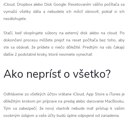
iCloud, Dropbox alebo Disk Google. Resetovaním vášho počítača sa
vymažú všetky dáta a nebudete ich môcť obnoviť, pokiaľ si ich
nezálohujete.
Stačí, keď skopírujete súbory na externý disk alebo na cloud. Po
dokončení procesu môžete prejsť na reset počítača bez toho, aby
ste sa obávali, že prídete o niečo dôležité. Predtým na vás čakajú
ďalšie 2 podstatné kroky, ktoré nesmiete vynechať.
Ako neprísť o všetko?
Odhlásenie zo všetkých účtov vrátane iCloud, App Store a iTunes je
dôležitým krokom pri príprave na predaj alebo darovanie MacBooku.
Tým sa zabezpečí, že nový vlastník nebude mať prístup k vašim
osobným údajom a vaše účty budú úplne odpojené od zariadenia.