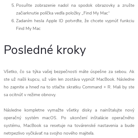
Posuňte zobrazenie nadol na spodok obrazovky a zrušte
začiarknutie políčka vedľa položky „Find My Mac“
Zadaním hesla Apple ID potvrďte, že chcete vypnúť funkciu
Find My Mac
Posledné kroky
Všetko, čo sa týka vašej bezpečnosti máte úspešne za sebou. Ak
ste už našli kupcu, už vám len zostáva vypnúť MacBook. Následne
ho zapnite a hneď na to stlačte skratku Command + R. Mali by ste
sa ocitnúť v režime obnovy.
Následne kompletne vymažte všetky disky a nainštalujte nový
operačný systém macOS. Po ukončení inštalácie operačného
systému, MacBook sa resetuje na továrenské nastavenia a bude
netrpezlivo vyčkávať na svojho nového majiteľa.