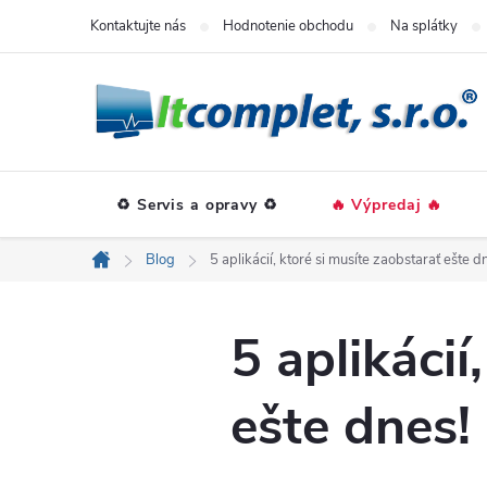
Prejsť
Kontaktujte nás
Hodnotenie obchodu
Na splátky
na
obsah
♻️ Servis a opravy ♻️
🔥 Výpredaj 🔥
Blog
5 aplikácií, ktoré si musíte zaobstarať ešte d
Domov
5 aplikácií
ešte dnes!