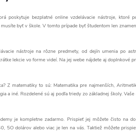
orá poskytuje bezplatné online vzdelávacie nástroje, ktoré
musíte byť v škole. V tomto prípade byť študentom len znamená
lávacie nástroje na rôzne predmety, od dejín umenia po ast
rátke lekcie vo forme videí. Na jej webe nájdete aj doplnkové pra
 Z matematiky to sú: Matematika pre najmenších, Aritmetika
ógia a iné. Rozdelené sú aj podľa triedy zo základnej školy. Vaš
ademy je kompletne zadarmo. Prispieť jej môžete čisto na d
40, 5O dolárov alebo viac je len na vás. Taktiež môžete prispi