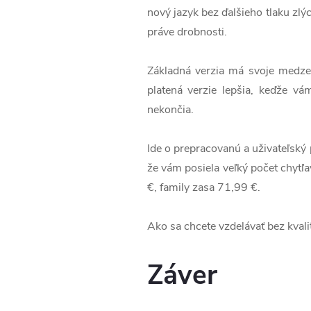
nový jazyk bez ďalšieho tlaku zlý
práve drobnosti.
Základná verzia má svoje medze. 
platená verzie lepšia, keďže v
nekončia.
Ide o prepracovanú a uživateľský 
že vám posiela veľký počet chytľa
€, family zasa 71,99 €.
Ako sa chcete vzdelávať bez kvali
Záver