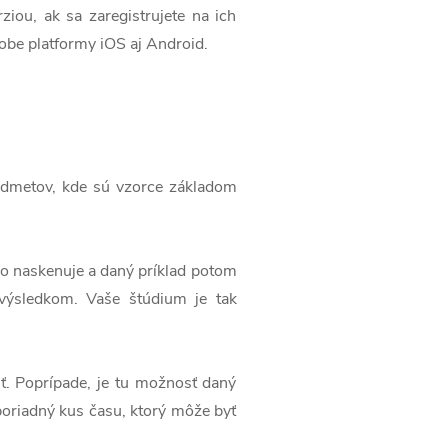
ou, ak sa zaregistrujete na ich
e obe platformy iOS aj Android.
redmetov, kde sú vzorce základom
 ho naskenuje a daný príklad potom
 výsledkom. Vaše štúdium je tak
iť. Poprípade, je tu možnosť daný
poriadný kus času, ktorý môže byť