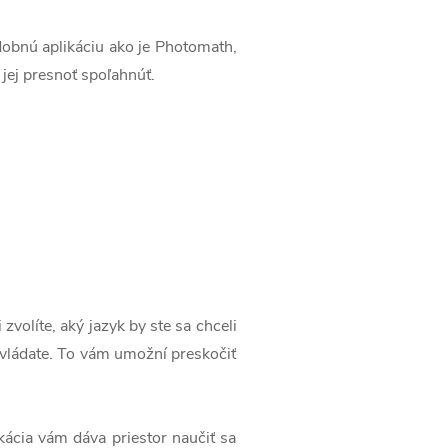
obnú aplikáciu ako je Photomath,
jej presnoť spoľahnúť.
volíte, aký jazyk by ste sa chceli
 ovládate. To vám umožní preskočiť
kácia vám dáva priestor naučiť sa