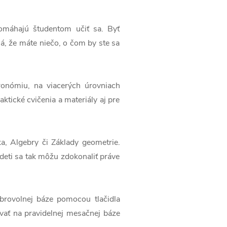
 pomáhajú študentom učiť sa. Byť
, že máte niečo, o čom by ste sa
ronómiu, na viacerých úrovniach
ktické cvičenia a materiály aj pre
, Algebry či Základy geometrie.
e deti sa tak môžu zdokonaliť práve
obrovolnej báze pomocou tlačidla
evať na pravidelnej mesačnej báze