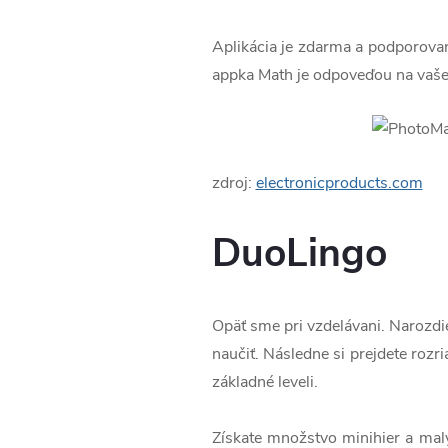
Aplikácia je zdarma a podporova
appka Math je odpoveďou na vaše 
zdroj:
electronicproducts.com
DuoLingo
Opäť sme pri vzdelávani. Narozdie
naučiť. Následne si prejdete rozr
základné leveli.
Získate množstvo minihier a malý