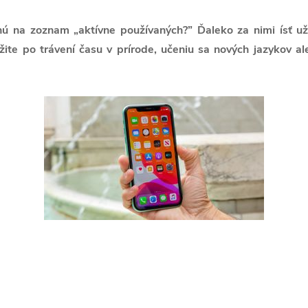
anú na zoznam „aktívne používaných?” Ďaleko za nimi ísť 
úžite po trávení času v prírode, učeniu sa nových jazykov al