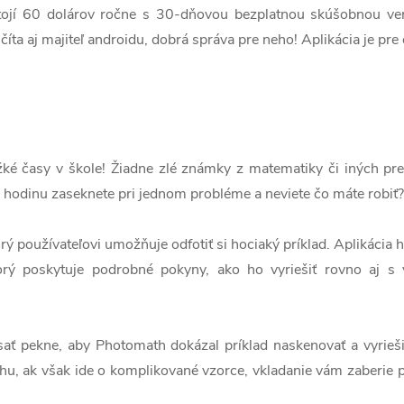
ojí 60 dolárov ročne s 30-dňovou bezplatnou skúšobnou verzi
číta aj majiteľ androidu, dobrá správa pre neho! Aplikácia je pr
ažké časy v škole! Žiadne zlé známky z matematiky či iných p
a hodinu zaseknete pri jednom probléme a neviete čo máte robiť?
orý používateľovi umožňuje odfotiť si hociaký príklad. Aplikácia
ktorý poskytuje podrobné pokyny, ako ho vyriešiť rovno aj s
sať pekne, aby Photomath dokázal príklad naskenovať a vyrieš
hu, ak však ide o komplikované vzorce, vkladanie vám zaberie 