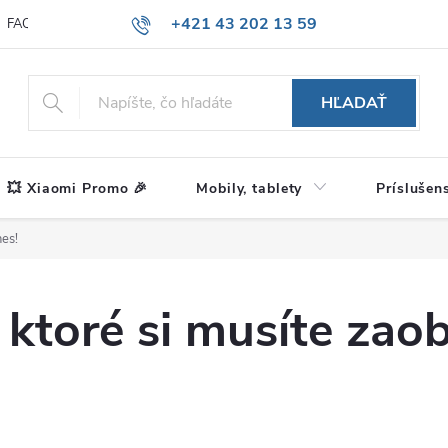
+421 43 202 13 59
FAQ
Blog
HĽADAŤ
💥 Xiaomi Promo 🎉
Mobily, tablety
Príslušen
nes!
, ktoré si musíte zao