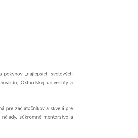
a pokynov „najlepších svetových
rvardu, Oxfordskej univerzity a
ná pre začiatočníkov a skvelá pre
nie nálady, súkromné mentorstvo a