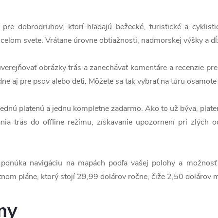
a pre dobrodruhov, ktorí hľadajú bežecké, turistické a cyklis
celom svete. Vrátane úrovne obtiažnosti, nadmorskej výšky a dĺ
 uverejňovať obrázky trás a zanechávať komentáre a recenzie pr
né aj pre psov alebo deti. Môžete sa tak vybrať na túru osamote
o jednú platenú a jednu kompletne zadarmo. Ako to už býva, plat
nia trás do offline režimu, získavanie upozornení pri zlých
ponúka navigáciu na mapách podľa vašej polohy a možnosť o
tnom pláne, ktorý stojí 29,99 dolárov ročne, čiže 2,50 dolárov
my