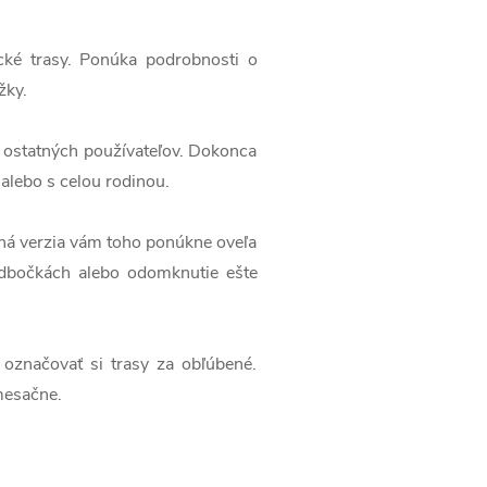
tické trasy. Ponúka podrobnosti o
žky.
e ostatných používateľov. Dokonca
 alebo s celou rodinou.
ená verzia vám toho ponúkne oveľa
 odbočkách alebo odomknutie ešte
značovať si trasy za obľúbené.
 mesačne.