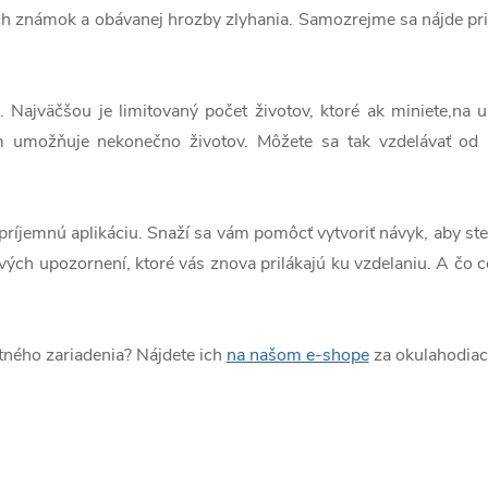
ch známok a obávanej hrozby zlyhania. Samozrejme sa nájde prie
Najväčšou je limitovaný počet životov, ktoré ak miniete,na ur
ám umožňuje nekonečno životov. Môžete sa tak vzdelávať od 
príjemnú aplikáciu. Snaží sa vám pomôcť vytvoriť návyk, aby ste 
vých upozornení, ktoré vás znova prilákajú ku vzdelaniu. A čo c
tného zariadenia? Nájdete ich
na našom e-shope
za okulahodiac