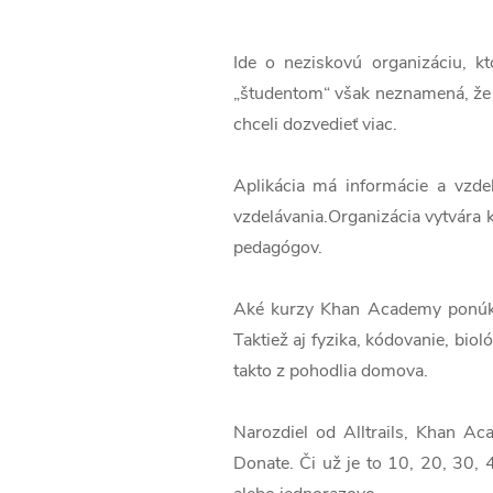
Ide o neziskovú organizáciu, kt
„študentom“ však neznamená, že 
chceli dozvedieť viac.
Aplikácia má informácie a vzde
vzdelávania.Organizácia vytvára k
pedagógov.
Aké kurzy Khan Academy ponúka?
Taktiež aj fyzika, kódovanie, biol
takto z pohodlia domova.
Narozdiel od Alltrails, Khan Ac
Donate. Či už je to 10, 20, 30, 