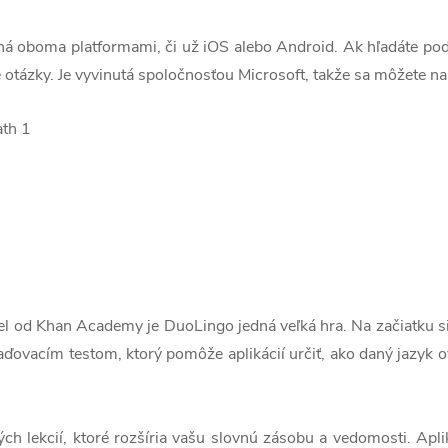
ná oboma platformami, či už iOS alebo Android. Ak hľadáte pod
otázky. Je vyvinutá spoločnosťou Microsoft, takže sa môžete na 
l od Khan Academy je DuoLingo jedná veľká hra. Na začiatku si z
iaďovacím testom, ktorý pomôže aplikácií určiť, ako daný jazyk
ch lekcií, ktoré rozšíria vašu slovnú zásobu a vedomosti. Apli