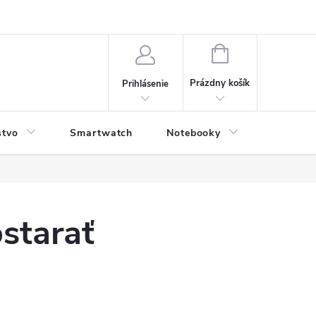
NÁKUPNÝ
KOŠÍK
Prázdny košík
Prihlásenie
stvo
Smartwatch
Notebooky
Počítač
bstarať