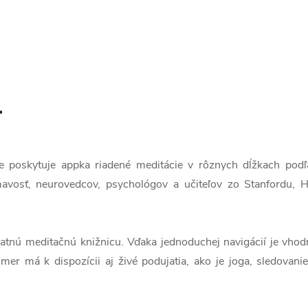
r
e poskytuje appka riadené meditácie v rôznych dĺžkach podľ
avosť, neurovedcov, psychológov a učiteľov zo Stanfordu, Ha
atnú meditačnú knižnicu. Vďaka jednoduchej navigácií je vhod
imer má k dispozícii aj živé podujatia, ako je joga, sledova