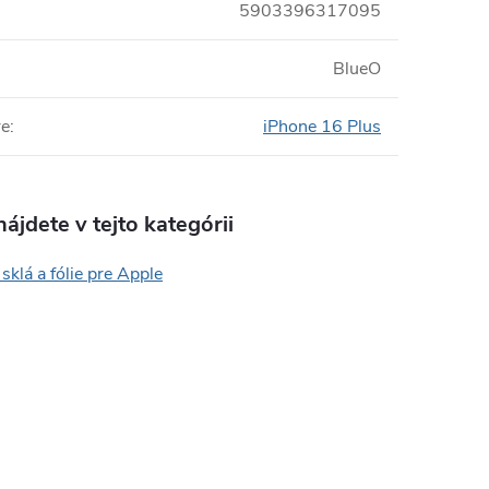
5903396317095
BlueO
re
:
iPhone 16 Plus
ájdete v tejto kategórii
sklá a fólie pre Apple