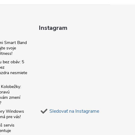
Instagram
omi Smart Band
jte svoje
itness!
u bez obáv: 5
bez
zdra nesmiete
é Kolobežky:
 pravú
á vám zmení
?
Sledovať na Instagrame
ory Windows
ná pre vás!
š servis
entuje