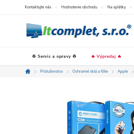
Prejsť
Kontaktujte nás
Hodnotenie obchodu
Na splátky
na
obsah
♻️ Servis a opravy ♻️
🔥 Výpredaj 🔥
Príslušenstvo
Ochranné sklá a fólie
Apple
Domov