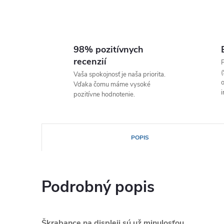
98% pozitívnych
recenzií
P
(
Vaša spokojnosť je naša priorita.
o
Vďaka čomu máme vysoké
i
pozitívne hodnotenie.
POPIS
Podrobný popis
Škrabance na displeji sú už minulosťou