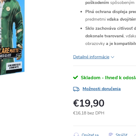
poškodením
spôsobeným n
Plná ochrana displeja pr
predmetmi
vďaka dvojitém
Sklo zachováva citlivosť 
dokonale tvarované
, vďak
obrazovky
a je kompatibi
Detailné informácie
Skladom - Ihneď k odosl
Možnosti doručenia
€19,90
€16,18 bez DPH
Jednotková
cena:
Opýtať sa
Strážiť