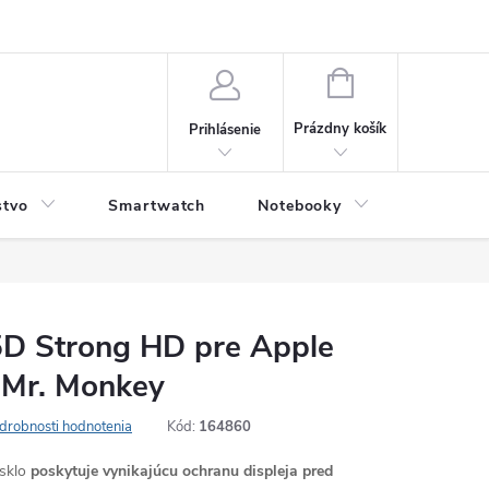
NÁKUPNÝ
KOŠÍK
Prázdny košík
Prihlásenie
stvo
Smartwatch
Notebooky
Počítač
5D Strong HD pre Apple
 Mr. Monkey
drobnosti hodnotenia
Kód:
164860
sklo
poskytuje vynikajúcu ochranu displeja pred