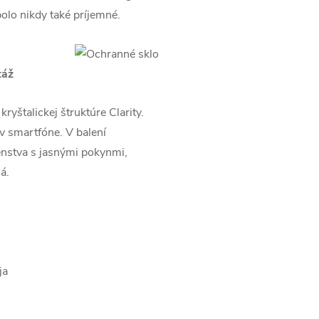
bolo nikdy také príjemné.
táž
yštalickej štruktúre Clarity.
 v smartfóne. V balení
enstva s jasnými pokynmi,
á.
ja