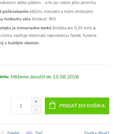
árazom alebo pádom - a to po celom jeho povrchu.
ed poškriabaním
kľúčmi, mincami a inými drobnými
u tvrdnutiu skla
(tvrdosť: 9H)
dotyku je mimoriadne tenké
(hrúbka len 0,33 mm)
a
a čomu zaisťuje dokonalú reprodukciu farieb, funkcie
lný s každým obalom
.
aniu
10.08.2026
PRIDAŤ DO KOŠÍKA
Zdieľať
Tlač
Značka:
BlueO