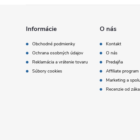
Z
á
Informácie
O nás
p
Obchodné podmienky
Kontakt
Ochrana osobných údajov
O nás
ä
Reklamácia a vrátenie tovaru
Predajňa
t
Súbory cookies
Affiliate program
Marketing a spol
i
Recenzie od záka
e