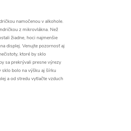
andričkou namočenou v alkohole.
andričkou z mikrovlákna. Než
ezostali žiadne, hoci najmenšie
 na displej. Venujte pozornosť aj
ečistoty, ktoré by sklo
aby sa prekrývali presne výrezy
 sklo bolo na výšku aj šírku
lej a od stredu vytlačte vzduch