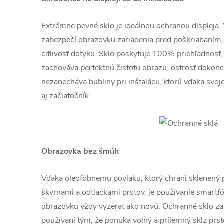
Extrémne pevné sklo je ideálnou ochranou displeja.
zabezpečí obrazovku zariadenia pred poškriabaním,
citlivosť dotyku. Sklo poskytuje 100% priehľadnosť,
zachováva perfektnú čistotu obrazu, ostrosť dokonca
nezanecháva bubliny pri inštalácii, ktorú vďaka svo
aj začiatočník.
Obrazovka bez šmúh
Vďaka oleofóbnemu povlaku, ktorý chráni sklenený
škvrnami a odtlačkami prstov, je používanie smartf
obrazovku vždy vyzerať ako novú. Ochranné sklo zai
používaní tým, že ponúka voľný a príjemný sklz prst