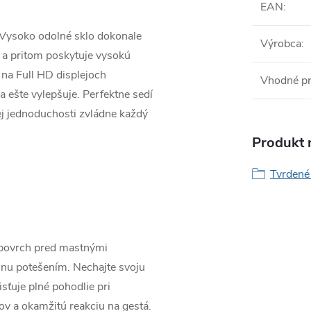
EAN
:
 Vysoko odolné sklo dokonale
Výrobca
:
 a pritom poskytuje vysokú
 na Full HD displejoch
Vhodné p
 ešte vylepšuje. Perfektne sedí
jej jednoduchosti zvládne každý
Produkt n
Tvrdené 
 povrch pred mastnými
ónu potešením. Nechajte svoju
sťuje plné pohodlie pri
ov a okamžitú reakciu na gestá.