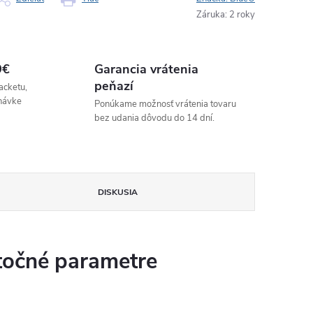
Záruka
:
2 roky
9€
Garancia vrátenia
peňazí
acketu,
návke
Ponúkame možnosť vrátenia tovaru
bez udania dôvodu do 14 dní.
DISKUSIA
očné parametre