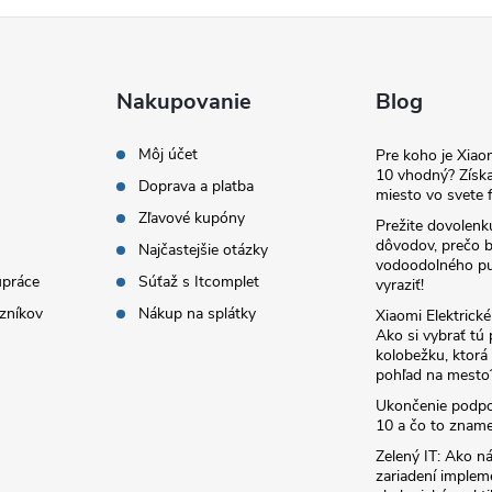
Nakupovanie
Blog
Môj účet
Pre koho je Xia
10 vhodný? Získa
Doprava a platba
miesto vo svete f
Zľavové kupóny
Prežite dovolenk
dôvodov, prečo 
Najčastejšie otázky
vodoodolného pu
upráce
Súťaž s Itcomplet
vyraziť!
zníkov
Nákup na splátky
Xiaomi Elektrick
Ako si vybrať tú
kolobežku, ktor
pohľad na mesto
Ukončenie podp
10 a čo to zname
Zelený IT: Ako ná
zariadení implem