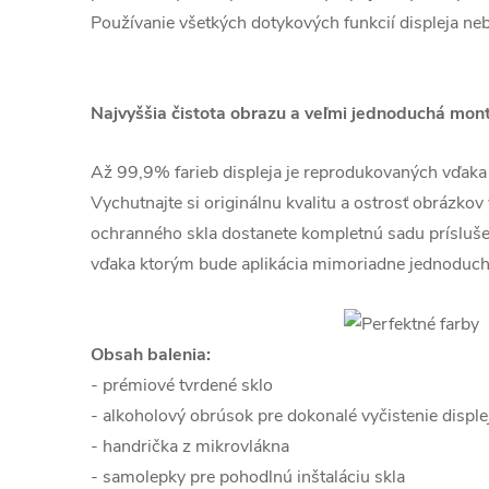
Používanie všetkých dotykových funkcií displeja ne
Najvyššia čistota obrazu a veľmi jednoduchá mon
Až 99,9% farieb displeja je reprodukovaných vďaka kr
Vychutnajte si originálnu kvalitu a ostrosť obrázkov
ochranného skla dostanete kompletnú sadu prísluš
vďaka ktorým bude aplikácia mimoriadne jednoduch
Obsah balenia:
- prémiové tvrdené sklo
- alkoholový obrúsok pre dokonalé vyčistenie disple
- handrička z mikrovlákna
- samolepky pre pohodlnú inštaláciu skla