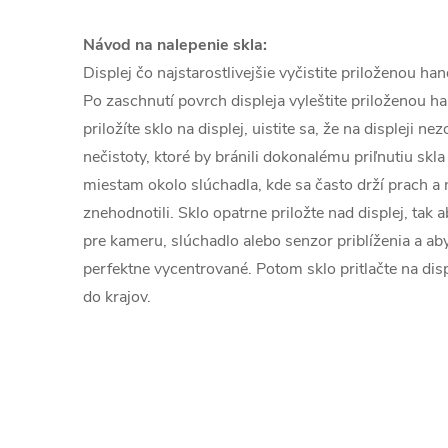
Návod na nalepenie skla:
Displej čo najstarostlivejšie vyčistite priloženou h
Po zaschnutí povrch displeja vyleštite priloženou h
priložíte sklo na displej, uistite sa, že na displeji n
nečistoty, ktoré by bránili dokonalému priľnutiu skla
miestam okolo slúchadla, kde sa často drží prach a n
znehodnotili. Sklo opatrne priložte nad displej, tak 
pre kameru, slúchadlo alebo senzor priblíženia a aby
perfektne vycentrované. Potom sklo pritlačte na disp
do krajov.