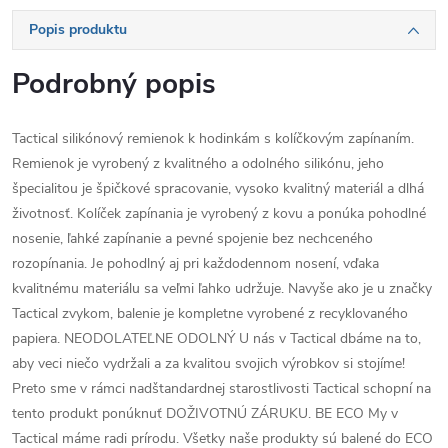
Popis produktu
Podrobný popis
Tactical silikónový remienok k hodinkám s kolíčkovým zapínaním.
Remienok je vyrobený z kvalitného a odolného silikónu, jeho
špecialitou je špičkové spracovanie, vysoko kvalitný materiál a dlhá
životnosť. Kolíček zapínania je vyrobený z kovu a ponúka pohodlné
nosenie, ľahké zapínanie a pevné spojenie bez nechceného
rozopínania. Je pohodlný aj pri každodennom nosení, vďaka
kvalitnému materiálu sa veľmi ľahko udržuje. Navyše ako je u značky
Tactical zvykom, balenie je kompletne vyrobené z recyklovaného
papiera. NEODOLATEĽNE ODOLNÝ U nás v Tactical dbáme na to,
aby veci niečo vydržali a za kvalitou svojich výrobkov si stojíme!
Preto sme v rámci nadštandardnej starostlivosti Tactical schopní na
tento produkt ponúknuť DOŽIVOTNÚ ZÁRUKU. BE ECO My v
Tactical máme radi prírodu. Všetky naše produkty sú balené do ECO