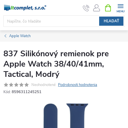
Prejsť
NÁKUPN
KOŠÍK
na
obsah
HĽADAŤ
Apple Watch
837 Silikónový remienok pre
Apple Watch 38/40/41mm,
Tactical, Modrý
Neohodnotené
Podrobnosti hodnotenia
Kód:
8596311245251