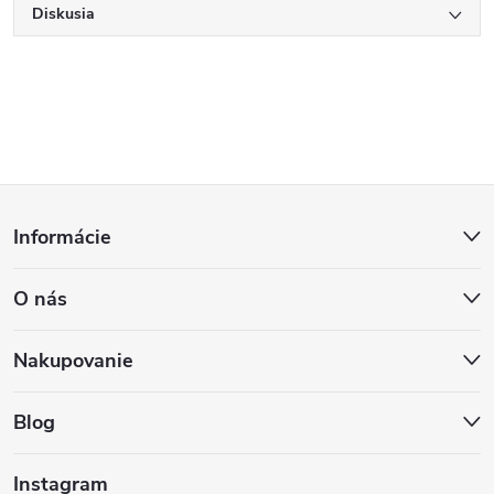
Diskusia
Z
Informácie
á
O nás
p
ä
Nakupovanie
t
Blog
i
Instagram