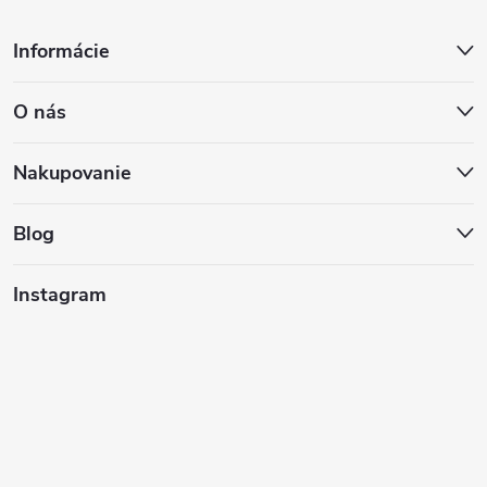
Z
Informácie
á
O nás
p
ä
Nakupovanie
t
Blog
i
Instagram
e