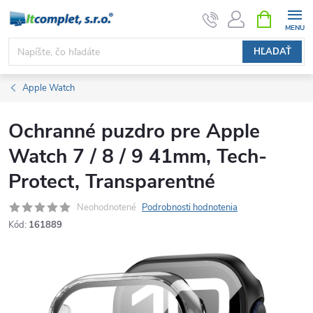
Prejsť
NÁKUPN
KOŠÍK
na
obsah
HĽADAŤ
Apple Watch
Ochranné puzdro pre Apple
Watch 7 / 8 / 9 41mm, Tech-
Protect, Transparentné
Neohodnotené
Podrobnosti hodnotenia
Kód:
161889