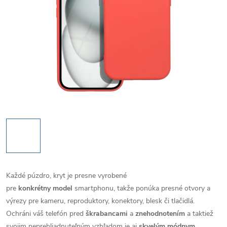
Každé púzdro, kryt je presne vyrobené
pre
konkrétny model
smartphonu, takže ponúka presné otvory a
výrezy pre kameru, reproduktory, konektory, blesk či tlačidlá.
Ochráni váš telefón pred
škrabancami
a
znehodnotením
a taktiež
svojim neprehliadnuteľným vzhľadom je aj
skvelým módnym