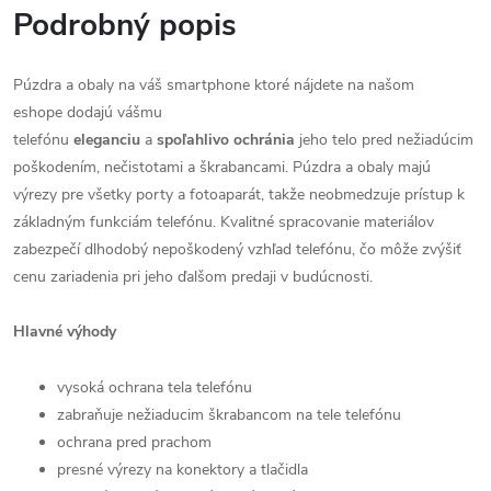
Podrobný popis
Púzdra a obaly na váš smartphone ktoré nájdete na našom
eshope dodajú vášmu
telefónu
eleganciu
a
spoľahlivo
ochránia
jeho telo pred nežiadúcim
poškodením, nečistotami a škrabancami. Púzdra a obaly majú
výrezy pre všetky porty a fotoaparát, takže neobmedzuje prístup k
základným funkciám telefónu. Kvalitné spracovanie materiálov
zabezpečí dlhodobý nepoškodený vzhľad telefónu, čo môže zvýšiť
cenu zariadenia pri jeho ďalšom predaji v budúcnosti.
Hlavné výhody
vysoká ochrana tela telefónu
zabraňuje nežiaducim škrabancom na tele telefónu
ochrana pred prachom
presné výrezy na konektory a tlačidla