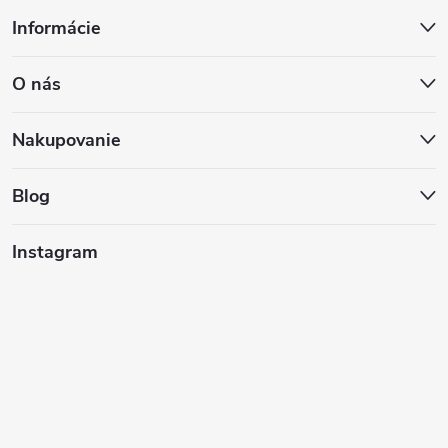
Z
Informácie
á
O nás
p
ä
Nakupovanie
t
Blog
i
Instagram
e