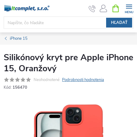
Prejsť
NÁKUPN
KOŠÍK
na
obsah
HĽADAŤ
iPhone 15
Silikónový kryt pre Apple iPhone
15, Oranžový
Neohodnotené
Podrobnosti hodnotenia
Kód:
156470