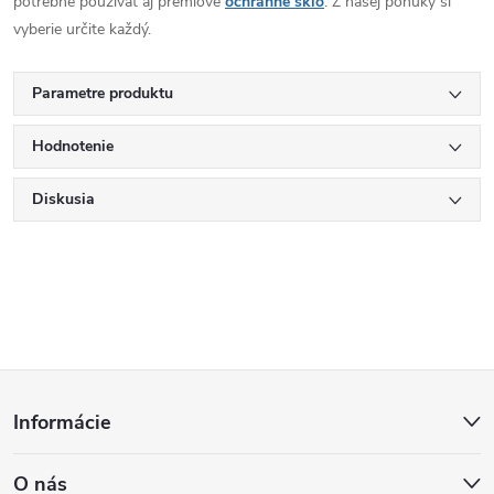
potrebné používať aj prémiové
ochranné sklo
. Z našej ponuky si
vyberie určite každý.
Parametre produktu
Hodnotenie
Diskusia
Z
Informácie
á
O nás