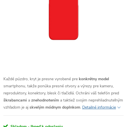
Každé púzdro, kryt je presne vyrobené pre
konkrétny model
smartphonu, takže ponúka presné otvory a výrezy pre kameru,
reproduktory, konektory, blesk či tlačidlá. Ochráni váš telefón pred
škrabancami
a
znehodnotením
a taktiež svojim neprehliadnuteľným
vzhľadom je aj
skvelým módnym doplnkom
.
Detailné informácie
Skladom - Ihneď k odoslaniu