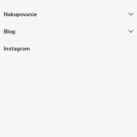
p
ä
Nakupovanie
t
Blog
i
Instagram
e