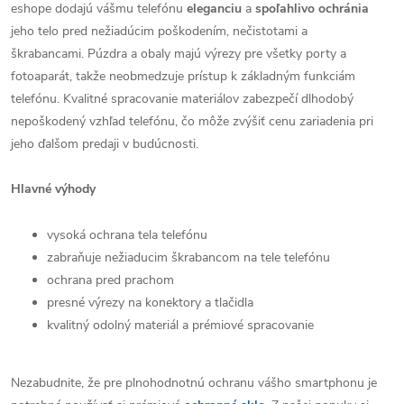
eshope dodajú vášmu telefónu
eleganciu
a
spoľahlivo
ochránia
jeho telo pred nežiadúcim poškodením, nečistotami a
škrabancami. Púzdra a obaly majú výrezy pre všetky porty a
fotoaparát, takže neobmedzuje prístup k základným funkciám
telefónu. Kvalitné spracovanie materiálov zabezpečí dlhodobý
nepoškodený vzhľad telefónu, čo môže zvýšiť cenu zariadenia pri
jeho ďalšom predaji v budúcnosti.
Hlavné výhody
vysoká ochrana tela telefónu
zabraňuje nežiaducim škrabancom na tele telefónu
ochrana pred prachom
presné výrezy na konektory a tlačidla
kvalitný odolný materiál a prémiové spracovanie
Nezabudnite, že pre plnohodnotnú ochranu vášho smartphonu je