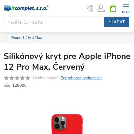
Prejsť
NÁKUPN
KOŠÍK
na
obsah
HĽADAŤ
iPhone 12 Pro Max
Silikónový kryt pre Apple iPhone
12 Pro Max, Červený
Neohodnotené
Podrobnosti hodnotenia
Kód:
128008