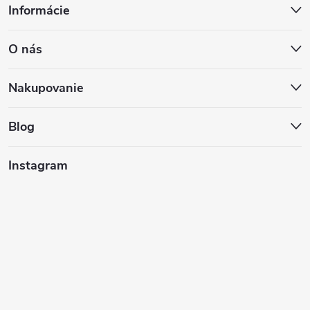
Informácie
á
O nás
p
ä
Nakupovanie
t
Blog
i
Instagram
e