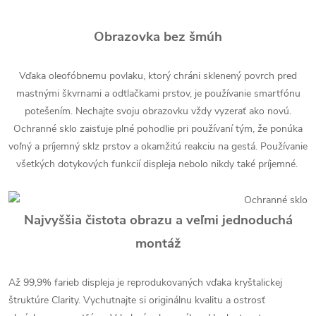
Obrazovka bez šmúh
Vďaka oleofóbnemu povlaku, ktorý chráni sklenený povrch pred
mastnými škvrnami a odtlačkami prstov, je používanie smartfónu
potešením. Nechajte svoju obrazovku vždy vyzerať ako novú.
Ochranné sklo zaisťuje plné pohodlie pri používaní tým, že ponúka
voľný a príjemný sklz prstov a okamžitú reakciu na gestá. Používanie
všetkých dotykových funkcií displeja nebolo nikdy také príjemné.
Najvyššia čistota obrazu a veľmi jednoduchá
montáž
Až 99,9% farieb displeja je reprodukovaných vďaka kryštalickej
štruktúre Clarity. Vychutnajte si originálnu kvalitu a ostrosť