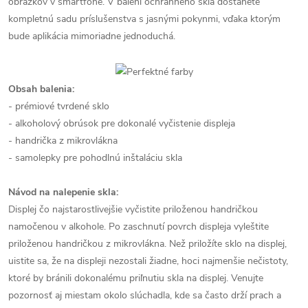
obrázkov v smartfóne. V balení ochranného skla dostanete
kompletnú sadu príslušenstva s jasnými pokynmi, vďaka ktorým
bude aplikácia mimoriadne jednoduchá.
Obsah balenia:
- prémiové tvrdené sklo
- alkoholový obrúsok pre dokonalé vyčistenie displeja
- handrička z mikrovlákna
- samolepky pre pohodlnú inštaláciu skla
Návod na nalepenie skla:
Displej čo najstarostlivejšie vyčistite priloženou handričkou
namočenou v alkohole. Po zaschnutí povrch displeja vyleštite
priloženou handričkou z mikrovlákna. Než priložíte sklo na displej,
uistite sa, že na displeji nezostali žiadne, hoci najmenšie nečistoty,
ktoré by bránili dokonalému priľnutiu skla na displej. Venujte
pozornosť aj miestam okolo slúchadla, kde sa často drží prach a