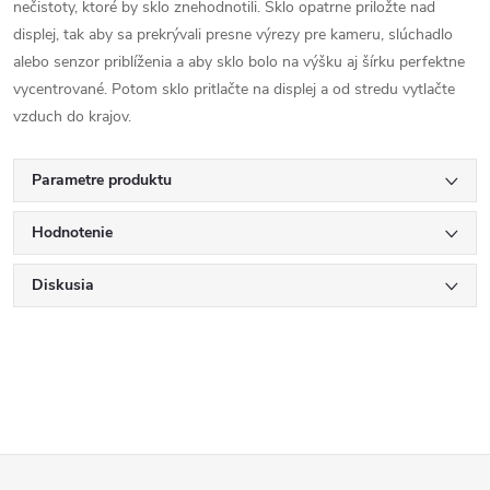
nečistoty, ktoré by sklo znehodnotili. Sklo opatrne priložte nad
displej, tak aby sa prekrývali presne výrezy pre kameru, slúchadlo
alebo senzor priblíženia a aby sklo bolo na výšku aj šírku perfektne
vycentrované. Potom sklo pritlačte na displej a od stredu vytlačte
vzduch do krajov.
Parametre produktu
Hodnotenie
Diskusia
Z