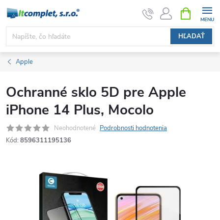
Prejsť
NÁKUPN
KOŠÍK
na
obsah
HĽADAŤ
Apple
Ochranné sklo 5D pre Apple
iPhone 14 Plus, Mocolo
Neohodnotené
Podrobnosti hodnotenia
Kód:
8596311195136