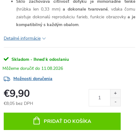
Sklo zachováva citlivosť dotyku je mimoriadne tenké
(hrúbka len 0,33 mm)
a dokonale tvarované
, vďaka čomu
zaisťuje dokonalú reprodukciu farieb, funkcie obrazovky
a je
kompatibilný s každým obalom
.
Detailné informácie
Skladom - Ihneď k odoslaniu
11.08.2026
Možnosti doručenia
€9,90
€8,05 bez DPH
Jednotková
cena:
PRIDAŤ DO KOŠÍKA