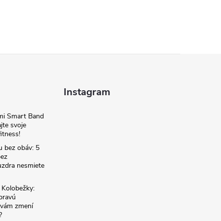
Instagram
omi Smart Band
jte svoje
itness!
u bez obáv: 5
bez
zdra nesmiete
é Kolobežky:
 pravú
á vám zmení
?