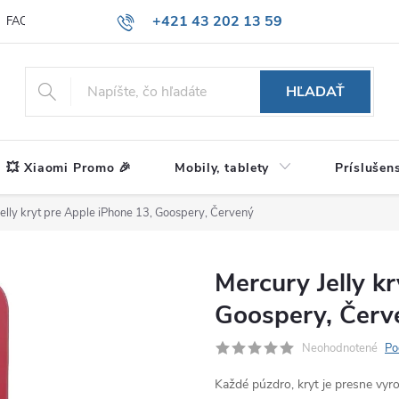
+421 43 202 13 59
FAQ
Blog
HĽADAŤ
💥 Xiaomi Promo 🎉
Mobily, tablety
Príslušen
elly kryt pre Apple iPhone 13, Goospery, Červený
Mercury Jelly k
Goospery, Červ
Neohodnotené
Po
Každé púzdro, kryt je presne vy