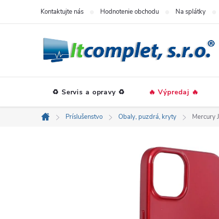
Prejsť
Kontaktujte nás
Hodnotenie obchodu
Na splátky
na
obsah
♻️ Servis a opravy ♻️
🔥 Výpredaj 🔥
Príslušenstvo
Obaly, puzdrá, kryty
Mercury J
Domov