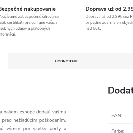
Bezpečné nakupovanie
Doprava už od 2,9
oužívame zabezpečené šifrovanie
Doprava už od 2,99€ cez P
SSL certifikát) pre ochranu vašich
prípadne zdarma pri objed
sobných údajov a platobných
nad 50€.
nformácií.
HODNOTENIE
Dodat
 na našom eshope dodajú vášmu
EAN
:
o pred nežiadúcim poškodením,
jú výrezy pre všetky porty a
Farba
: