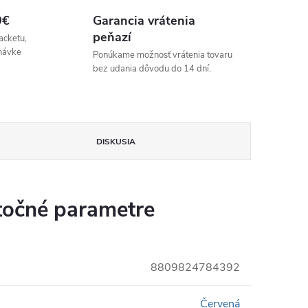
9€
Garancia vrátenia
peňazí
acketu,
návke
Ponúkame možnosť vrátenia tovaru
bez udania dôvodu do 14 dní.
DISKUSIA
očné parametre
8809824784392
Červená