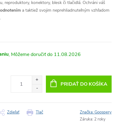
, reproduktory, konektory, blesk či tlačidlá. Ochráni váš
hodnotením
a taktiež svojim neprehliadnuteľným vzhľadom
.
aniu
11.08.2026
PRIDAŤ DO KOŠÍKA
Zdieľať
Tlač
Značka:
Goospery
Záruka
:
2 roky