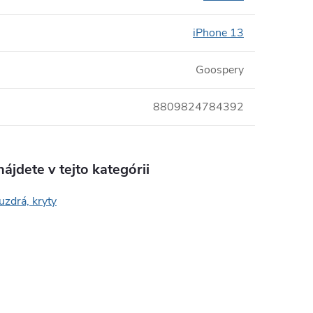
iPhone 13
Goospery
8809824784392
ájdete v tejto kategórii
uzdrá, kryty