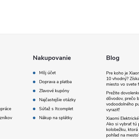
Nakupovanie
Blog
Môj účet
Pre koho je Xia
10 vhodný? Získa
Doprava a platba
miesto vo svete f
Zľavové kupóny
Prežite dovolenk
dôvodov, prečo 
Najčastejšie otázky
vodoodolného pu
upráce
Súťaž s Itcomplet
vyraziť!
zníkov
Nákup na splátky
Xiaomi Elektrick
Ako si vybrať tú
kolobežku, ktor
pohľad na mesto