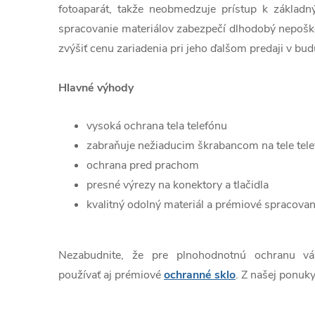
fotoaparát, takže neobmedzuje prístup k základn
spracovanie materiálov zabezpečí dlhodobý nepošk
zvýšiť cenu zariadenia pri jeho ďalšom predaji v bud
Hlavné výhody
vysoká ochrana tela telefónu
zabraňuje nežiaducim škrabancom na tele tel
ochrana pred prachom
presné výrezy na konektory a tlačidla
kvalitný odolný materiál a prémiové spracovan
Nezabudnite, že pre plnohodnotnú ochranu v
používať aj prémiové
ochranné sklo
. Z našej ponuky