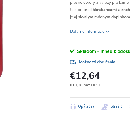
presné otvory a výrezy pre kameru
telefón pred
škrabancami
a
zne
je aj
skvelým módnym doplnkom
Detailné informácie
Skladom - Ihneď k odosl
Možnosti doručenia
€12,64
€10,28 bez DPH
Jednotková
cena:
Opýtať sa
Strážiť