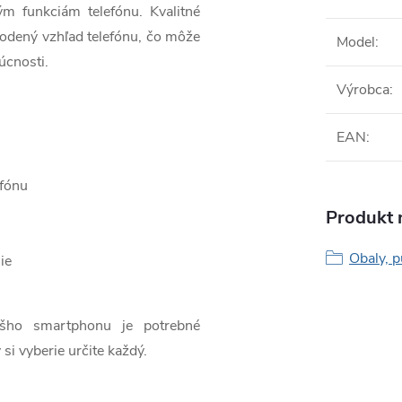
ým funkciám telefónu. Kvalitné
odený vzhľad telefónu, čo môže
Model
:
úcnosti.
Výrobca
:
EAN
:
efónu
Produkt n
Obaly, p
ie
ášho smartphonu je potrebné
 si vyberie určite každý.