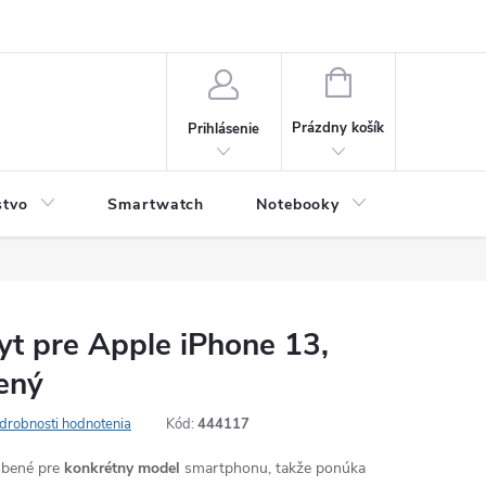
NÁKUPNÝ
KOŠÍK
Prázdny košík
Prihlásenie
stvo
Smartwatch
Notebooky
Počítač
ryt pre Apple iPhone 13,
ený
drobnosti hodnotenia
Kód:
444117
robené pre
konkrétny model
smartphonu, takže ponúka