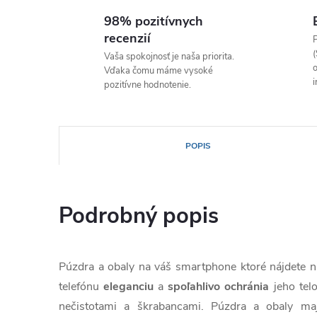
98% pozitívnych
recenzií
P
(
Vaša spokojnosť je naša priorita.
o
Vďaka čomu máme vysoké
i
pozitívne hodnotenie.
POPIS
Podrobný popis
Púzdra a obaly na váš smartphone ktoré nájdete
telefónu
eleganciu
a
spoľahlivo
ochránia
jeho tel
nečistotami a škrabancami. Púzdra a obaly ma