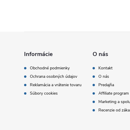
Z
á
Informácie
O nás
p
Obchodné podmienky
Kontakt
Ochrana osobných údajov
O nás
ä
Reklamácia a vrátenie tovaru
Predajňa
t
Súbory cookies
Affiliate program
Marketing a spol
i
Recenzie od záka
e