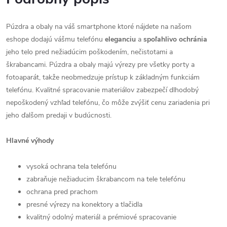
Púzdra a obaly na váš smartphone ktoré nájdete na našom
eshope dodajú vášmu telefónu
eleganciu
a
spoľahlivo
ochránia
jeho telo pred nežiadúcim poškodením, nečistotami a
škrabancami. Púzdra a obaly majú výrezy pre všetky porty a
fotoaparát, takže neobmedzuje prístup k základným funkciám
telefónu. Kvalitné spracovanie materiálov zabezpečí dlhodobý
nepoškodený vzhľad telefónu, čo môže zvýšiť cenu zariadenia pri
jeho ďalšom predaji v budúcnosti.
Hlavné výhody
vysoká ochrana tela telefónu
zabraňuje nežiaducim škrabancom na tele telefónu
ochrana pred prachom
presné výrezy na konektory a tlačidla
kvalitný odolný materiál a prémiové spracovanie