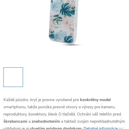
Každé púzdro, kryt je presne vyrobené pre
konkrétny model
smartphonu, takže ponúka presné otvory a výrezy pre kameru,
reproduktory, konektory, blesk či tlačidlá. Ochráni váš telefón pred
škrabancami
a
znehodnotením
a taktiež svojim neprehliadnuteľným
vzhľadom je aj
skvelým módnym doplnkom
.
Detailné informácie