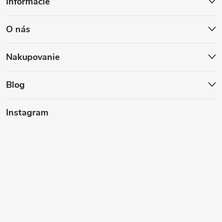
Informácie
á
O nás
p
ä
Nakupovanie
t
Blog
i
Instagram
e