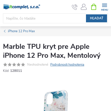
Prejsť
NÁKUPN
KOŠÍK
na
obsah
HĽADAŤ
iPhone 12 Pro Max
Marble TPU kryt pre Apple
iPhone 12 Pro Max, Mentolový
Neohodnotené
Podrobnosti hodnotenia
Kód:
128011