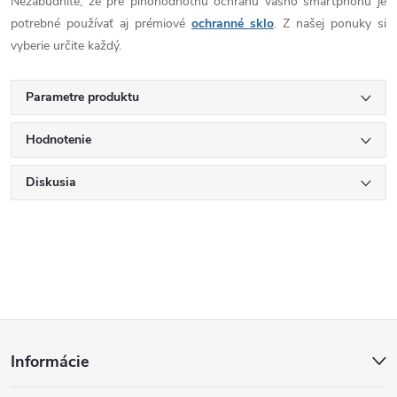
Nezabudnite, že pre plnohodnotnú ochranu vášho smartphonu je
potrebné používať aj prémiové
ochranné sklo
. Z našej ponuky si
vyberie určite každý.
Parametre produktu
Hodnotenie
Diskusia
Z
Informácie
á