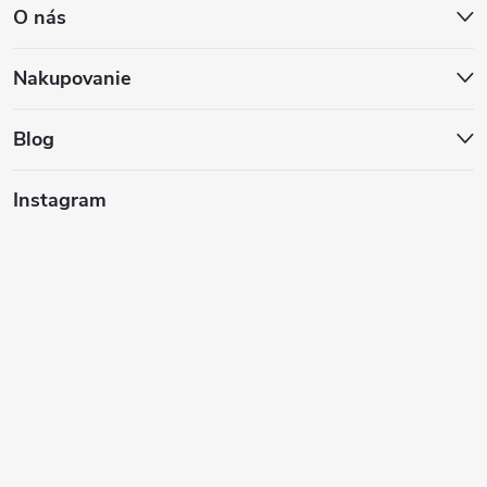
O nás
p
ä
Nakupovanie
t
Blog
i
Instagram
e