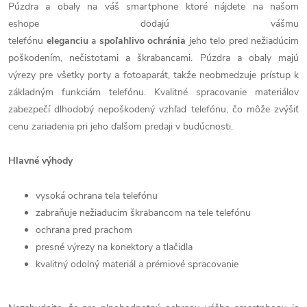
Púzdra a obaly na váš smartphone ktoré nájdete na našom
eshope dodajú vášmu
telefónu
eleganciu
a
spoľahlivo
ochránia
jeho telo pred nežiadúcim
poškodením, nečistotami a škrabancami. Púzdra a obaly majú
výrezy pre všetky porty a fotoaparát, takže neobmedzuje prístup k
základným funkciám telefónu. Kvalitné spracovanie materiálov
zabezpečí dlhodobý nepoškodený vzhľad telefónu, čo môže zvýšiť
cenu zariadenia pri jeho ďalšom predaji v budúcnosti.
Hlavné výhody
vysoká ochrana tela telefónu
zabraňuje nežiaducim škrabancom na tele telefónu
ochrana pred prachom
presné výrezy na konektory a tlačidla
kvalitný odolný materiál a prémiové spracovanie