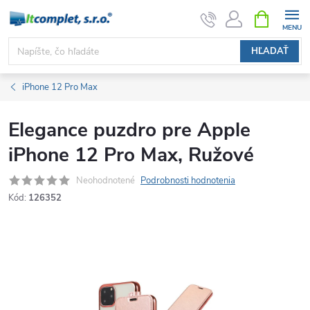
Prejsť
NÁKUPN
KOŠÍK
na
obsah
HĽADAŤ
iPhone 12 Pro Max
Elegance puzdro pre Apple
iPhone 12 Pro Max, Ružové
Neohodnotené
Podrobnosti hodnotenia
Kód:
126352