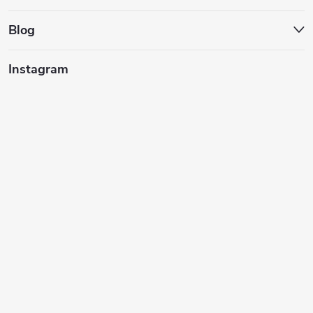
ä
t
Blog
i
Instagram
e