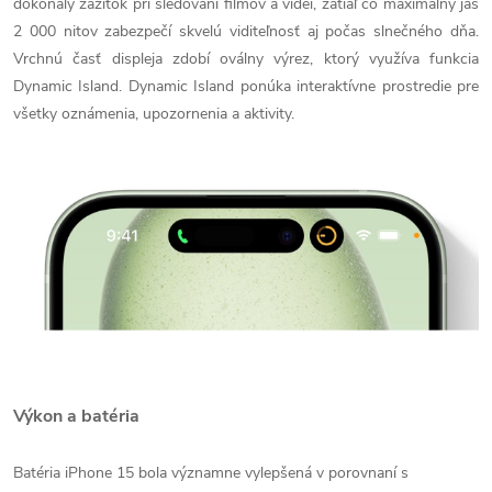
dokonalý zážitok pri sledovaní filmov a videí, zatiaľ čo maximálny jas
2 000 nitov zabezpečí skvelú viditeľnosť aj počas slnečného dňa.
Vrchnú časť displeja zdobí oválny výrez, ktorý využíva funkcia
Dynamic Island. Dynamic Island ponúka interaktívne prostredie pre
všetky oznámenia, upozornenia a aktivity.
Výkon a batéria
Batéria iPhone 15 bola významne vylepšená v porovnaní s