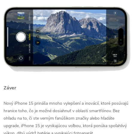
Záver
Nový iPhone 15 prináša mnoho vylepšení a inovácií, ktoré posúvajú
hranice toho, čo je možné dosiahnuť v oblasti smartfónov. Bez
ohľadu na to, či ste verným fanúšikom značky alebo hľadáte
upgrade, iPhone 15 je vynikajúcou voľbou, ktorá ponúka spoľahlivý
výkon, dlhú výdrž batérie a vynikajúci fotoaparát.