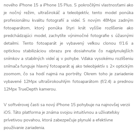
nového iPhone 15 a iPhone 15 Plus. S pokročilými vlastnosťami ako
je nočný režim, ultraširokáč a teleobjektív, tento model ponúka
profesionálnu kvalitu fotografií a videí. S novým 48Mpx zadným
fotoaparátom, ktorý ponúka štyri krát vyššie rozlíšenie ako
predchádzajúci model, zachytíte výnimočné fotografie s úžasnými
detailmi. Tento fotoaparát je vybavený veľkou clonou f/1.6 a
optickou stabilizáciou obrazu pre dosiahnutie čo najplynulejších
snímkov a stabilných videí aj v pohybe. Vďaka vysokému rozlíšeniu
snímača funguje hlavný fotoaparát aj ako teleobjektív s 2× optickým
zoomom, čo sa hodí najmä na portréty. Okrem toho je zariadenie
vybavené 12Mpx ultraširokouhlým fotoaparátom (f/2.4) a prednou
12Mpx TrueDepth kamerou.
V softvérovej časti sa nový iPhone 15 pohybuje na najnovšej verzii
iOS. Táto platforma je známa svojou intuitívnou a užívateľsky
prívetivou povahou, ktorá zabezpečuje plynulé a efektívne
používanie zariadenia.