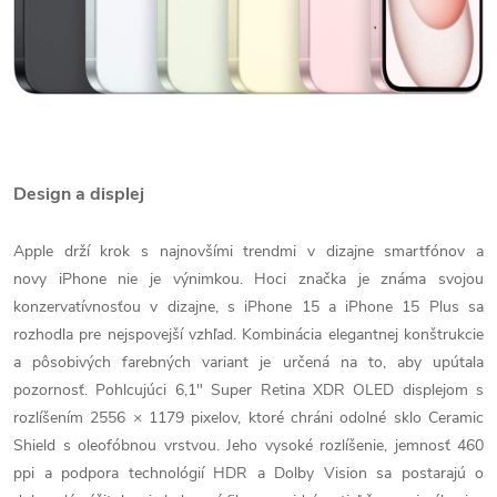
Design a displej
Apple drží krok s najnovšími trendmi v dizajne smartfónov a
novy iPhone nie je výnimkou. Hoci značka je známa svojou
konzervatívnosťou v dizajne, s iPhone 15 a iPhone 15 Plus sa
rozhodla pre nejspovejší vzhľad. Kombinácia elegantnej konštrukcie
a pôsobivých farebných variant je určená na to, aby upútala
pozornosť. Pohlcujúci 6,1" Super Retina XDR OLED displejom s
rozlíšením 2556 × 1179 pixelov, ktoré chráni odolné sklo Ceramic
Shield s oleofóbnou vrstvou. Jeho vysoké rozlíšenie, jemnosť 460
ppi a podpora technológií HDR a Dolby Vision sa postarajú o