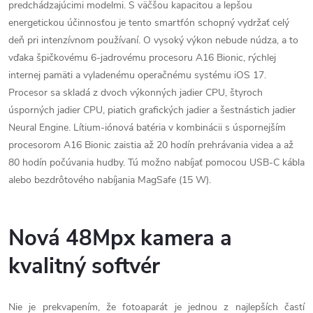
predchádzajúcimi modelmi. S väčšou kapacitou a lepšou
energetickou účinnosťou je tento smartfón schopný vydržať celý
deň pri intenzívnom používaní.
O vysoký výkon nebude núdza, a to
vďaka špičkovému 6-jadrovému procesoru A16 Bionic, rýchlej
internej pamäti a vyladenému operačnému systému iOS 17.
Procesor sa skladá z dvoch výkonných jadier CPU, štyroch
úsporných jadier CPU, piatich grafických jadier a šestnástich jadier
Neural Engine. Lítium-iónová batéria v kombinácii s úspornejším
procesorom A16 Bionic zaistia až 20 hodín prehrávania videa a až
80 hodín počúvania hudby. Tú možno nabíjať pomocou USB-C kábla
alebo bezdrôtového nabíjania MagSafe (15 W).
Nová 48Mpx kamera a
kvalitný softvér
Nie je prekvapením, že fotoaparát je jednou z najlepších častí