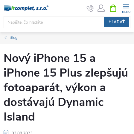
Prejsť
NÁKUPN
KOŠÍK
na
obsah
HĽADAŤ
Blog
Nový iPhone 15 a
iPhone 15 Plus zlepšujú
fotoaparát, výkon a
dostávajú Dynamic
Island
03.08.2023