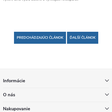
PREDCHÁDZAJÚCI ČLÁNOK
ĎALŠÍ ČLÁNOK
Z
Informácie
á
O nás
p
Nakupovanie