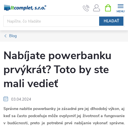
Prejsť
NÁKUPN
KOŠÍK
na
obsah
HĽADAŤ
Blog
Nabíjate powerbanku
prvýkrát? Toto by ste
mali vedieť
03.04.2024
Správne nabitie powerbanky je zásadné pre jej dlhodobý výkon, aj
keď sa často podceňuje môže ovplyvniť jej životnosť a fungovanie
v budúcnosti, preto je potrebné prvé nabíjanie vykonať správne.