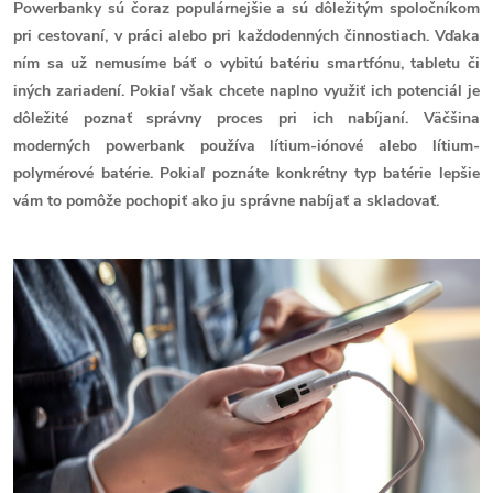
Powerbanky sú čoraz populárnejšie a sú dôležitým spoločníkom
pri cestovaní, v práci alebo pri každodenných činnostiach. Vďaka
ním sa už nemusíme báť o vybitú batériu smartfónu, tabletu či
iných zariadení. Pokiaľ však chcete naplno využiť ich potenciál je
dôležité poznať správny proces pri ich nabíjaní. Väčšina
moderných powerbank používa lítium-iónové alebo lítium-
polymérové batérie. Pokiaľ poznáte konkrétny typ batérie lepšie
vám to pomôže pochopiť ako ju správne nabíjať a skladovať.