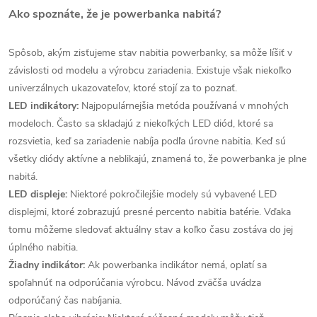
Ako spoznáte, že je powerbanka nabitá?
Spôsob, akým zisťujeme stav nabitia powerbanky, sa môže líšiť v
závislosti od modelu a výrobcu zariadenia. Existuje však niekoľko
univerzálnych ukazovateľov, ktoré stojí za to poznať.
LED indikátory:
Najpopulárnejšia metóda používaná v mnohých
modeloch. Často sa skladajú z niekoľkých LED diód, ktoré sa
rozsvietia, keď sa zariadenie nabíja podľa úrovne nabitia. Keď sú
všetky diódy aktívne a neblikajú, znamená to, že powerbanka je plne
nabitá.
LED displeje:
Niektoré pokročilejšie modely sú vybavené LED
displejmi, ktoré zobrazujú presné percento nabitia batérie. Vďaka
tomu môžeme sledovať aktuálny stav a koľko času zostáva do jej
úplného nabitia.
Žiadny indikátor:
Ak powerbanka indikátor nemá, oplatí sa
spoľahnúť na odporúčania výrobcu. Návod zväčša uvádza
odporúčaný čas nabíjania.