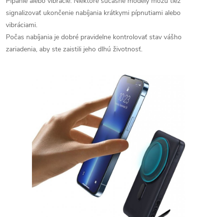
Pípanie alebo vibrácie: Niektoré súčasné modely môžu tiež
signalizovať ukončenie nabíjania krátkymi pípnutiami alebo
vibráciami.
Počas nabíjania je dobré pravidelne kontrolovať stav vášho
zariadenia, aby ste zaistili jeho dlhú životnosť.