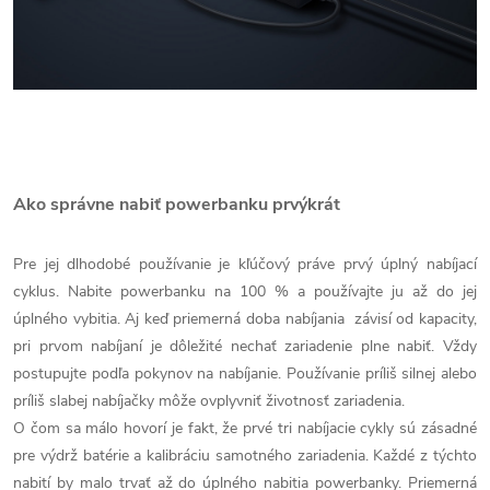
Ako správne nabiť powerbanku prvýkrát
Pre jej dlhodobé používanie je kľúčový práve prvý úplný nabíjací
cyklus. Nabite powerbanku na 100 % a používajte ju až do jej
úplného vybitia. Aj keď priemerná doba nabíjania závisí od kapacity,
pri prvom nabíjaní je dôležité nechať zariadenie plne nabiť. Vždy
postupujte podľa pokynov na nabíjanie. Používanie príliš silnej alebo
príliš slabej nabíjačky môže ovplyvniť životnosť zariadenia.
O čom sa málo hovorí je fakt, že prvé tri nabíjacie cykly sú zásadné
pre výdrž batérie a kalibráciu samotného zariadenia. Každé z týchto
nabití by malo trvať až do úplného nabitia powerbanky. Priemerná