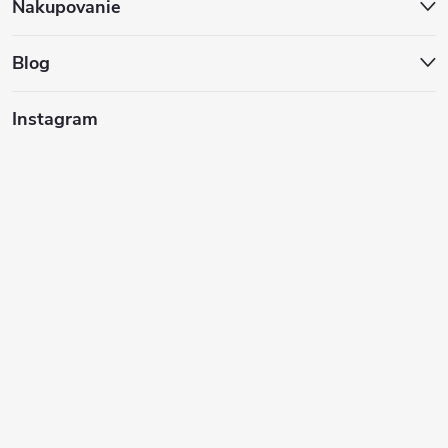
ä
Nakupovanie
t
Blog
i
Instagram
e