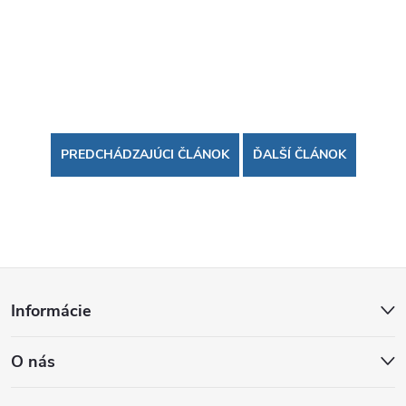
PREDCHÁDZAJÚCI ČLÁNOK
ĎALŠÍ ČLÁNOK
Z
Informácie
á
O nás
p