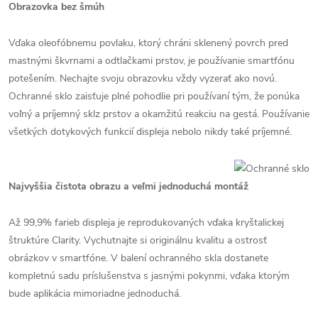
Obrazovka bez šmúh
Vďaka oleofóbnemu povlaku, ktorý chráni sklenený povrch pred
mastnými škvrnami a odtlačkami prstov, je používanie smartfónu
potešením. Nechajte svoju obrazovku vždy vyzerať ako novú.
Ochranné sklo zaisťuje plné pohodlie pri používaní tým, že ponúka
voľný a príjemný sklz prstov a okamžitú reakciu na gestá. Používanie
všetkých dotykových funkcií displeja nebolo nikdy také príjemné.
Najvyššia čistota obrazu a veľmi jednoduchá montáž
Až 99,9% farieb displeja je reprodukovaných vďaka kryštalickej
štruktúre Clarity. Vychutnajte si originálnu kvalitu a ostrosť
obrázkov v smartfóne. V balení ochranného skla dostanete
kompletnú sadu príslušenstva s jasnými pokynmi, vďaka ktorým
bude aplikácia mimoriadne jednoduchá.