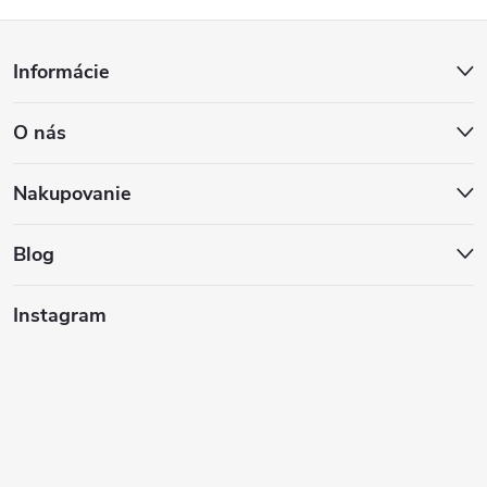
Z
Informácie
á
O nás
p
ä
Nakupovanie
t
Blog
i
Instagram
e