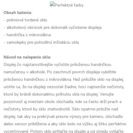
Obsah balenia:
- prémiové tvrdené sklo
- alkoholový obrúsok pre dokonalé vyčistenie displeja
- handrička z mikrovlákna
- samolepky pre pohodlnú inštaláciu skla
Návod na nalepenie skla:
Displej čo najstarostlivejšie vyčistite priloženou handričkou
namočenou v alkohole. Po zaschnutí povrch displeja vyleštite
priloženou handričkou z mikrovlákna. Než priložíte sklo na displej,
uistite sa, že na displeji nezostali žiadne, hoci najmenšie nečistoty,
ktoré by bránili dokonalému priľnutiu skla na displej. Venujte
pozornosť aj miestam okolo slúchadla, kde sa často drží prach a
nečistoty, ktoré by sklo znehodnotili. Sklo opatrne priložte nad
displej, tak aby sa prekrývali presne výrezy pre kameru, slúchadlo
alebo senzor priblíženia a aby sklo bolo na výšku aj šírku perfektne
vycentrované. Potom sklo pritlačte na displej a od stredu vytlačte