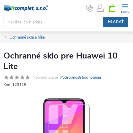
Prejsť
NÁKUPN
KOŠÍK
na
obsah
HĽADAŤ
Ochranné sklá a fólie
Ochranné sklo pre Huawei 10
Lite
Neohodnotené
Podrobnosti hodnotenia
Kód:
123115