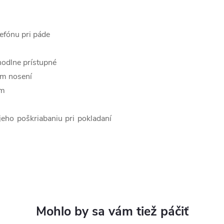
efónu pri páde
hodlne prístupné
nom nosení
ím
jeho poškriabaniu pri pokladaní