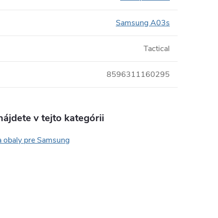
Samsung A03s
Tactical
8596311160295
ájdete v tejto kategórii
a obaly pre Samsung