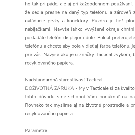
ho tak pri páde, ale aj pri každodennom používaní.
že sedia presne na daný typ telefónu a zároveň 
ovládacie prvky a konektory. Puzdro je tiež pln
nabíjačkami. Navyše ľahko vyvýšené okraje chránia
pokladáte telefón displejom dole. Pokiaľ preferujete
telefónu a chcete aby bola vidieť aj farba telefónu, 
pre vás. Navyše ako je u značky Tactical zvykom, 
recyklovaného papiera.
Nadštandardná starostlivosť Tactical
DOŽIVOTNÁ ZÁRUKA - My v Tacticale si za kvalitou 
tohto dôvodu sme schopní Vám ponúknuť na naš
Rovnako tak myslíme aj na životné prostredie a pr
recyklovaného papiera.
Parametre