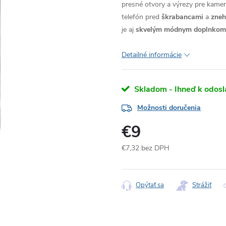
presné otvory a výrezy pre kameru
telefón pred
škrabancami
a
zne
je aj
skvelým módnym doplnkom
Detailné informácie
Skladom - Ihneď k odosl
Možnosti doručenia
€9
€7,32 bez DPH
Jednotková
cena:
Opýtať sa
Strážiť