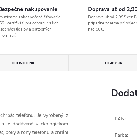
Bezpečné nakupovanie
Doprava už od 2,9
oužívame zabezpečené šifrovanie
Doprava už od 2,99€ cez P
SSL certifikát) pre ochranu vašich
prípadne zdarma pri objed
sobných údajov a platobných
nad 50€.
nformácií.
HODNOTENIE
DISKUSIA
Dodat
hrbát telefónu. Je vyrobený z
EAN
:
u a je dodávané v ekologickom
át, boky a rohy telefónu a chráni
Farba
: