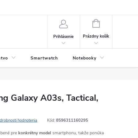
NÁKUPNÝ
KOŠÍK
Prázdny košík
Prihlásenie
stvo
Smartwatch
Notebooky
Počítač
g Galaxy A03s, Tactical,
drobnosti hodnotenia
Kód:
8596311160295
robené pre
konkrétny model
smartphonu, takže ponúka