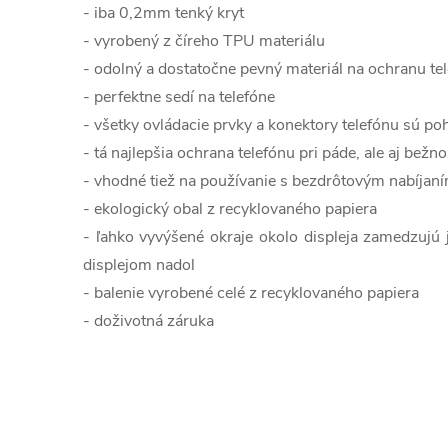
- iba 0,2mm tenký kryt
- vyrobený z číreho TPU materiálu
- odolný a dostatočne pevný materiál na ochranu tel
- perfektne sedí na telefóne
- všetky ovládacie prvky a konektory telefónu sú po
- tá najlepšia ochrana telefónu pri páde, ale aj bež
- vhodné tiež na používanie s bezdrôtovým nabíjan
- ekologický obal z recyklovaného papiera
- ľahko vyvýšené okraje okolo displeja zamedzujú 
displejom nadol
- balenie vyrobené celé z recyklovaného papiera
- doživotná záruka