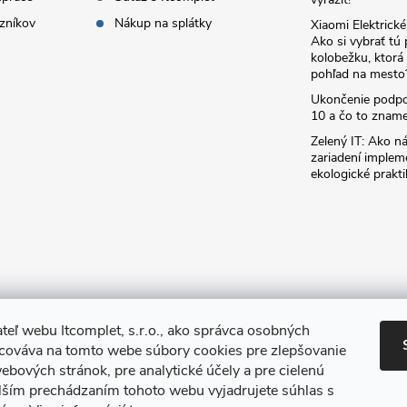
zníkov
Nákup na splátky
Xiaomi Elektrick
Ako si vybrať tú
kolobežku, ktor
pohľad na mesto
Ukončenie podp
10 a čo to zname
Zelený IT: Ako ná
zariadení implem
ekologické prakti
teľ webu Itcomplet, s.r.o., ako správca osobných
acováva na tomto webe súbory cookies pre zlepšovanie
ebových stránok, pre analytické účely a pre cielenú
lším prechádzaním tohoto webu vyjadrujete súhlas s