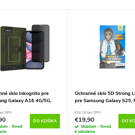
nné sklo Inkognito pre
Ochranné sklo 5D Strong L
ng Galaxy A16 4G/5G,
pre Samsung Galaxy S25, 
Monkey
bez DPH
€16,18 bez DPH
90
€19,90
DO KOŠÍKA
DO KO
adom - Ihneď
Skladom - Ihneď
aniu
k odoslaniu