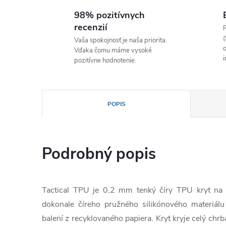
98% pozitívnych
recenzií
P
(
Vaša spokojnosť je naša priorita.
o
Vďaka čomu máme vysoké
i
pozitívne hodnotenie.
POPIS
Podrobný popis
Tactical TPU je 0,2 mm tenký číry TPU kryt na c
dokonale číreho pružného silikónového materiál
balení z recyklovaného papiera. Kryt kryje celý chrb