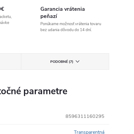
9€
Garancia vrátenia
peňazí
acketu,
návke
Ponúkame možnosť vrátenia tovaru
bez udania dôvodu do 14 dní.
PODOBNÉ (7)
očné parametre
8596311160295
Transparentná