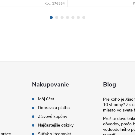
Kód:
176554
Nakupovanie
Blog
Môj účet
Pre koho je Xia
10 vhodný? Získa
Doprava a platba
miesto vo svete f
Zľavové kupóny
Prežite dovolenk
dôvodov, prečo 
Najčastejšie otázky
vodoodolného pu
upráce
Súťaž s Itcomplet
vyraziť!