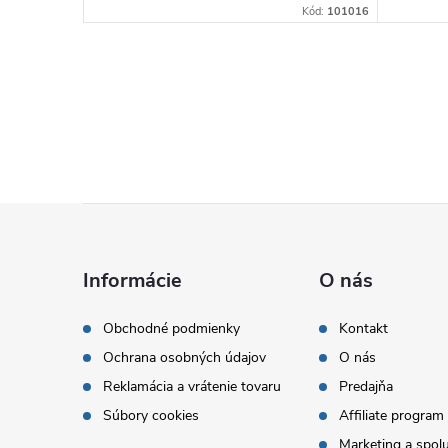
Kód:
125020
Kód:
101016
Z
á
Informácie
O nás
p
Obchodné podmienky
Kontakt
Ochrana osobných údajov
O nás
ä
Reklamácia a vrátenie tovaru
Predajňa
t
Súbory cookies
Affiliate program
Marketing a spol