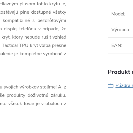
 Hlavným plusom tohto krytu je,
zostávajú plne dostupné všetky
Model
:
e kompatibilné s bezdrôtovými
 displej telefónu v prípade, že
Výrobca
:
 kryt, ktorý nebude rušiť vzhľad
je Tactical TPU kryt voľba presne
EAN
:
balenie je kompletne vyrobené z
Produkt n
Púzdra 
svojich výrobkov stojíme! Aj z
e produkty doživotnú záruku.
eto všetok tovar je v obaloch z