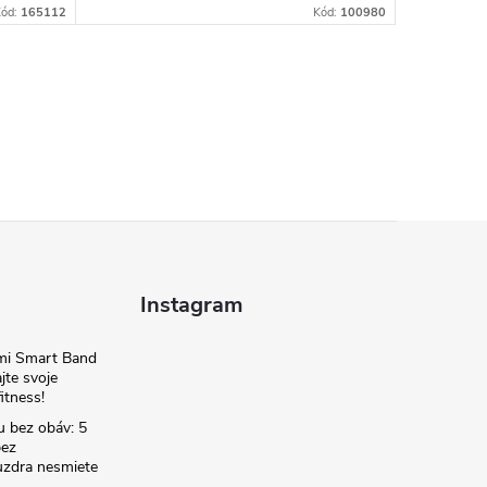
Kód:
165112
Kód:
100980
Instagram
omi Smart Band
jte svoje
itness!
u bez obáv: 5
bez
zdra nesmiete