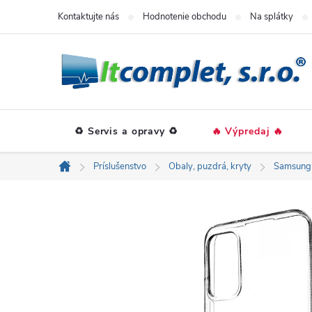
Prejsť
Kontaktujte nás
Hodnotenie obchodu
Na splátky
na
obsah
♻️ Servis a opravy ♻️
🔥 Výpredaj 🔥
Príslušenstvo
Obaly, puzdrá, kryty
Samsung
Domov