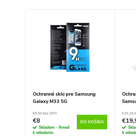
ung
Ochranné sklo pre Samsung
Ochra
Galaxy M33 5G
Samsu
HOFI
€6,50 bez DPH
€16,18 
€8
€19,
KOŠÍKA
DO KOŠÍKA
Skladom - Ihneď
Skl
k odoslaniu
k odosl