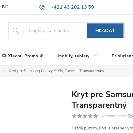
+421 43 202 13 59
FAQ
Blog
HĽADAŤ
💥 Xiaomi Promo 🎉
Mobily, tablety
Príslušen
Kryt pre Samsung Galaxy A03s, Tactical, Transparentný
Kryt pre Samsun
Transparentný
Neohodnotené
Po
Každé púzdro, kryt je presne vy