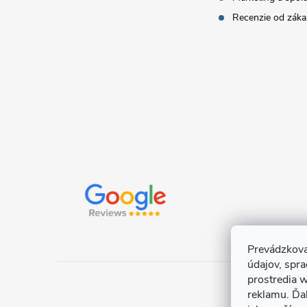
i
Recenzie od záka
e
Prevádzkova
údajov, spr
prostredia w
reklamu. Ďa