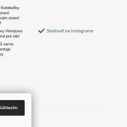
é Kolobežky:
 pravú
á vám zmení
?
Sledovať na Instagrame
ory Windows
ná pre vás!
š servis
entuje
ky
Súhlasím