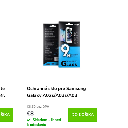
ite
Ochranné sklo pre Samsung
Ochrann
Mr.
Galaxy A02s/A03s/A03
Galaxy
Core/M02s/F02s
€6,50 bez DPH
€8,13 bez 
€8
€10
ŠÍKA
DO KOŠÍKA
Skladom - Ihneď
Sklado
k odoslaniu
k odoslan