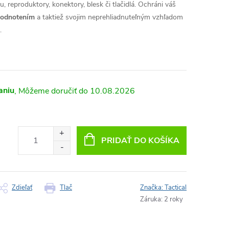
, reproduktory, konektory, blesk či tlačidlá. Ochráni váš
hodnotením
a taktiež svojim neprehliadnuteľným vzhľadom
.
aniu
10.08.2026
PRIDAŤ DO KOŠÍKA
Zdieľať
Tlač
Značka:
Tactical
Záruka
:
2 roky