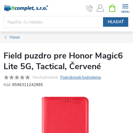
Prejsť
NÁKUPN
KOŠÍK
na
obsah
HĽADAŤ
Honor
Field puzdro pre Honor Magic6
Lite 5G, Tactical, Červené
Neohodnotené
Podrobnosti hodnotenia
Kód:
8596311242885