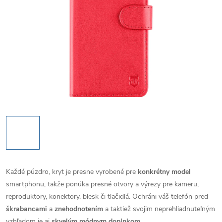
Každé púzdro, kryt je presne vyrobené pre
konkrétny model
smartphonu, takže ponúka presné otvory a výrezy pre kameru,
reproduktory, konektory, blesk či tlačidlá. Ochráni váš telefón pred
škrabancami
a
znehodnotením
a taktiež svojim neprehliadnuteľným
vzhľadom je aj
skvelým módnym doplnkom
.