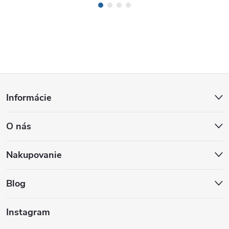
Z
Informácie
á
O nás
p
ä
Nakupovanie
t
Blog
i
Instagram