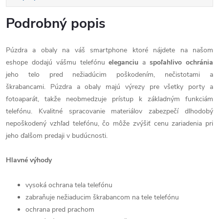
Podrobný popis
Púzdra a obaly na váš smartphone ktoré nájdete na našom
eshope dodajú vášmu telefónu
eleganciu
a
spoľahlivo
ochránia
jeho telo pred nežiadúcim poškodením, nečistotami a
škrabancami. Púzdra a obaly majú výrezy pre všetky porty a
fotoaparát, takže neobmedzuje prístup k základným funkciám
telefónu. Kvalitné spracovanie materiálov zabezpečí dlhodobý
nepoškodený vzhľad telefónu, čo môže zvýšiť cenu zariadenia pri
jeho ďalšom predaji v budúcnosti.
Hlavné výhody
vysoká ochrana tela telefónu
zabraňuje nežiaducim škrabancom na tele telefónu
ochrana pred prachom