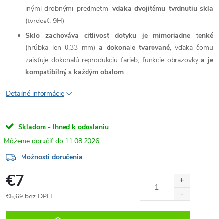
inými drobnými predmetmi
vďaka dvojitému tvrdnutiu skla
(tvrdosť: 9H)
Sklo zachováva citlivosť dotyku je mimoriadne tenké
(hrúbka len 0,33 mm)
a dokonale tvarované
, vďaka čomu
zaisťuje dokonalú reprodukciu farieb, funkcie obrazovky
a je
kompatibilný s každým obalom
.
Detailné informácie
Skladom - Ihneď k odoslaniu
11.08.2026
Možnosti doručenia
€7
€5,69 bez DPH
Jednotková
cena: