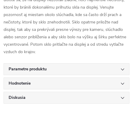
ktoré by bránili dokonalému priľnutiu skla na displej. Venujte
pozornosť aj miestam okolo slúchadla, kde sa často drží prach a
nečistoty, ktoré by sklo znehodnotili. Sklo opatrne priložte nad
displej, tak aby sa prekrývali presne výrezy pre kameru, slúchadlo
alebo senzor priblíženia a aby sklo bolo na výšku aj šírku perfektne
vycentrované. Potom sklo pritlačte na displej a od stredu vytlačte
vzduch do krajov.
Parametre produktu
Hodnotenie
Diskusia