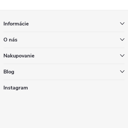
Z
Informácie
á
O nás
p
ä
Nakupovanie
t
Blog
i
Instagram
e