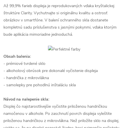
Až 99,9% farieb displeja je reprodukovaných vďaka kryštalickej
štruktúre Clarity. Vychutnajte si originálnu kvalitu a ostrosť
obrázkov v smartfóne. V balení ochranného skla dostanete
kompletnú sadu príslušenstva s jasnými pokynmi, vďaka ktorým
bude aplikácia mimoriadne jednoduchá.
Obsah balenia:
- prémiové tvrdené sklo
- alkoholový obrúsok pre dokonalé vyčistenie displeja
- handrička z mikrovlákna
- samolepky pre pohodlnú inštaláciu skla
Návod na nalepenie skla:
Displej čo najstarostlivejšie vyčistite priloženou handričkou
namočenou v alkohole. Po zaschnutí povrch displeja vyleštite
priloženou handričkou z mikrovlákna. Než priložíte sklo na displej,
uistite sa, že na displeji nezostali žiadne, hoci najmenšie nečistoty,