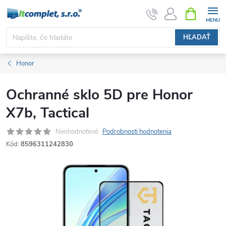
Prejsť
NÁKUPN
KOŠÍK
na
obsah
HĽADAŤ
Honor
Ochranné sklo 5D pre Honor
X7b, Tactical
Neohodnotené
Podrobnosti hodnotenia
Kód:
8596311242830