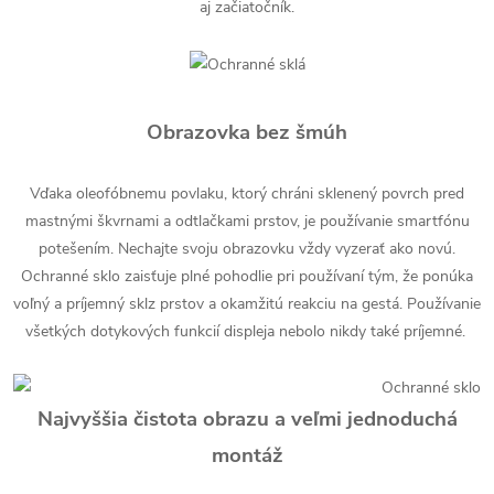
aj začiatočník.
Obrazovka bez šmúh
Vďaka oleofóbnemu povlaku, ktorý chráni sklenený povrch pred
mastnými škvrnami a odtlačkami prstov, je používanie smartfónu
potešením. Nechajte svoju obrazovku vždy vyzerať ako novú.
Ochranné sklo zaisťuje plné pohodlie pri používaní tým, že ponúka
voľný a príjemný sklz prstov a okamžitú reakciu na gestá. Používanie
všetkých dotykových funkcií displeja nebolo nikdy také príjemné.
Najvyššia čistota obrazu a veľmi jednoduchá
montáž