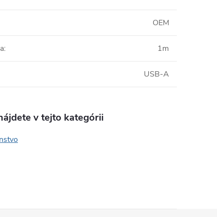
OEM
la
:
1m
USB-A
ájdete v tejto kategórii
enstvo