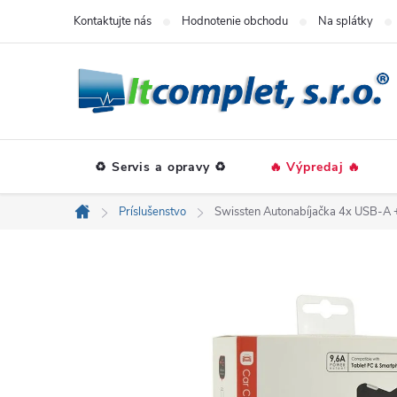
Prejsť
Kontaktujte nás
Hodnotenie obchodu
Na splátky
na
obsah
♻️ Servis a opravy ♻️
🔥 Výpredaj 🔥
Príslušenstvo
Swissten Autonabíjačka 4x USB-A +
Domov