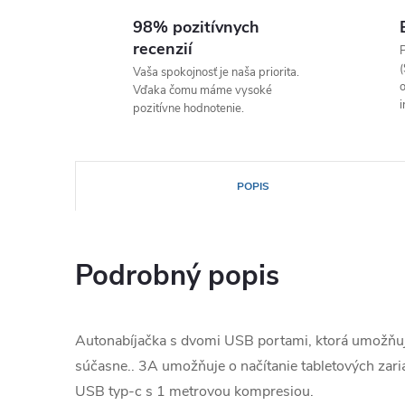
98% pozitívnych
recenzií
P
(
Vaša spokojnosť je naša priorita.
o
Vďaka čomu máme vysoké
i
pozitívne hodnotenie.
POPIS
Podrobný popis
Autonabíjačka s dvomi USB portami, ktorá umožňuje
súčasne.. 3A umožňuje o načítanie tabletových zar
USB typ-c s 1 metrovou kompresiou.