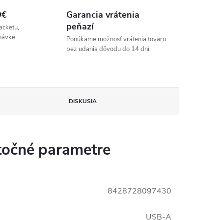
9€
Garancia vrátenia
peňazí
acketu,
návke
Ponúkame možnosť vrátenia tovaru
bez udania dôvodu do 14 dní.
DISKUSIA
očné parametre
8428728097430
USB-A