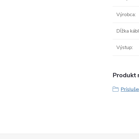
Výrobca
:
Dĺžka káb
Výstup
:
Produkt n
Prísluš