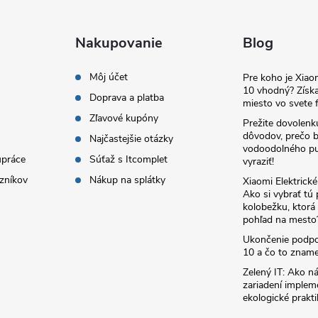
Nakupovanie
Blog
Môj účet
Pre koho je Xia
10 vhodný? Získa
Doprava a platba
miesto vo svete f
Zľavové kupóny
Prežite dovolenk
dôvodov, prečo 
Najčastejšie otázky
vodoodolného pu
upráce
Súťaž s Itcomplet
vyraziť!
zníkov
Nákup na splátky
Xiaomi Elektrick
Ako si vybrať tú
kolobežku, ktor
pohľad na mesto
Ukončenie podp
10 a čo to zname
Zelený IT: Ako ná
zariadení implem
ekologické prakti