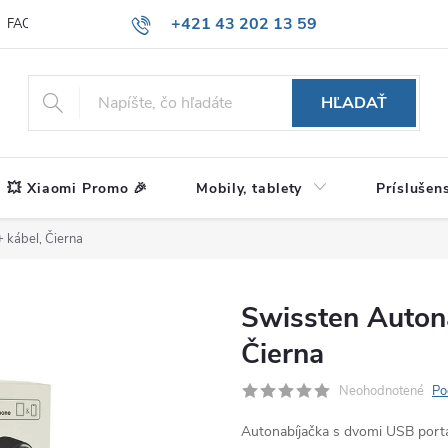
+421 43 202 13 59
FAQ
Blog
HĽADAŤ
💥 Xiaomi Promo 🎉
Mobily, tablety
Príslušen
 kábel, Čierna
Swissten Auton
Čierna
Neohodnotené
Po
Autonabíjačka s dvomi USB porta