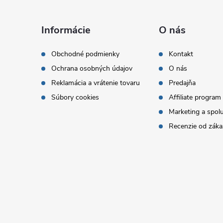
Z
á
Informácie
O nás
p
Obchodné podmienky
Kontakt
Ochrana osobných údajov
O nás
ä
Reklamácia a vrátenie tovaru
Predajňa
t
Súbory cookies
Affiliate program
Marketing a spol
i
Recenzie od záka
e