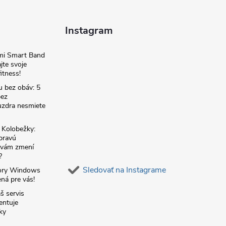
Instagram
omi Smart Band
jte svoje
itness!
u bez obáv: 5
bez
zdra nesmiete
é Kolobežky:
 pravú
á vám zmení
?
Sledovať na Instagrame
ory Windows
ná pre vás!
š servis
entuje
ky