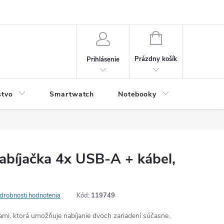
NÁKUPNÝ
KOŠÍK
Prázdny košík
Prihlásenie
stvo
Smartwatch
Notebooky
Počítač
abíjačka 4x USB-A + kábel,
drobnosti hodnotenia
Kód:
119749
mi, ktorá umožňuje nabíjanie dvoch zariadení súčasne.