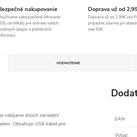
Bezpečné nakupovanie
Doprava už od 2,9
oužívame zabezpečené šifrovanie
Doprava už od 2,99€ cez P
SSL certifikát) pre ochranu vašich
prípadne zdarma pri objed
sobných údajov a platobných
nad 50€.
nformácií.
HODNOTENIE
Dodat
 nabíjanie dvoch zariadení
EAN
:
iadení. Obsahuje USB kábel pre
Vstup
: