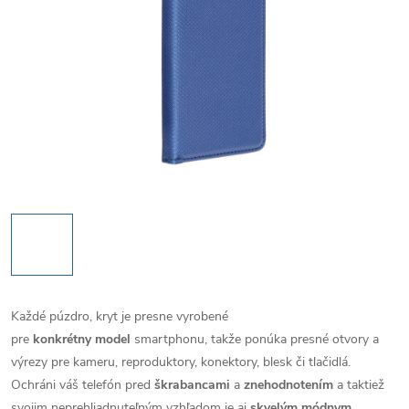
Každé púzdro, kryt je presne vyrobené
pre
konkrétny model
smartphonu, takže ponúka presné otvory a
výrezy pre kameru, reproduktory, konektory, blesk či tlačidlá.
Ochráni váš telefón pred
škrabancami
a
znehodnotením
a taktiež
svojim neprehliadnuteľným vzhľadom je aj
skvelým módnym