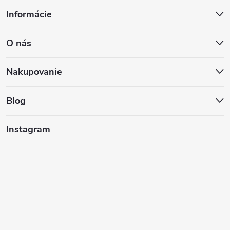
Z
Informácie
á
O nás
p
ä
Nakupovanie
t
Blog
i
Instagram
e