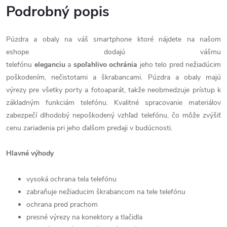
Podrobný popis
Púzdra a obaly na váš smartphone ktoré nájdete na našom
eshope dodajú vášmu
telefónu
eleganciu
a
spoľahlivo
ochránia
jeho telo pred nežiadúcim
poškodením, nečistotami a škrabancami. Púzdra a obaly majú
výrezy pre všetky porty a fotoaparát, takže neobmedzuje prístup k
základným funkciám telefónu. Kvalitné spracovanie materiálov
zabezpečí dlhodobý nepoškodený vzhľad telefónu, čo môže zvýšiť
cenu zariadenia pri jeho ďalšom predaji v budúcnosti.
Hlavné výhody
vysoká ochrana tela telefónu
zabraňuje nežiaducim škrabancom na tele telefónu
ochrana pred prachom
presné výrezy na konektory a tlačidla