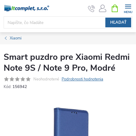
Prejsť
NÁKUPN
KOŠÍK
na
obsah
HĽADAŤ
Xiaomi
Smart puzdro pre Xiaomi Redmi
Note 9S / Note 9 Pro, Modré
Neohodnotené
Podrobnosti hodnotenia
Kód:
156942