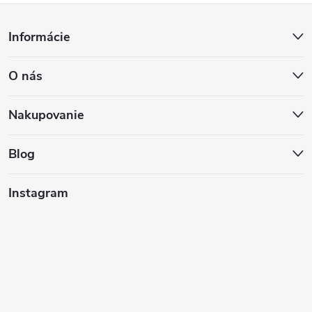
Z
Informácie
á
O nás
p
ä
Nakupovanie
t
Blog
i
Instagram
e