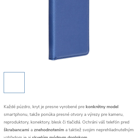
Každé púzdro, kryt je presne vyrobené pre
konkrétny model
smartphonu, takže ponúka presné otvory a výrezy pre kameru,
reproduktory, konektory, blesk či tlačidlá. Ochráni váš telefón pred
škrabancami
a
znehodnotením
a taktiež svojim neprehliadnuteľným
vzhľadom je aj
skvelým módnym doplnkom
.