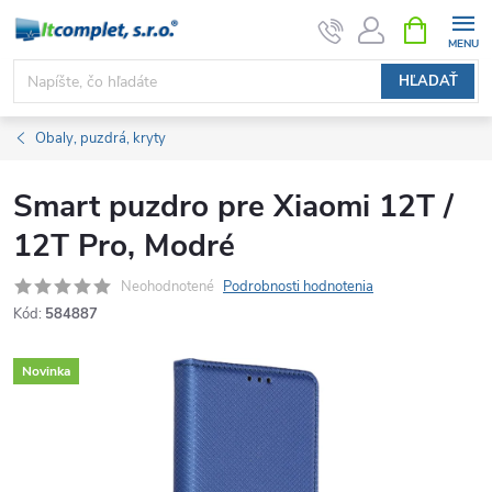
Prejsť
NÁKUPN
KOŠÍK
na
obsah
HĽADAŤ
Obaly, puzdrá, kryty
Smart puzdro pre Xiaomi 12T /
12T Pro, Modré
Neohodnotené
Podrobnosti hodnotenia
Kód:
584887
Novinka