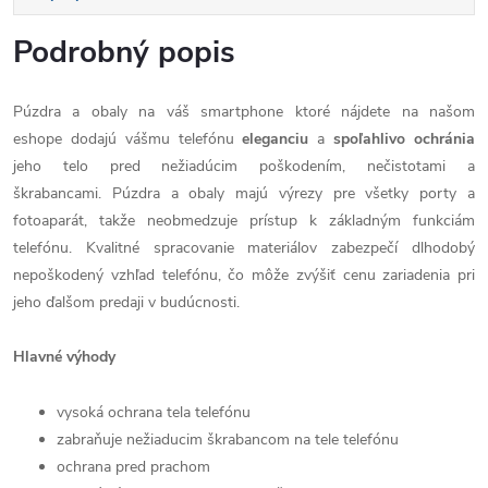
Podrobný popis
Púzdra a obaly na váš smartphone ktoré nájdete na našom
eshope dodajú vášmu telefónu
eleganciu
a
spoľahlivo
ochránia
jeho telo pred nežiadúcim poškodením, nečistotami a
škrabancami. Púzdra a obaly majú výrezy pre všetky porty a
fotoaparát, takže neobmedzuje prístup k základným funkciám
telefónu. Kvalitné spracovanie materiálov zabezpečí dlhodobý
nepoškodený vzhľad telefónu, čo môže zvýšiť cenu zariadenia pri
jeho ďalšom predaji v budúcnosti.
Hlavné výhody
vysoká ochrana tela telefónu
zabraňuje nežiaducim škrabancom na tele telefónu
ochrana pred prachom