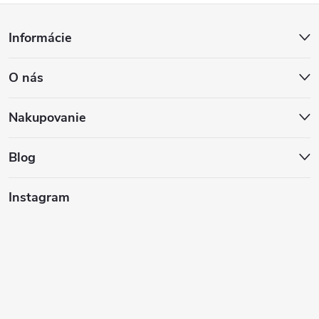
Z
Informácie
á
O nás
p
ä
Nakupovanie
t
Blog
i
Instagram
e