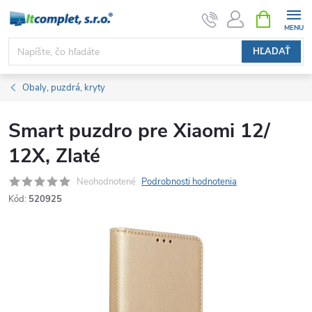
Prejsť
NÁKUPN
KOŠÍK
na
obsah
HĽADAŤ
Obaly, puzdrá, kryty
Smart puzdro pre Xiaomi 12/
12X, Zlaté
Neohodnotené
Podrobnosti hodnotenia
Kód:
520925