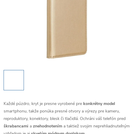
Každé púzdro, kryt je presne vyrobené pre
konkrétny model
smartphonu, takže ponúka presné otvory a výrezy pre kameru,
reproduktory, konektory, blesk či tlačidlá. Ochráni váš telefón pred
škrabancami
a
znehodnotením
a taktiež svojim neprehliadnuteľným
vzhľadom je aj
skvelým módnym doplnkom
.