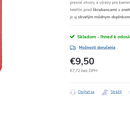
presné otvory a výrezy pre kameru
telefón pred
škrabancami
a
zne
je aj
skvelým módnym doplnkom
Skladom - Ihneď k odosl
Možnosti doručenia
€9,50
€7,72 bez DPH
Jednotková
cena:
Opýtať sa
Strážiť