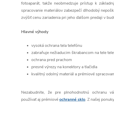
fotoaparát, takže neobmedzuje prístup k základn
spracovanie materiálov zabezpečí dlhodobý nepošk
zvýšiť cenu zariadenia pri jeho ďalšom predaji v bud
Hlavné výhody
vysoká ochrana tela telefónu
zabraňuje nežiaducim škrabancom na tele tel
ochrana pred prachom
presné výrezy na konektory a tlačidla
kvalitný odolný materiál a prémiové spracovan
Nezabudnite, že pre plnohodnotnú ochranu v
používať aj prémiové
ochranné sklo
. Z našej ponuky