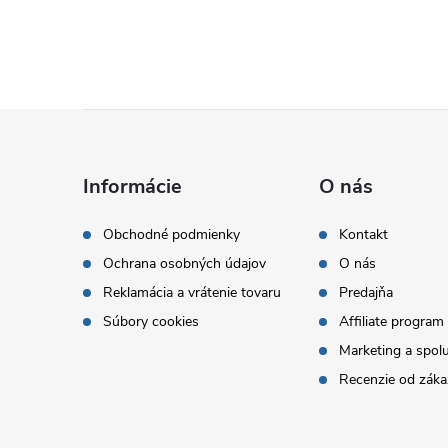
Z
á
Informácie
O nás
p
Obchodné podmienky
Kontakt
Ochrana osobných údajov
O nás
ä
Reklamácia a vrátenie tovaru
Predajňa
t
Súbory cookies
Affiliate program
Marketing a spol
i
Recenzie od záka
e