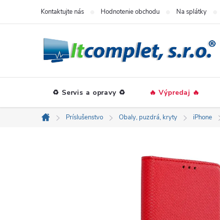
Prejsť
Kontaktujte nás
Hodnotenie obchodu
Na splátky
na
obsah
♻️ Servis a opravy ♻️
🔥 Výpredaj 🔥
Príslušenstvo
Obaly, puzdrá, kryty
iPhone
Domov