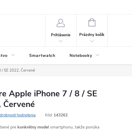
NÁKUPNÝ
KOŠÍK
Prázdny košík
Prihlásenie
stvo
Smartwatch
Notebooky
Počítač
0 / SE 2022, Červené
e Apple iPhone 7 / 8 / SE
, Červené
drobnosti hodnotenia
Kód:
143262
robené pre
konkrétny model
smartphonu, takže ponúka