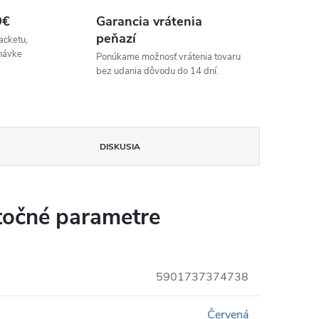
9€
Garancia vrátenia
peňazí
acketu,
návke
Ponúkame možnosť vrátenia tovaru
bez udania dôvodu do 14 dní.
DISKUSIA
očné parametre
5901737374738
Červená