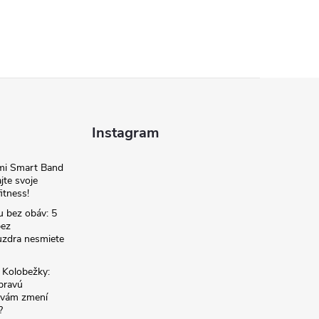
Instagram
omi Smart Band
jte svoje
itness!
u bez obáv: 5
bez
zdra nesmiete
é Kolobežky:
 pravú
á vám zmení
?