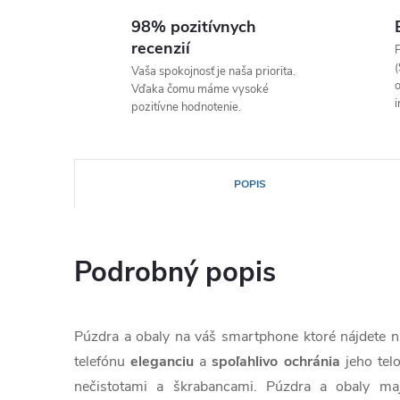
98% pozitívnych
recenzií
P
(
Vaša spokojnosť je naša priorita.
o
Vďaka čomu máme vysoké
i
pozitívne hodnotenie.
POPIS
Podrobný popis
Púzdra a obaly na váš smartphone ktoré nájdete
telefónu
eleganciu
a
spoľahlivo
ochránia
jeho te
nečistotami a škrabancami. Púzdra a obaly ma