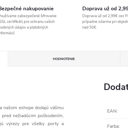
Bezpečné nakupovanie
Doprava už od 2,9
oužívame zabezpečené šifrovanie
Doprava už od 2,99€ cez P
SSL certifikát) pre ochranu vašich
prípadne zdarma pri objed
sobných údajov a platobných
nad 50€.
nformácií.
HODNOTENIE
Dodat
 na našom eshope dodajú vášmu
EAN
:
lo pred nežiadúcim poškodením,
jú výrezy pre všetky porty a
Farba
: