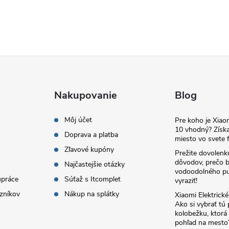
Nakupovanie
Blog
Môj účet
Pre koho je Xia
10 vhodný? Získa
Doprava a platba
miesto vo svete f
Zľavové kupóny
Prežite dovolenk
dôvodov, prečo 
Najčastejšie otázky
vodoodolného pu
upráce
Súťaž s Itcomplet
vyraziť!
zníkov
Nákup na splátky
Xiaomi Elektrick
Ako si vybrať tú
kolobežku, ktor
pohľad na mesto