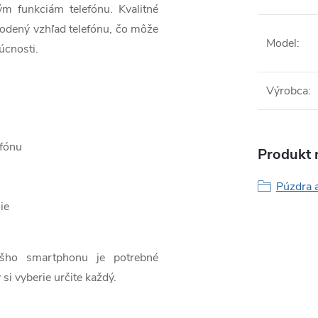
ým funkciám telefónu. Kvalitné
odený vzhľad telefónu, čo môže
Model
:
úcnosti.
Výrobca
:
efónu
Produkt n
Púzdra 
ie
ášho smartphonu je potrebné
 si vyberie určite každý.