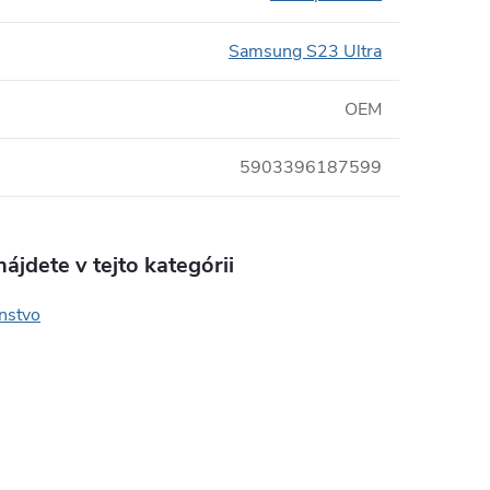
Samsung S23 Ultra
OEM
5903396187599
ájdete v tejto kategórii
enstvo