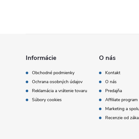
Z
á
Informácie
O nás
p
Obchodné podmienky
Kontakt
Ochrana osobných údajov
O nás
ä
Reklamácia a vrátenie tovaru
Predajňa
t
Súbory cookies
Affiliate program
Marketing a spol
i
Recenzie od záka
e