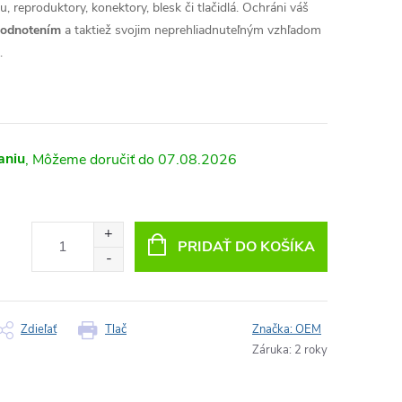
, reproduktory, konektory, blesk či tlačidlá. Ochráni váš
hodnotením
a taktiež svojim neprehliadnuteľným vzhľadom
.
aniu
07.08.2026
PRIDAŤ DO KOŠÍKA
Zdieľať
Tlač
Značka:
OEM
Záruka
:
2 roky