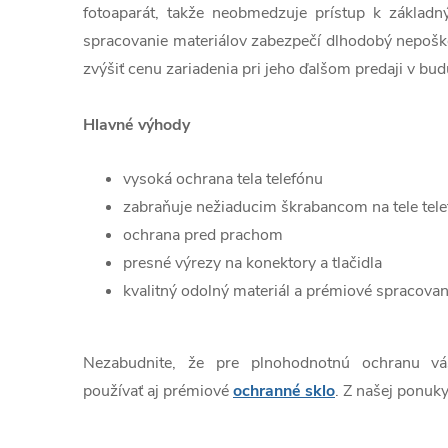
fotoaparát, takže neobmedzuje prístup k základn
spracovanie materiálov zabezpečí dlhodobý nepošk
zvýšiť cenu zariadenia pri jeho ďalšom predaji v bud
Hlavné výhody
vysoká ochrana tela telefónu
zabraňuje nežiaducim škrabancom na tele tel
ochrana pred prachom
presné výrezy na konektory a tlačidla
kvalitný odolný materiál a prémiové spracovan
Nezabudnite, že pre plnohodnotnú ochranu v
používať aj prémiové
ochranné sklo
. Z našej ponuky