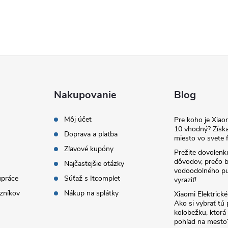
Nakupovanie
Blog
Môj účet
Pre koho je Xia
10 vhodný? Získa
Doprava a platba
miesto vo svete f
Zľavové kupóny
Prežite dovolenk
dôvodov, prečo 
Najčastejšie otázky
vodoodolného pu
upráce
Súťaž s Itcomplet
vyraziť!
zníkov
Nákup na splátky
Xiaomi Elektrick
Ako si vybrať tú
kolobežku, ktor
pohľad na mesto