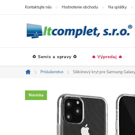
Prejsť
Kontaktujte nás
Hodnotenie obchodu
Na splátky
na
obsah
♻️ Servis a opravy ♻️
🔥 Výpredaj 🔥
Príslušenstvo
Silikónový kryt pre Samsung Galaxy
Domov
Novinka