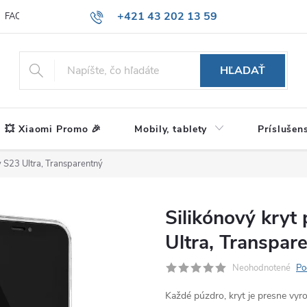
+421 43 202 13 59
FAQ
Blog
HĽADAŤ
💥 Xiaomi Promo 🎉
Mobily, tablety
Príslušen
 S23 Ultra, Transparentný
Silikónový kry
Ultra, Transpar
Neohodnotené
Po
Každé púzdro, kryt je presne vy