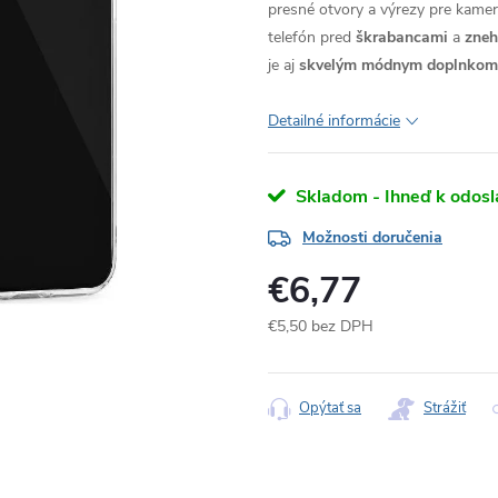
presné otvory a výrezy pre kameru
telefón pred
škrabancami
a
zne
je aj
skvelým módnym doplnkom
Detailné informácie
Skladom - Ihneď k odosl
Možnosti doručenia
€6,77
€5,50 bez DPH
Jednotková
cena:
Opýtať sa
Strážiť