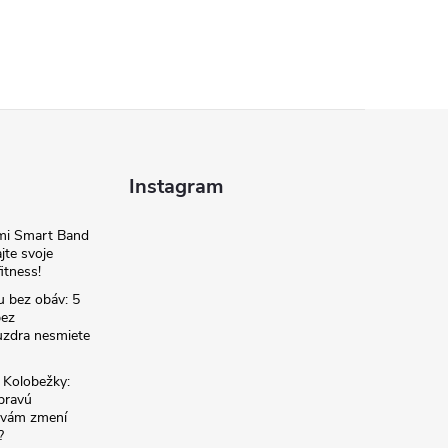
Instagram
omi Smart Band
jte svoje
itness!
u bez obáv: 5
bez
zdra nesmiete
é Kolobežky:
 pravú
á vám zmení
?