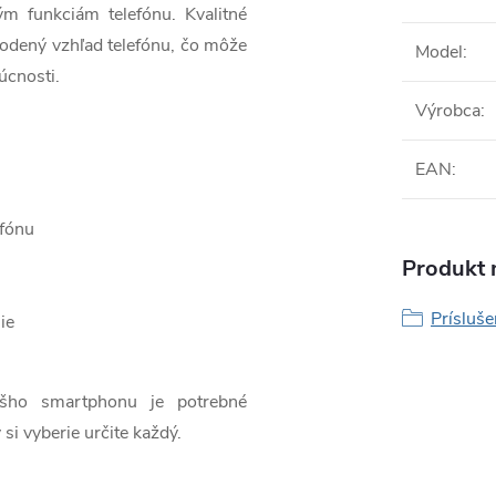
ým funkciám telefónu. Kvalitné
odený vzhľad telefónu, čo môže
Model
:
úcnosti.
Výrobca
:
EAN
:
efónu
Produkt n
Prísluš
ie
ášho smartphonu je potrebné
 si vyberie určite každý.