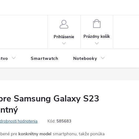
NÁKUPNÝ
KOŠÍK
Prázdny košík
Prihlásenie
stvo
Smartwatch
Notebooky
Počítač
t pre Samsung Galaxy S23
entný
drobnosti hodnotenia
Kód:
585683
robené pre
konkrétny model
smartphonu, takže ponúka