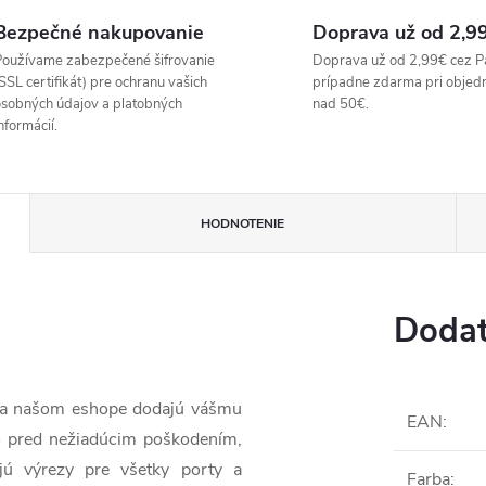
Bezpečné nakupovanie
Doprava už od 2,9
oužívame zabezpečené šifrovanie
Doprava už od 2,99€ cez P
SSL certifikát) pre ochranu vašich
prípadne zdarma pri objed
sobných údajov a platobných
nad 50€.
nformácií.
HODNOTENIE
Dodat
 na našom eshope dodajú vášmu
EAN
:
o pred nežiadúcim poškodením,
jú výrezy pre všetky porty a
Farba
: