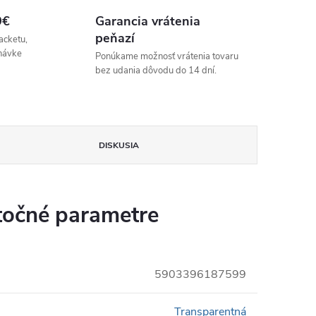
9€
Garancia vrátenia
peňazí
acketu,
návke
Ponúkame možnosť vrátenia tovaru
bez udania dôvodu do 14 dní.
DISKUSIA
očné parametre
5903396187599
Transparentná