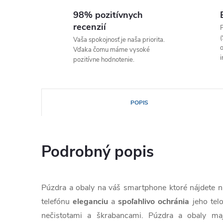
98% pozitívnych
recenzií
P
(
Vaša spokojnosť je naša priorita.
o
Vďaka čomu máme vysoké
i
pozitívne hodnotenie.
POPIS
Podrobný popis
Púzdra a obaly na váš smartphone ktoré nájdete
telefónu
eleganciu
a
spoľahlivo
ochránia
jeho tel
nečistotami a škrabancami. Púzdra a obaly ma