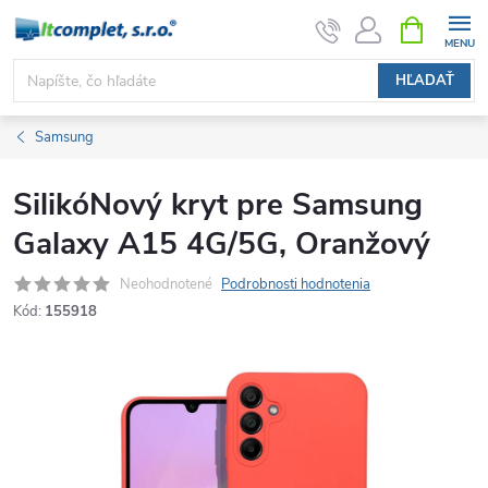
Prejsť
NÁKUPN
KOŠÍK
na
obsah
HĽADAŤ
Samsung
SilikóNový kryt pre Samsung
Galaxy A15 4G/5G, Oranžový
Neohodnotené
Podrobnosti hodnotenia
Kód:
155918