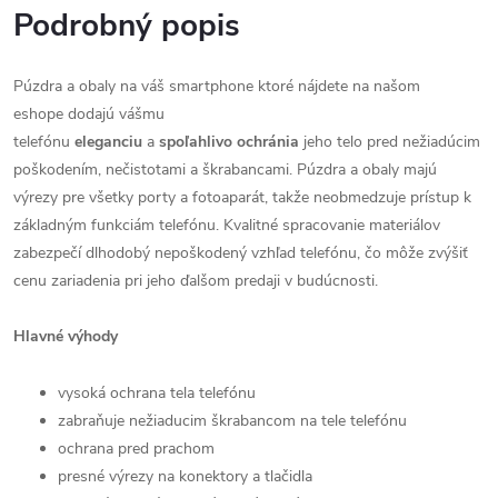
Podrobný popis
Púzdra a obaly na váš smartphone ktoré nájdete na našom
eshope dodajú vášmu
telefónu
eleganciu
a
spoľahlivo
ochránia
jeho telo pred nežiadúcim
poškodením, nečistotami a škrabancami. Púzdra a obaly majú
výrezy pre všetky porty a fotoaparát, takže neobmedzuje prístup k
základným funkciám telefónu. Kvalitné spracovanie materiálov
zabezpečí dlhodobý nepoškodený vzhľad telefónu, čo môže zvýšiť
cenu zariadenia pri jeho ďalšom predaji v budúcnosti.
Hlavné výhody
vysoká ochrana tela telefónu
zabraňuje nežiaducim škrabancom na tele telefónu
ochrana pred prachom
presné výrezy na konektory a tlačidla