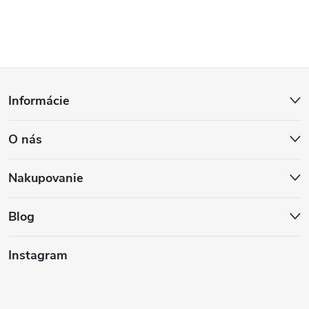
Z
Informácie
á
O nás
p
ä
Nakupovanie
t
Blog
i
Instagram
e