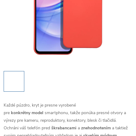
Každé púzdro, kryt je presne vyrobené
pre
konkrétny model
smartphonu, takže ponúka presné otvory a
výrezy pre kameru, reproduktory, konektory, blesk či tlačidlá.
Ochráni váš telefón pred
škrabancami
a
znehodnotením
a taktiež
svojim neprehliadnuteľným vzhľadom je aj
skvelým módnym